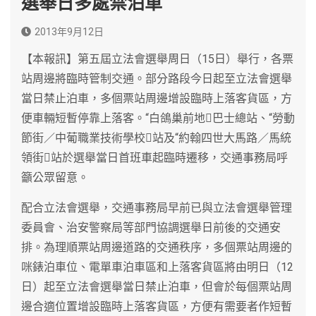
選舉日多處禁泊車
2013年9月12日
【本報訊】第五屆立法會選舉周日（15日）舉行，各票
站周邊將臨時管制交通。部分路段今日起至立法會選舉
當日禁止泊車，多個票站周邊增設臨時上落客貨區，方
便車輛短暫停靠上落客。“白鴿巢前地巴士總站、“勞動
節街／中葡職業技術學校站及“約翰四世大馬路／馬統
領街站於選舉當日首班車起臨時遷移，交通事務局呼
籲公眾留意。
配合立法會選舉，交通事務局早前已與立法會選舉管理
委員會、治安警察局等部門協調選舉日前後的交通安
排。為理順票站周邊道路的交通秩序，多個票站周邊的
咪錶泊車位、電單車泊車區和上落客貨區將由明日（12
日）起至立法會選舉當日禁止泊車，但會於每個票站周
邊合適位置增設臨時上落客貨區，方便有需要者作短暫