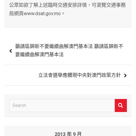
公眾如欲了解上述臨時交通安排詳情，可瀏覽交通事務
局網頁www.dsat.gov.mo。
文
籲請區錦新不要繼續曲解澳門基本法 籲請區錦新不
章
要繼續曲解澳門基本法
導
覽
立法會選舉應體現中央對澳門政策方針
S
e
a
r
2013 年 9 月
c