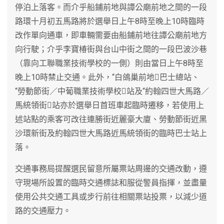
停泊上落客。而介乎船鋪前地與譚公廟前地之間的一段
路環十月初五馬路將於選舉日上午8時至晚上10時臨時
改作單向通車，即車輛需要由船鋪前地往譚公廟前地方
向行駛；介乎李寶椿街與台山中街之間的一段巴波沙巷
（靠向工聯職業技術學校的一側）則由當日上午8時至
晚上10時禁止交通。此外，“白鴿巢前地巴士總站、
“勞動節街／中葡職業技術學校站及“約翰四世大馬路／
馬統領街站亦於選舉日首班車起臨時遷移，若使用上
述站點的乘客可改往連勝街近麗豪大廈、勞動節街近黑
沙環新街及約翰四世大馬路近馬統領街的臨時巴士站上
落。
交通事務局提醒選民留意所屬票站周邊的交通改動，遵
守現場所設置的臨時交通標誌和服從警員指揮，並盡量
使用公共交通工具或步行前往相關票站投票，以減少道
路的交通壓力。