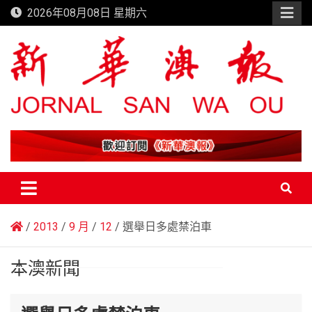
Skip
2026年08月08日 星期六
to
content
新華澳報
2013
9 月
12
選舉日多處禁泊車
本澳新聞