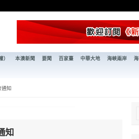
權）
本澳新聞
要聞
百家臺
中華大地
海峽兩岸
海
會通知
e
a
通知
r