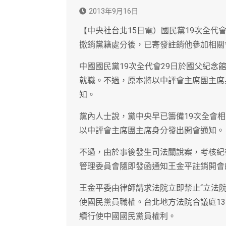
2013年9月16日
【中央社台北15日電）國民黨19次全代
撤銷黨籍處分後，已寄發註銷他參加相關
中國國民黨19次全代會29日於國父紀
就職。不過，原本將以中評會主席團主席
知。
黨內人士說，黨中央早已籌備19次全會
以中評會主席團主席身分發出開會通知。
不過，由於事後發生司法關說案，考核紀
管理委員會隨即發函通知王金平註銷開會
王金平委由律師請求法院立即禁止“立法院
使國民黨員職權。台北地方法院合議庭1
續行使中國國民黨員權利。