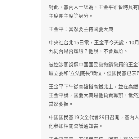
對此，黨內人士認為，王金平雖暫時具有
主席團主席等身分。
王金平：當然要主持國慶大典
中央社台北15日電，王金平今天說，1
九同台是否尷尬？他說，不會尷尬。
被控涉關說遭中國國民黨撤銷黨籍的王金
區立委和“立法院長”職位，但國民黨已表
王金平下午從高雄搭高鐵北上，並在高鐵
王金平說，國慶大典是他負責籌辦，當然
當然要握。
中國國民黨19次全代會29日召開，黨
他參加相關會議通知書。