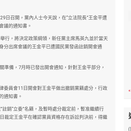
c
h
會29日召開，黨內人士今天說，在“立法院長”王金平遭
會議的通知書。
念館舉行，將決定政策綱領，新任黨主席馬英九並於當天
身分出席會議的王金平已遭國民黨發函註銷開會通
相關準備，7月時已發出開會通知，針對王金平部分，
律委員會11日開會對王金平做出撤銷黨籍處分，行政
«
的通知書。
”註銷“立委”名籍，及暫時處分裁定前，暫准繼續行
3日裁定王金平在確認黨員資格存在訴訟判決前，得繼