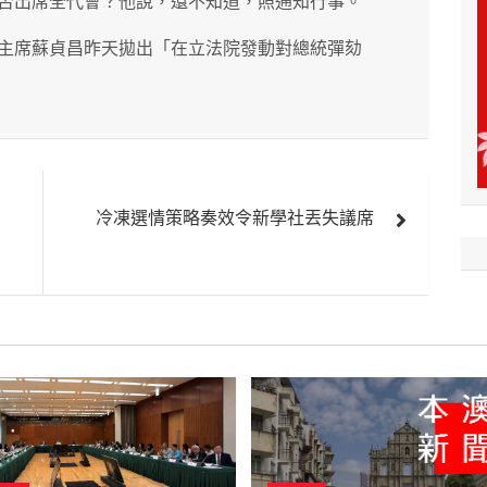
否出席全代會？他說，還不知道，照通知行事。
主席蘇貞昌昨天拋出「在立法院發動對總統彈劾
冷凍選情策略奏效令新學社丟失議席