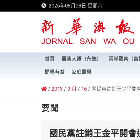
Skip
2026年08月08日 星期六
to
content
新華澳報
首頁
華澳人語（永逸）
兩岸觀察（富
開卷有益
家庭醫藥
2013
9 月
16
國民黨註銷王金平開
要聞
國民黨註銷王金平開會