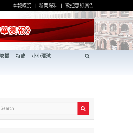
本報概況
新聞爆料
歡迎惠訂廣告
峽橋
特載
小小環球
S