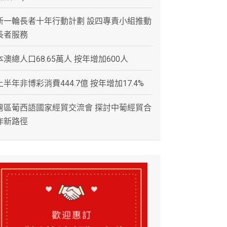
新一輪長者十年行動計劃 設四專責小組推動
長者服務
本澳總人口68.65萬人 按年增加600人
上半年非博彩消費444.7億 按年增加17.4%
灣區葡西語國家經貿交流會 探討中葡經貿合
作新路徑