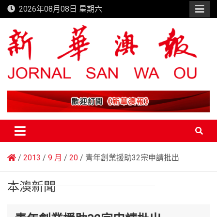
Skip
2026年08月08日 星期六
to
content
新華澳報
2013
9 月
20
青年創業援助32宗申請批出
本澳新聞