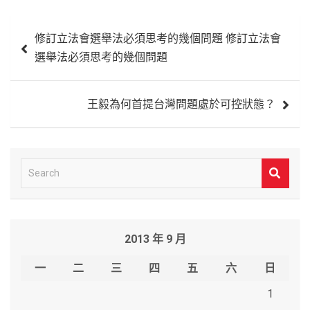
文
修訂立法會選舉法必須思考的幾個問題 修訂立法會
章
選舉法必須思考的幾個問題
導
覽
王毅為何首提台灣問題處於可控狀態？
S
e
a
r
2013 年 9 月
c
h
一
二
三
四
五
六
日
1