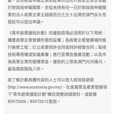
歲、且在經營申請企業前從未以自然人商業企業主名義
於財政局申報開業、亦從未持有任一已於財政局申報開
業的法人商業企業主超過百分之五十出資的澳門永久性
居民可以提出申請。
《青年創業援助計劃》的援助款項必須用於以下用途：
購置商業企業營運所需的設備；為商業企業營運場所進
行裝修工程；訂立商業特許合同或特許經營合同；取得
技術專用權或知識產權；進行宣傳及推廣活動；以及作
為商業企業的營運資金。援助的上限為澳門元30萬元，
最長還款期為八年。
欲了解計劃具體內容的人士可以登入經濟局網頁
(http://www.economia.gov.mo)，在會展業及產業發展項
下“青年創業援助計劃”欄目瀏覽詳細資料，或致電
85972606 / 85972613查詢。