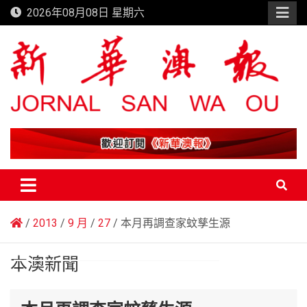
Skip
2026年08月08日 星期六
to
content
新華澳報
2013
9 月
27
本月再調查家蚊孳生源
本澳新聞