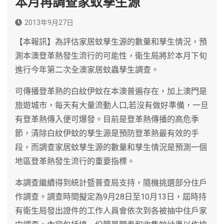
本月再調查家蚊孳生源
2013年9月27日
【本報訊】為評估家居蚊孳生源的數量和孳生情況，預
測本澳登革熱發生流行的可能性，衛生局將於本月下旬
進行今年第二次全澳家居蚊蟲孳生調查。
可傳播登革熱的白紋伊蚊在本澳普遍存在，加上澳門是
旅遊城市，每天有大量流動人口,若沒有做好準備，一旦
有登革熱傳入便可爆發。目前是登革熱傳播的高危季
節，清除白紋伊蚊的孳生源是預防登革熱最有效的手
段，而調查家居蚊孳生源的數量和孳生情況是預測一個
地區登革熱發生流行的重要指標。
本調查繼續得到統計暨普查局支持，隨機挑選部分住戶
作調查。調查時間擬定為9月28日至10月13日，屆時持
有衛生局發出證件的工作人員會依次到各被抽中住戶家