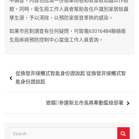
中調查。內容包括填一份簡單問卷和收集蚊幼蟲以作檢
驗。同時，衛生局工作人員會幫助各住戶識別家居蚊蟲
孳生源，予以淸除，以預防家居登革熱的感染。
如果巿民對調查有任何疑問，可致電63016484聯絡衛
生局疾病預防控制中心當值工作人員查詢。
文
從換發非接觸式智能身份證說起 從換發非接觸式智
章
能身份證說起
導
覽
遊錫參選新北市長將牽動藍綠部署
S