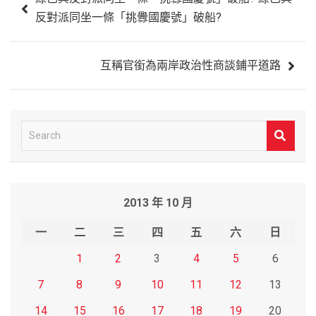
章
反對派同坐一條「挑釁國慶號」破船?
導
覽
互稱官銜為兩岸政治性商談鋪平道路
S
e
a
r
2013 年 10 月
c
h
一
二
三
四
五
六
日
1
2
3
4
5
6
7
8
9
10
11
12
13
14
15
16
17
18
19
20