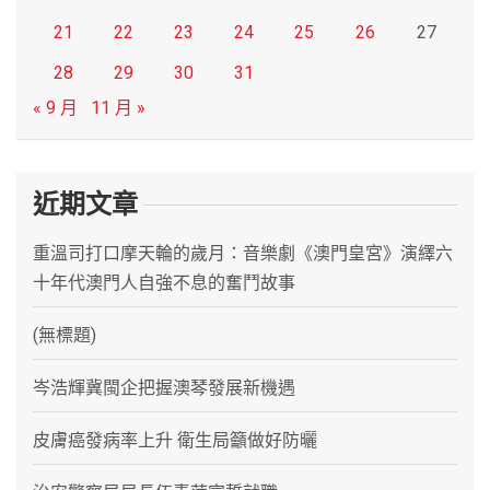
21
22
23
24
25
26
27
28
29
30
31
« 9 月
11 月 »
近期文章
重溫司打口摩天輪的歲月：音樂劇《澳門皇宮》演繹六
十年代澳門人自強不息的奮鬥故事
(無標題)
岑浩輝冀閩企把握澳琴發展新機遇
皮膚癌發病率上升 衛生局籲做好防曬