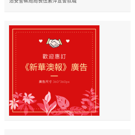
治安警察局局長伍素萍宣誓就職