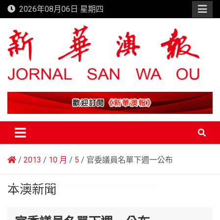
Skip
2026年08月06日 星期四
to
content
新華澳報
2013
10 月
5
官委議員名單下週一公布
本澳新聞