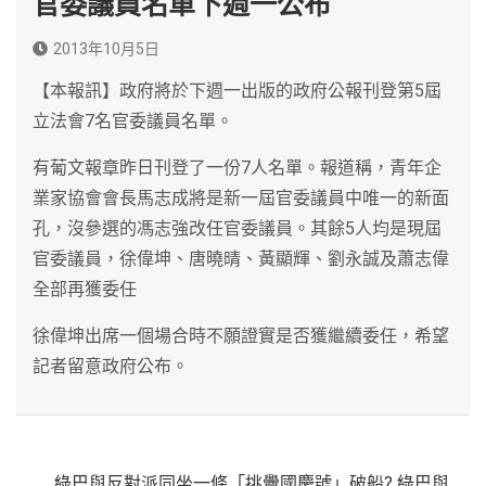
官委議員名單下週一公布
2013年10月5日
【本報訊】政府將於下週一出版的政府公報刊登第5屆
立法會7名官委議員名單。
有葡文報章昨日刊登了一份7人名單。報道稱，青年企
業家協會會長馬志成將是新一屆官委議員中唯一的新面
孔，沒參選的馮志強改任官委議員。其餘5人均是現屆
官委議員，徐偉坤、唐曉晴、黃顯輝、劉永誠及蕭志偉
全部再獲委任
徐偉坤出席一個場合時不願證實是否獲繼續委任，希望
記者留意政府公布。
文
綠巴與反對派同坐一條「挑釁國慶號」破船? 綠巴與