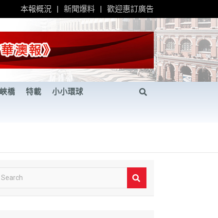
本報概況
新聞爆料
歡迎惠訂廣告
峽橋
特載
小小環球
S