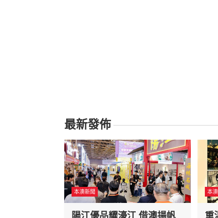
最新發佈
本澳新聞
本澳
陽江優品耀濠江 借澳揚帆
重