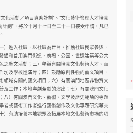
c
h
文化活動／項目資助計劃”、“文化藝術管理人才培養
助計劃”，將於十月十七日至二十一日接受申請，凡已
。
一）進入社區，以社區為舞台，推動社區民眾參與，
發掘和善用澳門街道、廣場、公園、世遺建築等公共
色之藝文活動；三）舉辦有關培養文化藝術人才、面
作坊及學校巡演等；四）鼓勵原創性強的藝文項目，
術領域有關的藝文項目；六）有關澳門地區非物質文
«
普及工作；本地粵劇全劇的演出；七）有關澳門文化
；八）有關澳門文化、藝術、文學及歷史範疇的專題
學者或藝術工作者進行藝術創作及文化專題研究等交
十）有助培養本地觀眾及拓展本地文化藝術市場的項