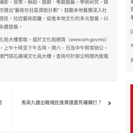
攝影、音樂、舞蹈、戲劇、粵劇曲藝、學術研究、錄
次推出“藝術在社區資助計劃”，鼓勵本地藝團深入社
居民，拉近藝術距離，促進本地文化的多元發展，以
永續發展。
樓索取，或於文化局網頁（www.icm.gov.mo）
，上午十時至下午五時，周六、日及中午照常辦公，
澳門塔石廣場文化局大樓。查詢可於辦公時間內致電
問
馬英九撤出戰場民進黨還要死纏爛打？