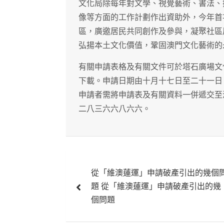
文化局除每年對文學、視覺藝術、書法、
像等方面的工作計劃作出資助外，今年首
區，廣邀居民共同創作及參與，凝聚社區
弘揚本土文化價值，鞏固澳門文化藝術的
有關申請表格及有關文件可於塔石廣場文化局大
下載。申請日期由十月十七日至二十一日
申請者需將申請表及有關資料一併遞交至
二八三六六八六六。
文
從「維澳蓮運」申請破產引出的幾個
章
題 從「維澳蓮運」申請破產引出的幾
導
個問題
覽