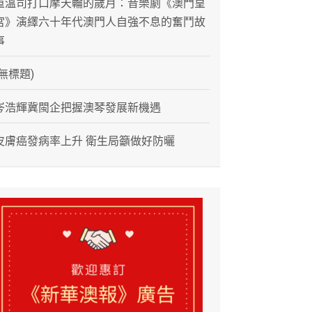
重溫司打口摩天輪的歲月：音樂劇《澳門皇
宮》演繹六十年代澳門人自強不息的奮鬥故
事
(無標題)
岑浩輝冀閩企把握澳琴發展新機遇
皮膚癌發病率上升 衛生局籲做好防曬