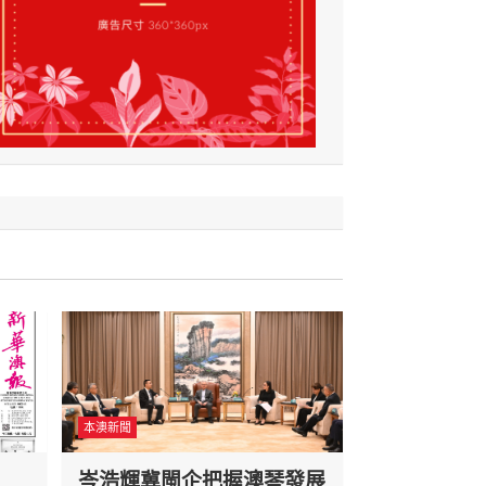
本澳新聞
岑浩輝冀閩企把握澳琴發展