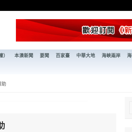
權）
本澳新聞
要聞
百家臺
中華大地
海峽兩岸
海
資助
e
a
助
r