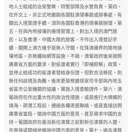
地人士組成的治安警察、特警部隊及水警負責。第四，
在外交上，非正式地撤銷各國駐澳領事館或辦事處，有
關出入境簽證手續，須到各國駐香港的領事館辦理。第
五，在與內地接壤的邊境管理上，對出入境的澳門居
民，以及香港、中國大陸的旅客，不作出入境登記手
續，關閘上澳方幾乎是無人守關。在珠澳邊界的陸地接
壤地區，亦無鐵絲網等設施。不過，澳葡政府後來按照
廣東省方面的要求，對偷渡者實行「即捕即解」政策，
並停止給成功的偷渡者發給身份證。但對合法移民，則
無任何歧視及為難。後來更是根據保安司令部與內地五
省區市公安機關的協議，實施入境查驗證件。第六，澳
葡政府在作出重大性的政治性措施，或是進行大規模的
填海、疏港工程前，通過各種渠道聯絡，或是直接訪問
廣東省當局，徵詢中國方面的意見，甚至尋求中國的支
持。葡國政府在委派新任澳督之前對新任澳督的人選，
亦直接或間接地徵詢中國方面的意見。第七，過去澳督