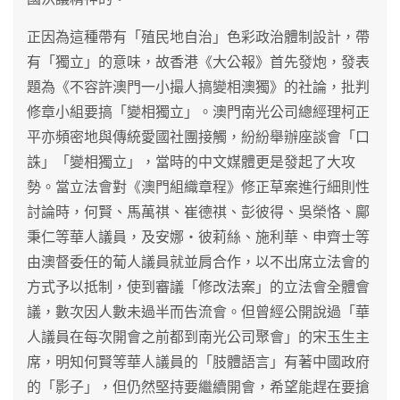
正因為這種帶有「殖民地自治」色彩政治體制設計，帶
有「獨立」的意味，故香港《大公報》首先發炮，發表
題為《不容許澳門一小撮人搞變相澳獨》的社論，批判
修章小組要搞「變相獨立」。澳門南光公司總經理柯正
平亦頻密地與傳統愛國社團接觸，紛紛舉辦座談會「口
誅」「變相獨立」，當時的中文媒體更是發起了大攻
勢。當立法會對《澳門組織章程》修正草案進行細則性
討論時，何賢、馬萬祺、崔德祺、彭彼得、吳榮恪、鄺
秉仁等華人議員，及安娜‧彼莉絲、施利華、申齊士等
由澳督委任的葡人議員就並肩合作，以不出席立法會的
方式予以抵制，使到審議「修改法案」的立法會全體會
議，數次因人數未過半而告流會。但曾經公開說過「華
人議員在每次開會之前都到南光公司聚會」的宋玉生主
席，明知何賢等華人議員的「肢體語言」有著中國政府
的「影子」，但仍然堅持要繼續開會，希望能趕在要搶