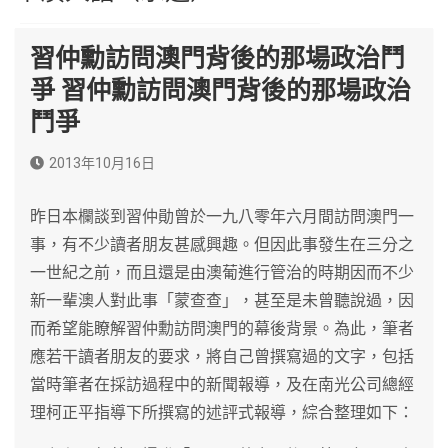
習仲勳訪問澳門背後的那場政治鬥
爭 習仲勳訪問澳門背後的那場政治
鬥爭
2013年10月16日
昨日本欄談到習仲勛曾於一九八零年六月間訪問澳門一
事，有不少讀者朋友甚感興趣。但因此事發生在三分之
一世紀之前，而且還是由澳葡進行管治的時期因而不少
新一輩澳人對此事「蒙查查」，甚至是未曾聽說過，因
而希望能瞭解習仲勳訪問澳門的幕後背景。為此，筆者
應若干讀者朋友的要求，將自己曾撰寫過的文字，包括
當時筆者在採訪過程中的新聞報導，及在南光公司總經
理柯正平指導下所撰寫的述評式報導，綜合整理如下：