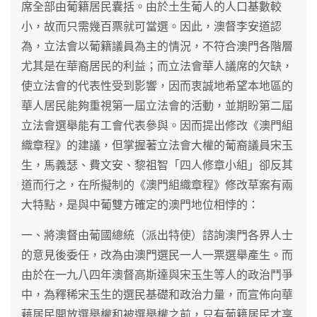
席全部由葡籍居民囊括。由於土生葡人的人口基數較
小，故而只需幾百票就可當選。因此，澳督李安道認
為，立法會以葡籍議員為主的情況，不符合澳門各階層
尤其是在華裔居民的利益；而立法會華人議席的欠缺，
使立法會的代表性受到影響，因而衷誠地希望本地區的
華人居民能夠重視第一屆立法會的活動，並期盼第二屆
立法會選舉能有工會代表參與。因而提出修改《澳門組
織章程》的建議，但掌握著立法會大權的葡裔議員宋玉
生，馬義瑟、費文安、黎祖智「四人修章小組」卻反其
道而行之，在所擬制的《澳門組織章程》修改草案有兩
大特點，是與中葡雙方確定的澳門地位相悖的：
一、將澳督由葡國總統（派出特使）諮詢澳門各界人士
的意見後委任，改為由澳門選民一人一票選舉產生。而
由於在一九八四年澳督高斯達與宋玉生等人的政治鬥爭
中，為釋稀宋玉生的選民基礎和政治力量，而宣佈向華
藉居民開放選舉權和被選舉權之前，只有葡籍居民才享