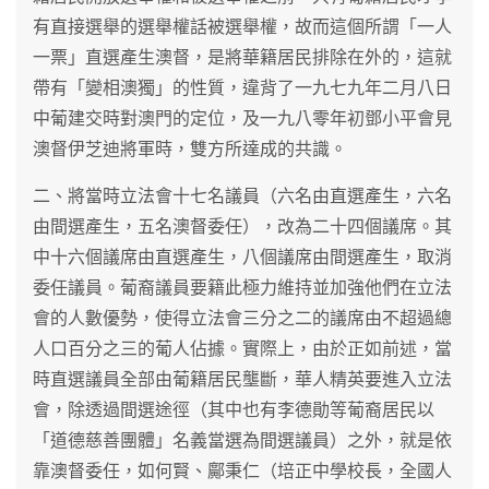
有直接選舉的選舉權話被選舉權，故而這個所謂「一人
一票」直選產生澳督，是將華籍居民排除在外的，這就
帶有「變相澳獨」的性質，違背了一九七九年二月八日
中葡建交時對澳門的定位，及一九八零年初鄧小平會見
澳督伊芝迪將軍時，雙方所達成的共識。
二、將當時立法會十七名議員（六名由直選產生，六名
由間選產生，五名澳督委任），改為二十四個議席。其
中十六個議席由直選產生，八個議席由間選產生，取消
委任議員。葡裔議員要籍此極力維持並加強他們在立法
會的人數優勢，使得立法會三分之二的議席由不超過總
人口百分之三的葡人佔據。實際上，由於正如前述，當
時直選議員全部由葡籍居民壟斷，華人精英要進入立法
會，除透過間選途徑（其中也有李德勛等葡裔居民以
「道德慈善團體」名義當選為間選議員）之外，就是依
靠澳督委任，如何賢、鄺秉仁（培正中學校長，全國人