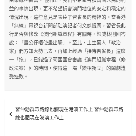
由梁威林擔當。他指出，我們不希望有損兩國人民的利
益的事情出現，更不希望損害澳門地位的安定和穩定的
情況出現，這些意見是表達了習省長的精神的。當香港
「無線」電視台新聞部駐澳記者何文傑提問，習省長此
行是否與修改《澳門組織章程》有關時，梁威林則回答
說：「畫公仔唔使畫出腸」。至此，土生葡人「政治
家」們方知大勢已去，再加上經過「接待習省長」這麼
一「拖」，已錯過了葡國國會審議《澳門組織章程（修
改法案）》的時間，使得這一場「變相獨立」的鬧劇遭
受挫敗。
文
習仲勳群眾路線也體現在港澳工作上 習仲勳群眾路
章
線也體現在港澳工作上
導
覽