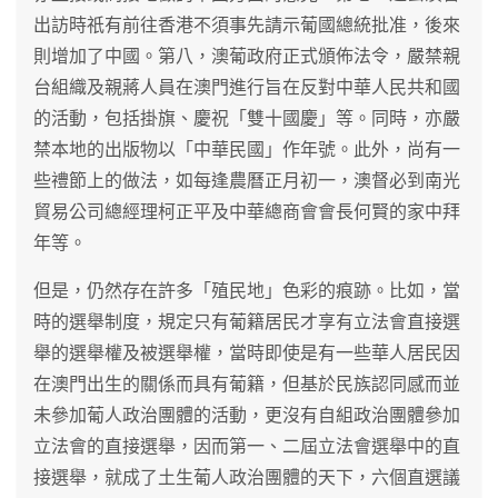
出訪時祇有前往香港不須事先請示葡國總統批准，後來
則增加了中國。第八，澳葡政府正式頒佈法令，嚴禁親
台組織及親蔣人員在澳門進行旨在反對中華人民共和國
的活動，包括掛旗、慶祝「雙十國慶」等。同時，亦嚴
禁本地的出版物以「中華民國」作年號。此外，尚有一
些禮節上的做法，如每逢農曆正月初一，澳督必到南光
貿易公司總經理柯正平及中華總商會會長何賢的家中拜
年等。
但是，仍然存在許多「殖民地」色彩的痕跡。比如，當
時的選舉制度，規定只有葡籍居民才享有立法會直接選
舉的選舉權及被選舉權，當時即使是有一些華人居民因
在澳門出生的關係而具有葡籍，但基於民族認同感而並
未參加葡人政治團體的活動，更沒有自組政治團體參加
立法會的直接選舉，因而第一、二屆立法會選舉中的直
接選舉，就成了土生葡人政治團體的天下，六個直選議