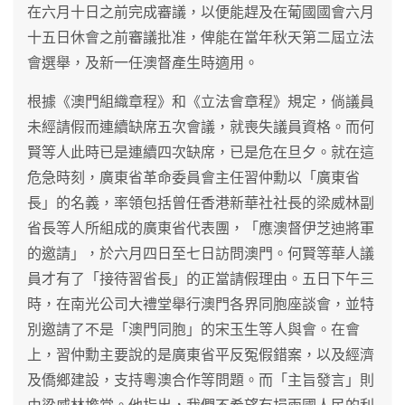
在六月十日之前完成審議，以便能趕及在葡國國會六月
十五日休會之前審議批准，俾能在當年秋天第二屆立法
會選舉，及新一任澳督產生時適用。
根據《澳門組織章程》和《立法會章程》規定，倘議員
未經請假而連續缺席五次會議，就喪失議員資格。而何
賢等人此時已是連續四次缺席，已是危在旦夕。就在這
危急時刻，廣東省革命委員會主任習仲勳以「廣東省
長」的名義，率領包括曾任香港新華社社長的梁威林副
省長等人所組成的廣東省代表團，「應澳督伊芝迪將軍
的邀請」，於六月四日至七日訪問澳門。何賢等華人議
員才有了「接待習省長」的正當請假理由。五日下午三
時，在南光公司大禮堂舉行澳門各界同胞座談會，並特
別邀請了不是「澳門同胞」的宋玉生等人與會。在會
上，習仲勳主要說的是廣東省平反冤假錯案，以及經濟
及僑鄉建設，支持粵澳合作等問題。而「主旨發言」則