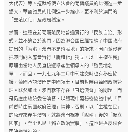
大代表）等。這就將使立法會的葡籍議員的比例進一步
擴大，華裔議員的比例進一步縮小，更不利於澳門的
「去殖民化」及政局穩定。
然而，這種在前葡屬殖民地普遍實行的「民族自治」形
式，並不適合於澳門。因為聯合國已經接納了中國政府
提出的「香港、澳門不是殖民地」的訴求，因而並沒有
把澳門納入應當實行「脫殖化」獨立，以「主權在民」
原理由當地人民直接選舉產生領導人的「殖民地名
單」。而且，一九七九年二月中葡建交時也有秘密協
議，葡國承認澳門是中國領土，目前暫時由葡國政府管
理。既然如此，澳門就不存在「直選澳督」的問題，而
是仍應由總統委任澳督，以體現中葡秘密協議中的「目
前暫時由葡國政府管理」精神。否則，以「主權在民」
的原理來產生澳督，就將澳門視為「脫殖」後的「獨立
國家」，至少也是「獨立政治實體」。這也是違反聯合
國決議精神的。