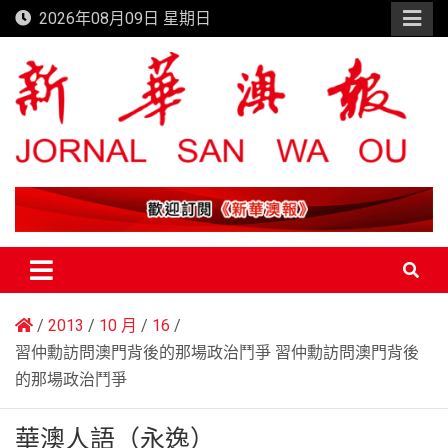
Skip
2026年08月09日 星期日
to
content
新華澳報
2013
10 月
16
習仲勳訪問澳門背後的那場政治鬥爭 習仲勳訪問澳門背後
的那場政治鬥爭
華澳人語（永逸）