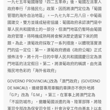
一九七五年葡國爆發「四二五革命」後，葡國左派軍人
政府奉行「非殖民化」政策，因而將澳門定位為「葡國
管理的海外自治地區」。一九七九年二月八日，中葡兩
國建交，雙方並達成秘密協議：葡國政府承認澳門是中
華人民共和國領土的一部分，但澳門地區仍暫時由葡國
政府管理，待時機成熟時將會解決歷史遺留下來的問
題。為此，澳葡政府採取了一系列措施，以體現落實澳
門的這一定位：第一，澳葡政府通過《政府公報》正式
頒佈法令，將十月一日的中華人民共和國國慶日定為澳
門地區的法定假日。第二，將澳葡政府的稱謂，由充滿
殖民地色彩的「海外省政府」
GOVERNO PROVINCIAL)改為「澳門政府」(GOVERNO
DE MACAU)，連總督專用車輛的車牌亦不例外地將
「G.P.」改為「G.M.」。第三，在軍事上將澳門定為
「不設防城市」，撤離葡國派遣的海、陸軍部隊，將陸
軍司令部改為保安司令部，社會治安工作由基本上以本