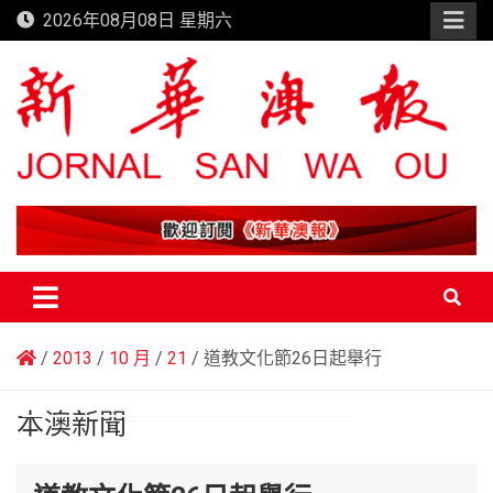
Skip
2026年08月08日 星期六
to
content
新華澳報
2013
10 月
21
道教文化節26日起舉行
本澳新聞