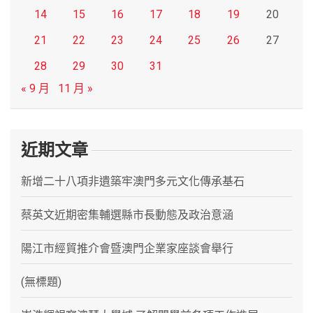
14
15
16
17
18
19
20
21
22
23
24
25
26
27
28
29
30
31
« 9 月
11 月 »
近期文章
新增二十八項非遺築牢澳門多元文化傳承基石
蔡英文近期密集輔選縣市長動態及政治意涵
陽江市經貿推介會暨澳門企業家座談會舉行
(無標題)