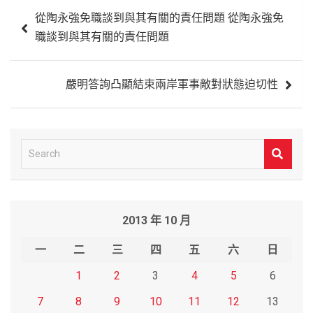
文
從陶永強免職談到與其有關的責任問題 從陶永強免
章
職談到與其有關的責任問題
導
覽
嚴明答詢凸顯結束兩岸軍事敵對狀態迫切性
S
e
a
r
2013 年 10 月
c
h
一
二
三
四
五
六
日
1
2
3
4
5
6
7
8
9
10
11
12
13