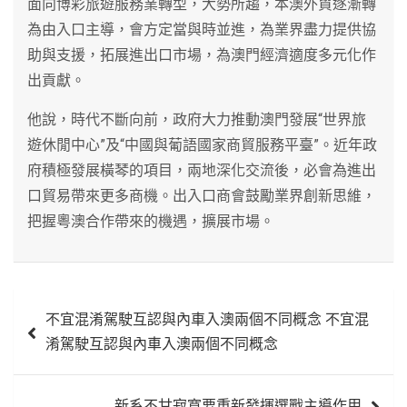
面向博彩旅遊服務業轉型，大勢所趨，本澳外貿逐漸轉
為由入口主導，會方定當與時並進，為業界盡力提供協
助與支援，拓展進出口市場，為澳門經濟適度多元化作
出貢獻。
他說，時代不斷向前，政府大力推動澳門發展“世界旅
遊休閒中心”及“中國與葡語國家商貿服務平臺”。近年政
府積極發展橫琴的項目，兩地深化交流後，必會為進出
口貿易帶來更多商機。出入口商會鼓勵業界創新思維，
把握粵澳合作帶來的機遇，擴展市場。
文
不宜混淆駕駛互認與內車入澳兩個不同概念 不宜混
章
淆駕駛互認與內車入澳兩個不同概念
導
覽
新系不甘寂寞要重新發揮選戰主導作用