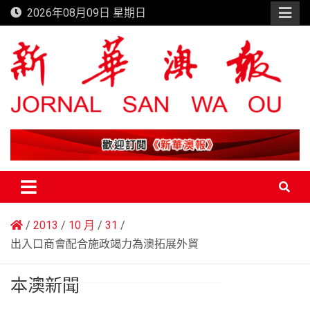
Skip
2026年08月09日 星期日
to
content
新華澳報
2013
10 月
31
出入口商會配合施政竭力為澳拓展外貿
本澳新聞