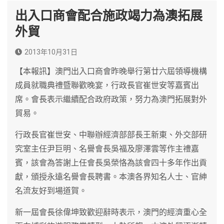
出入口商會配合施政竭力為澳拓展
外貿
2013年10月31日
【本報訊】澳門出入口商會昨晚舉行第廿六屆領導機構
成員就職典禮暨聯歡晚宴，行政長官崔世安等嘉賓出
席。會長表示繼續配合政府政策，努力為澳門拓展對外
貿易。
行政長官崔世安、中聯辦經濟部部長王新東、外交部研
究室主任尹巨明、名譽會長吳福及廖澤雲等作主禮嘉
賓，該會為答謝上任會長吳榮恪為該會四十多年作出貢
獻，頒授永遠名譽會長聘書。本澳各界知名人士、官紳
名流友好到場道賀。
新一屆會長徐偉坤致歡迎辭時表示，澳門的經濟重心全