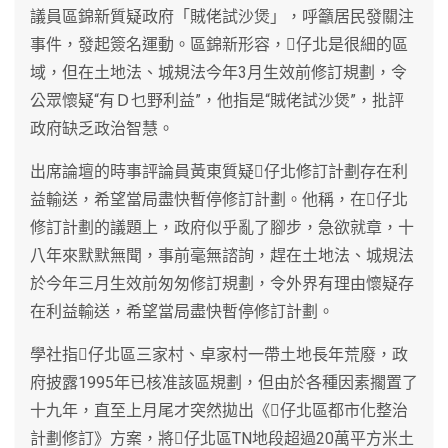
議員區錦新質疑政府「賊佬試沙煲」，呼籲居民發關注
事件，發起簽名運動。區錦新形容，仔北是很細的區
域，但在土地法、城規法今年3月生效前修訂規劃，令
公眾懷疑“有Ｄ乜野利益”，他指是“賊佬試沙煲”，批評
政府缺乏政治智慧。
出席論壇的時事評論員黃東質疑仔北修訂計劃存在利
益輸送，希望當局盡快暫停修訂計劃。他稱，在仔北
修訂計劃的議題上，政府似乎亂了腳步，急欲就章，十
八年來默默無聞，事前毫無諮詢，趕在土地法、城規法
於今年三月生效前匆匆修訂規劃，令外界有理由懷疑存
在利益輸送，希望當局盡快暫停修訂計劃。
學社指仔北區三家村、卓家村一帶土地長年荒廢，政
府披露1995年已核准該區規劃，但由於各種因素擱置了
十九年，直至上月尾才突然拋出《仔北區都市化整治
計劃修訂》方案，將仔北區TN地段超過20萬平方米土