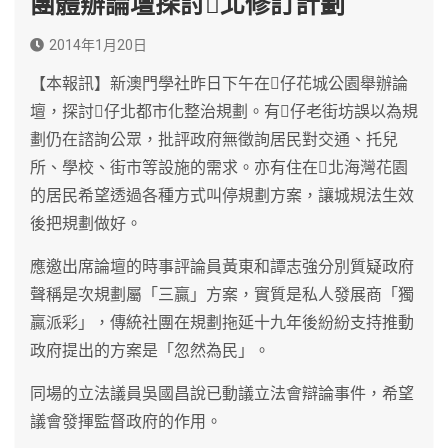
團體辦論壇探討北修訂計劃
2014年1月20日
【本報訊】新澳門學社昨日下午在仔花城公園舉辦論
壇，探討仔北都市化整治規劃。有仔老街坊誤以為規
劃仍在諮詢公眾，批評政府無徵詢居民對交通、托兒
所、學校、街市等設施的需求。亦有住在北海灣花園
的居民希望透過各種方式叫停規劃方案，讓城規法生效
後把規劃做好。
應邀出席論壇的時事評論員黃東和譚志強分別質疑政府
聲稱是次規劃屬「三贏」方案，實質是私人發展商「獨
贏派彩」，傳統社團在規劃拖延十九年後紛紛支持推動
政府提出的方案是「忽然為民」。
同場的立法議員吳國昌說已動議立法會辯論事件，希望
議會發揮監督政府的作用。