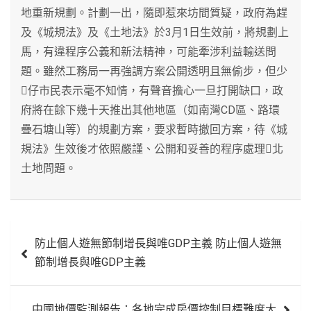
地重新規劃。計劃一出，隨即惹來坊間質疑，政府為趕
及《城規法》及《土地法》於3月1日生效前，將規劃上
馬，有違程序公義和新法精神，可能牽涉利益輸送問
題。雖然工務局一再強調方案公開透明且無偷步，但少
仔市民表示毫不知情，有聲音擔心一旦打開缺口，政
府將在餘下幾十天推出其他地區（如南灣CD區、路環
疊石塘山等）的規劃方案，要求暫時撤回方案，待《城
規法》生效後才依照嚴謹、公開和妥善的程序處理北
土地問題。
文
防止個人遊無節制增長與唯GDP主義 防止個人遊無
章
節制增長與唯GDP主義
導
覽
中國地價監測報告：各地完成房價控制目標難度大