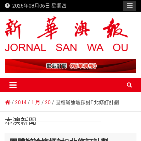
Skip
2026年08月06日 星期四
to
content
新華澳報
2014
1 月
20
團體辦論壇探討北修訂計劃
本澳新聞