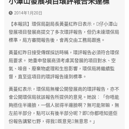
小潭山發展項目環評報告未達標
2014年1月20日
【本報訊】環保局副局長黃蔓紅昨日表示，仔小潭山
發展項目發展商提交了多次環評報告，但仍未達環保局
標準，局方審閱報告後，會再交由工務局跟進。
黃蔓紅昨日接受傳媒採訪時稱，環評報告必須符合環保
局要求。 她重申發展商須考慮其發展的項目對水、空
氣、噪音、廢棄物處理和生態影響，環保局將繼續監
督，直至這項目的環評報告達到標準。
黃蔓紅表示，環保局無權公開發展商的環評報告，亦不
會公開環保局就該報告所提供的意見。她說︰「你唔能
夠捂住半邊臉，一個人就得半邊臉啊？無可能架嘛，無
左前半部分，點可以有後半部分呢？即你都唔知道佢
份報告講緊乜野，得我既意見無意思。」