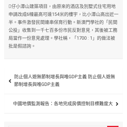
仔小潭山建築項目，由原來的酒店及別墅式住宅用地
申請改成6幢最高可達154米的樓宇，比小潭山高出近一
半。事件激發民間連串保育行動。新澳門學社的「民間
公投」收集到一千七百多份市民反對意見，其後被工務
局當作一份意見處理。學社稱，「1700 : 1」的做法被
批是假諮詢。
文
防止個人遊無節制增長與唯GDP主義 防止個人遊無
章
節制增長與唯GDP主義
導
覽
中國地價監測報告：各地完成房價控制目標難度大