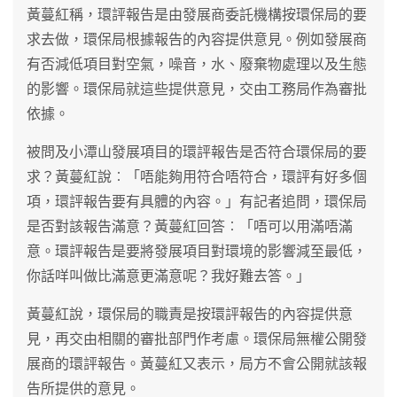
黃蔓紅稱，環評報告是由發展商委託機構按環保局的要
求去做，環保局根據報告的內容提供意見。例如發展商
有否減低項目對空氣，噪音，水、廢棄物處理以及生態
的影響。環保局就這些提供意見，交由工務局作為審批
依據。
被問及小潭山發展項目的環評報告是否符合環保局的要
求？黃蔓紅說︰「唔能夠用符合唔符合，環評有好多個
項，環評報告要有具體的內容。」有記者追問，環保局
是否對該報告滿意？黃蔓紅回答︰「唔可以用滿唔滿
意。環評報告是要將發展項目對環境的影響減至最低，
你話咩叫做比滿意更滿意呢？我好難去答。」
黃蔓紅說，環保局的職責是按環評報告的內容提供意
見，再交由相關的審批部門作考慮。環保局無權公開發
展商的環評報告。黃蔓紅又表示，局方不會公開就該報
告所提供的意見。