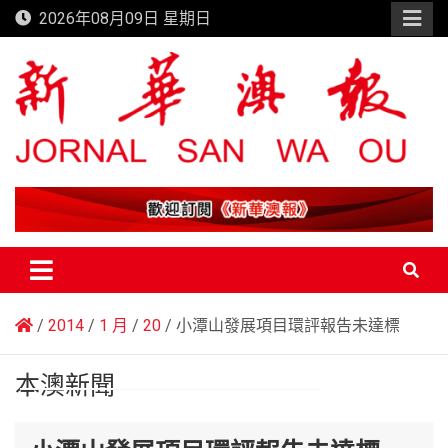
Skip
2026年08月09日 星期日
to
content
新華澳報
2014
1 月
20
小潭山發展項目環評報告未達標
本澳新聞