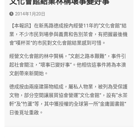
文化會館結業林稱壞事變好事
2014年1月20日
【本報訊】在新馬路德成按內經營11年的“文化會館”結
業，不少市民到場參與義賣和告別茶會，有把握最後機
會“嘆杯茶”的市民對文化會館結業感到可惜。
經營文化會館的林中賢稱，“文創之路本艱難”，事件引
起社會關注，“壞事已變好事”。他相信這事件將為本澳
文創帶來新開始。
德成按由兩座建築物組成，屬私人物業，被列為受保護
文物，部分空間讓展貿協會營運“文化會館”，設有“水茶
軒”及“竹蘆”等，其中獲授權的全球第一所“金庸圖書館”
日後覓址重啟。