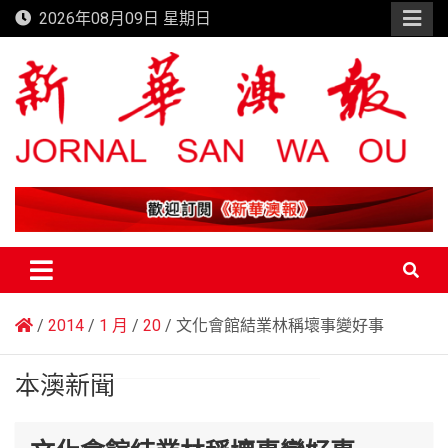
Skip
2026年08月09日 星期日
to
content
新華澳報
2014
1 月
20
文化會館結業林稱壞事變好事
本澳新聞