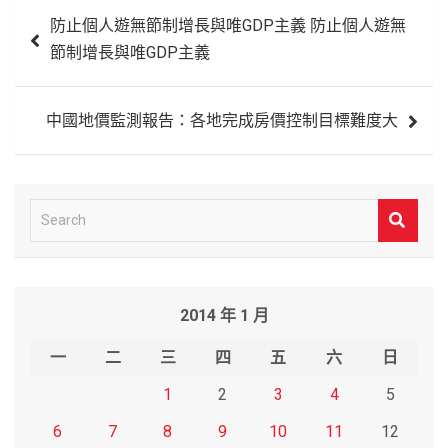
文
防止個人遊無節制增長與唯GDP主義 防止個人遊無
章
節制增長與唯GDP主義
導
覽
中國地價監測報告：各地完成房價控制目標難度大
S
e
a
r
2014 年 1 月
c
h
一
二
三
四
五
六
日
1
2
3
4
5
6
7
8
9
10
11
12