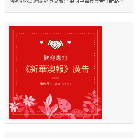
灣區葡西語國家經貿交流會 探討中葡經貿合作新路徑