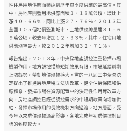
性住房用地供應面積達到歷年單季度供應的最高值。其
中，房地產開發用地供應面積３．１８萬公頃，環比上
漲４０．６６％，同比上漲２７．７６％。２０１３年
全國１０５個地價監測城市，土地供應總量達３１．６
９萬公頃，較去年增加１２．３３％，其中，住宅用地
供應漲幅最大，較２０１２年增加３２．７１％。
報告指出，２０１３年，中央房地產調控注重發揮市場
機製作用，地方調控措施短期效果有限，市場延續前期
上漲態勢，帶動地價漲幅擴大。黨的十八屆三中全會決
定提出了推進房地產稅立法與改革、健全住房保障和供
應體系、發揮市場在資源配置中的決定性作用等改革方
向，房地產調控已經從調控需求的中短期政策向增加供
給、發揮市場作用的長效機制方向過渡。地方層面，受
今年以來房價漲幅過高影響，各地完成年初房價控制目
標的難度較大。