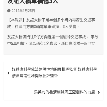
友誼大橋車禍傷3人
2014年1月25日
【本報訊】友誼大橋不足半個多小時內再發生交通事
故，往澳門方向3輛電單車碰撞，3人受傷。
友誼大橋澳門往仔方向近第一個駝峰交通事故， 事故
中5車相撞，消息稱有2名傷者，新口岸引橋一度封閉。
文
媒體應科學依法建設性地開展批評監督 媒體應科學
章
依法建設性地開展批評監督
導
覽
馬英九的撇清削減周玉蔻爆料的力度