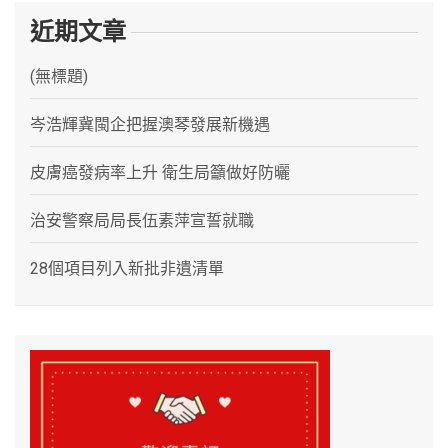
近期文章
(無標題)
岑浩輝冀閩企把握澳琴發展新機遇
皮膚癌發病率上升 衛生局籲做好防曬
治安警察局局長伍素萍宣誓就職
28個項目列入新批非遺清單