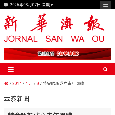
Skip
2026年08月07日 星期五
to
content
新華澳報
2014
4 月
9
特會晤新成立青年團體
本澳新聞