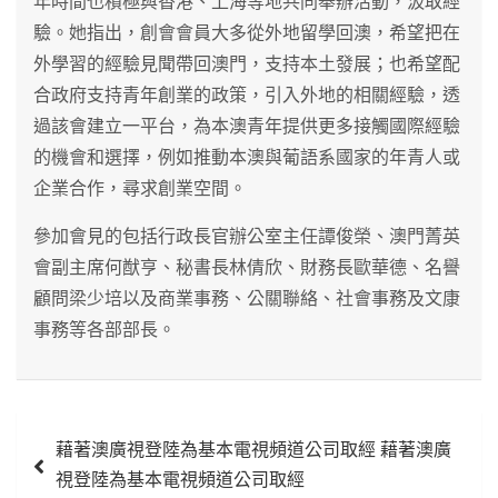
年時間也積極與香港、上海等地共同舉辦活動，汲取經
驗。她指出，創會會員大多從外地留學回澳，希望把在
外學習的經驗見聞帶回澳門，支持本土發展；也希望配
合政府支持青年創業的政策，引入外地的相關經驗，透
過該會建立一平台，為本澳青年提供更多接觸國際經驗
的機會和選擇，例如推動本澳與葡語系國家的年青人或
企業合作，尋求創業空間。
參加會見的包括行政長官辦公室主任譚俊榮、澳門菁英
會副主席何猷亨、秘書長林倩欣、財務長歐華德、名譽
顧問梁少培以及商業事務、公關聯絡、社會事務及文康
事務等各部部長。
文
藉著澳廣視登陸為基本電視頻道公司取經 藉著澳廣
章
視登陸為基本電視頻道公司取經