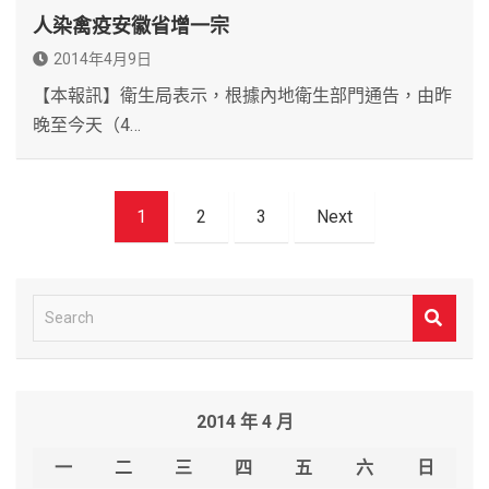
人染禽疫安徽省增一宗
2014年4月9日
【本報訊】衛生局表示，根據內地衛生部門通告，由昨
晚至今天（4…
文
1
2
3
Next
章
導
覽
S
e
a
r
2014 年 4 月
c
h
一
二
三
四
五
六
日