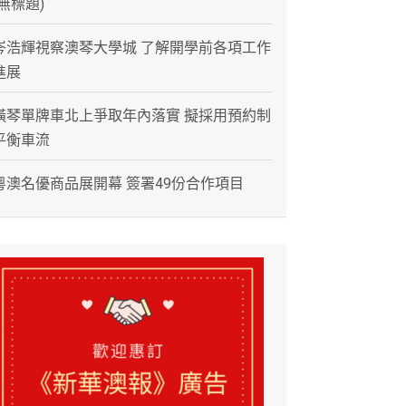
(無標題)
岑浩輝視察澳琴大學城 了解開學前各項工作
進展
橫琴單牌車北上爭取年內落實 擬採用預約制
平衡車流
粵澳名優商品展開幕 簽署49份合作項目