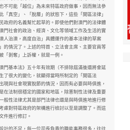
也不可能「越位」為未來特區政府做事，因而無法參
此「真空」、「脫層」的狀態下，這些「開區法律」
民政府的名義幫忙起草的。即使他們對澳門的法律體
澳門社會的政治、經濟、文化等領域工作及生活的實
澳人治澳，高度自治」具體運作的基本法律的草案
」的情況了。上述的特首、立法會主席、主要官員等
被「剝奪」上訴權，就是一例。
澳門基本法》五十年有效期（不排除屆滿後還將會延
生了很大的變化，就顯得當時所制定的「開區法
出現與社會現實脫節的情況，因而有必要與時俱進，
是在法制很穩定的國家和地區，除憲制性法律及重要
一般性法律尤其是部門法律也還是與時俱進地進行修
考慮對特區政府的架構進行檢討以至是調整了。而這
文件進行修訂。
設計的不足，每一位司長負責的職能事務很多，往往