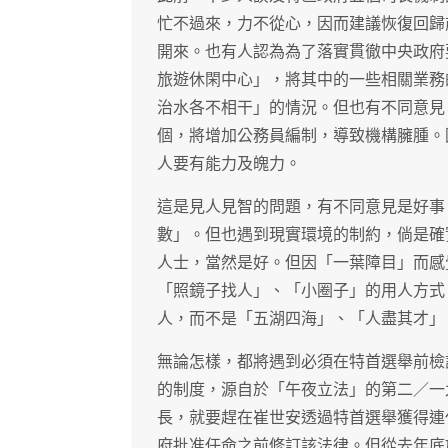
忙不過來，力不從心，因而建議恢復回歸
開來。也有人認為為了落實貫徹中央政府
旅遊休閑中心」，將其中的一些相關業務
治水各不相干」的情況。但也有不同意見
個，將增加公務員編制，導致機構臃腫。
人要有能力及魄力。
這是見人見智的問題，有不同意見是好事
數」。但也遇到現實環境的制約，倘是確
人士，當然是好。但因「一葉障目」而感
「照鏡子找人」、「小圈子」的用人方式
人，而不是「五湖四海」、「人盡其才」
無論怎樣，都將遇到必須在特首選舉前檢
的制度，源自於「午夜立法」的第二／一
長，就要趕在崔世安透過特首選舉獲得連
府批准任命之前修訂該法律。但從去年底