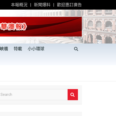
本報概況
新聞爆料
歡迎惠訂廣告
峽橋
特載
小小環球
S