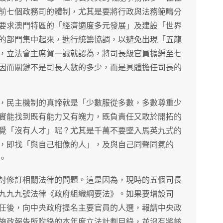
前七個政務司的體制，尤其是要將行政與法務範疇分
要求澳門特區的「經濟適度多元發展」及建設「世界
的部門集中起來，進行統籌協調，以避免出現「五龍
，立法會主席賀一誠就認為，將司長級官員擴編至七
因而關鍵不是司長人數的多少，而是具體擔任司長的
，民主機制的真諦就是「少數服從多數，多數尊重少
實能找到既有能力又有魄力，既負責任又敢於開拓的
覺「沒有人才」呢？尤其是千萬不要墜入馬英九式的
，即找「與自己相像的人」，及與自己同聲同氣的
。
討修訂相關法律的問題。這是因為，現時的五個司長
九九九號法律《政府組織綱要法》。如果要增設司
任後，向中央政府提名主要官員的人選，報請中央政
施政報告所附錄的本年度立法計劃目錄，並沒有將該