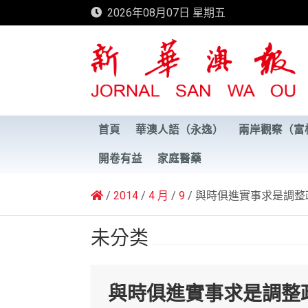
Skip
2026年08月07日 星期五
to
content
新華澳報
首頁
華澳人語（永逸）
兩岸觀察（富
開卷有益
家庭醫藥
2014
4 月
9
與時俱進實事求是調整
未分类
與時俱進實事求是調整