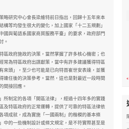
c
h
策略研究中心會長梁維特前日指出，回歸十五年來本
結構等均發生很大的變化，加上國家「十二五規劃」
中國與葡語系國家商貿服務平臺」的要求，政府部門
討。
特區政府施政的決策，當然掌握了許多核心機密；也
經常為特區政府出謀獻策，當中有許多建議獲得特區
有來頭」，至少也可能是已向特首崔世安表達，並獲
得連任後的決策參考。當然，這也是對最近一段時間
«
的間接回應。
」所制定的各項「開區法律」，經過十四年多的實踐
區及特區政府的正常運轉，提供了可靠的特區法律依
各項成就，成為實施「一國兩制」的楷模的基本條
」中的一些機制設計或條文規定，是不符實際甚至是