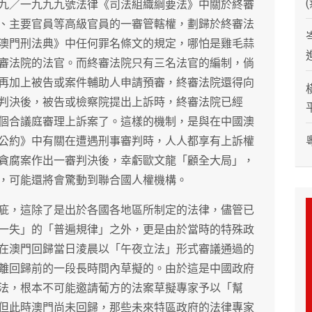
九／一九九九號法律《司法組織綱要法》中關於終審
、主要官員等高級官員的一審管轄權，劃歸於終審法
澳門刑法典》中任何罪名條文的規定，哪怕是雞毛蒜
審法院的法官。而終審法院只有三名法官的編制，倘
再加上被告或案件輔助人申請預審，終審法院還得向
判決後，被告或檢察院提出上訴時，終審法院已經
個合議庭審理上訴案了。這樣的機制，是與在中國澳
公約》中有關在遭遇刑事審判時，人人都享有上訴權
貪腐案作出一審判決後，幸虧歐文龍「顧全大局」，
，可能還將會驚動到聯合國人權機構。
疵，這除了是出於各國各地區所制定的法律，儘管已
一失」的「普遍規律」之外，更是由於當時的特殊政
在澳門回歸當日淩晨以「午夜立法」形式審議通過的
離回歸前的一段長時間內草擬的。由於這是中國政府
法，根本不可能邀請葡方的法案草擬專家予以「幫
但此時澳門尚未回歸，那些未來特區政府的法律專家