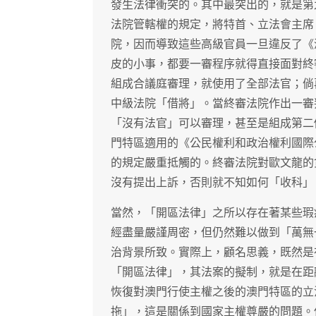
發生法律衝突的。其中最突出的，就是第
法院管轄權的規定，將特首、立法會主席
院，因而導致這些高級官員一旦違反了《
皮的小事，都要一審程序就得直接面對終
組成合議庭審理，就使用了全部法官；倘
中級法院「借將」。當終審法院作出一審
「沒有法官」可以審理，甚至是組成第二
門特區適用的《公民權利和政治權利國際
的規定嚴重抵觸的。終審法院對歐文龍的
沒有提出上訴，否則就不知如何「收科」
當然，「開區法律」之所以存在著某些瑕
經盡量嚴謹周密，但仍然難以做到「萬無
治背景所致。實際上，顧名思義，既然是
「開區法律」，其法案的擬制，就是在距
恢復對澳門行使主權之後的澳門特區的立
拖」，這是關係到國家主權尊嚴的問題。