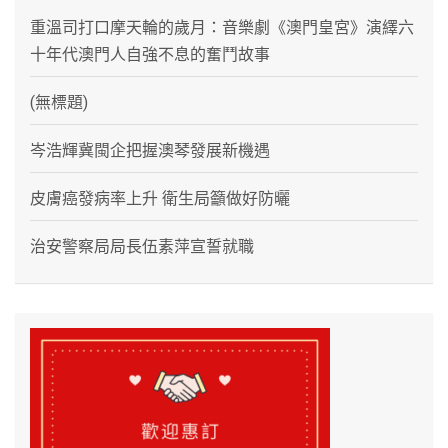
重溫司打口摩天輪的歲月：音樂劇《澳門皇宮》演繹六
十年代澳門人自強不息的奮鬥故事
(無標題)
岑浩輝冀閩企把握澳琴發展新機遇
皮膚癌發病率上升 衛生局籲做好防曬
治安警察局局長伍素萍宣誓就職