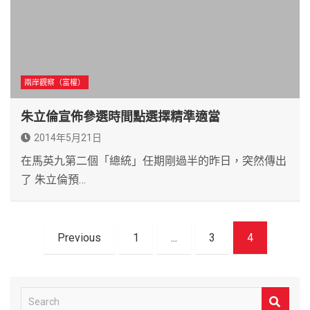
兩岸觀察（富權）
朱立倫宣佈參選時間點選擇精準適當
2014年5月21日
在馬英九第二個「總統」任期剛過半的昨日，突然傳出
了 朱立倫預…
文
Previous
1
...
3
4
章
導
覽
S