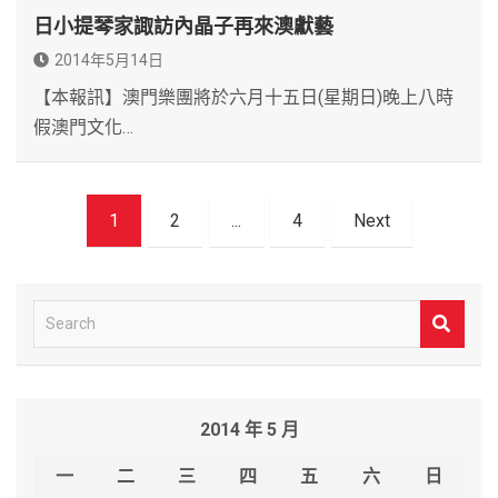
日小提琴家諏訪內晶子再來澳獻藝
2014年5月14日
【本報訊】澳門樂團將於六月十五日(星期日)晚上八時
假澳門文化…
文
1
2
...
4
Next
章
導
覽
S
e
a
r
2014 年 5 月
c
h
一
二
三
四
五
六
日