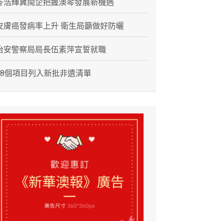
岑浩輝冀閩企把握澳琴發展新機遇
皮膚癌發病率上升 衛生局籲做好防曬
治安警察局局長伍素萍宣誓就職
28個項目列入新批非遺清單