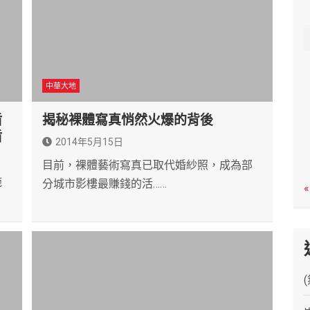
c
h
中華大地
盾
揭秘裸體寫真悄然火爆的背後
盾
2014年5月15日
目前，裸體藝術寫真已取代婚紗照，成為部
施
分城市影樓最賺錢的活……
«