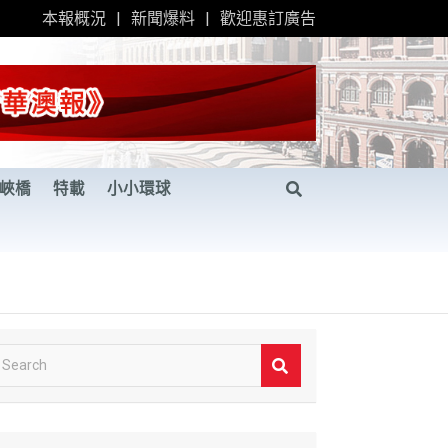
本報概況
新聞爆料
歡迎惠訂廣告
峽橋
特載
小小環球
S