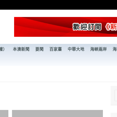
權）
本澳新聞
要聞
百家臺
中華大地
海峽兩岸
海
e
a
r