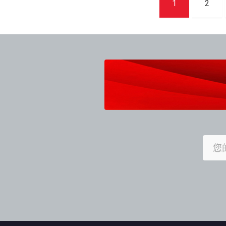
1
2
章
導
覽