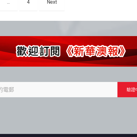
...
4
Next