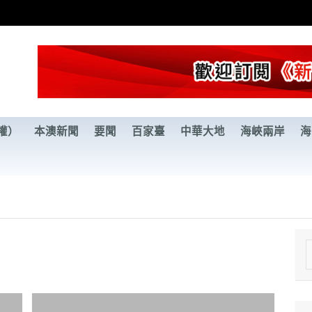
權）
本澳新聞
要聞
百家臺
中華大地
海峽兩岸
海
e
a
r