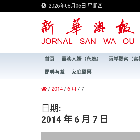
Skip
2026年08月06日 星期四
to
content
新華澳報
首頁
華澳人語（永逸）
兩岸觀察（富
開卷有益
家庭醫藥
2014
6 月
7
日期:
2014 年 6 月 7 日