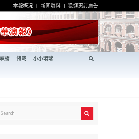
本報概況
新聞爆料
歡迎惠訂廣告
峽橋
特載
小小環球
S