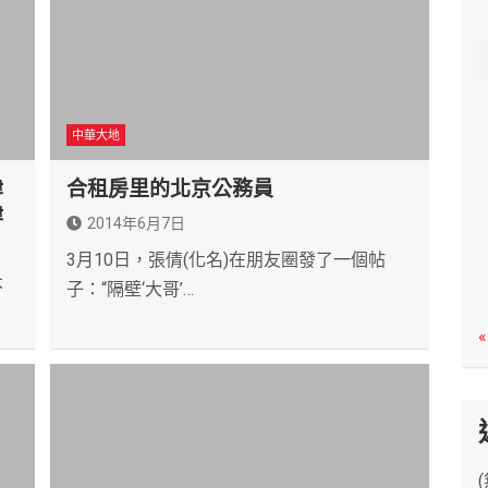
c
h
中華大地
律
合租房里的北京公務員
律
2014年6月7日
3月10日，張倩(化名)在朋友圈發了一個帖
不
子：“隔壁‘大哥’…
«