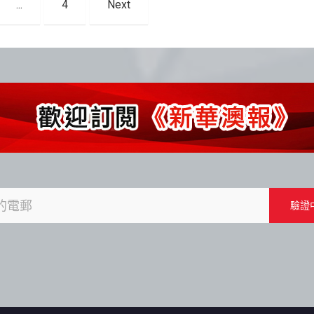
...
4
Next