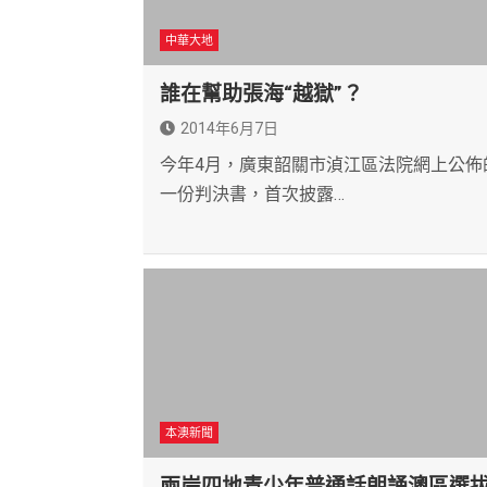
中華大地
誰在幫助張海“越獄”？
2014年6月7日
今年4月，廣東韶關市湞江區法院網上公佈
一份判決書，首次披露…
本澳新聞
兩岸四地青少年普通話朗誦澳區選