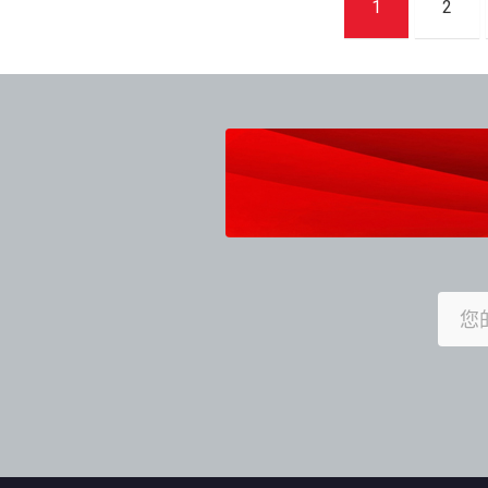
1
2
章
導
覽