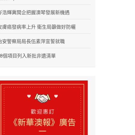
岑浩輝冀閩企把握澳琴發展新機遇
皮膚癌發病率上升 衛生局籲做好防曬
治安警察局局長伍素萍宣誓就職
28個項目列入新批非遺清單