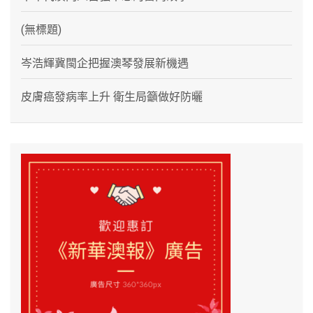
(無標題)
岑浩輝冀閩企把握澳琴發展新機遇
皮膚癌發病率上升 衛生局籲做好防曬