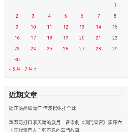
1
2
3
4
5
6
7
8
9
10
11
12
13
14
15
16
17
18
19
20
21
22
23
24
25
26
27
28
29
30
« 5 月
7 月 »
近期文章
陽江優品耀濠江 借澳揚帆拓全球
重溫司打口摩天輪的歲月：音樂劇《澳門皇宮》演繹六
十年代澳門人自強不息的奮鬥故事