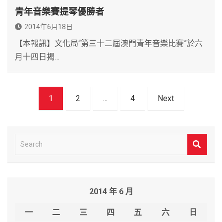
青年音樂賽提琴優勝者
2014年6月18日
【本報訊】文化局“第三十二屆澳門青年音樂比賽”於六
月十四日揭…
文
1
2
...
4
Next
章
導
覽
S
e
a
r
2014 年 6 月
c
h
一
二
三
四
五
六
日