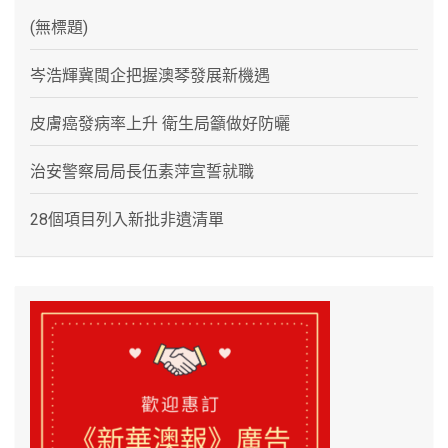
(無標題)
岑浩輝冀閩企把握澳琴發展新機遇
皮膚癌發病率上升 衛生局籲做好防曬
治安警察局局長伍素萍宣誓就職
28個項目列入新批非遺清單