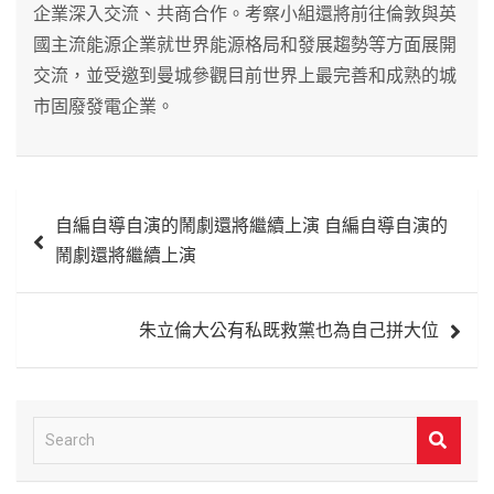
企業深入交流、共商合作。考察小組還將前往倫敦與英
國主流能源企業就世界能源格局和發展趨勢等方面展開
交流，並受邀到曼城參觀目前世界上最完善和成熟的城
市固廢發電企業。
文
自編自導自演的鬧劇還將繼續上演 自編自導自演的
章
鬧劇還將繼續上演
導
覽
朱立倫大公有私既救黨也為自己拼大位
S
e
a