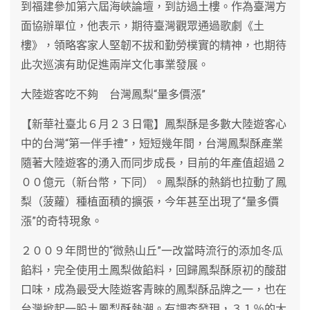
到福建參加第六屆海峽論壇，到訪過土樓。作為臺灣方
面協辦單位，他表示，期待臺灣觀眾通過歌劇《土
樓》，領略客家人堅韌不拔和勤勞樸實的精神，也期待
此次巡演有助促進兩岸文化事業發展。
大陸遊客吃不夠 台灣鳳梨“量多價漲”
【新華社臺北６月２３日電】鳳梨酥是多數大陸遊客心
中的台灣“第一伴手禮”，短短幾年間，台灣鳳梨酥產業
隨著大陸遊客的湧入而同步成長，目前的年產值超過２
００億元（新台幣，下同）。鳳梨酥的熱銷也拉動了鳳
梨（菠蘿）種植面積的擴張，今年甚至出現了“量多價
漲”的奇特現象。
２００９年問世的“微熱山丘”一改當時流行的添加冬瓜
餡料，完全使用土鳳梨做餡料，回歸鳳梨酥原初的酸甜
口味，成為最受大陸遊客青睞的鳳梨酥品牌之一，也在
台灣掀起一股土鳳梨酥熱潮。有調查發現，３１％的大