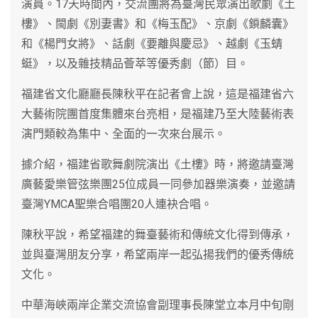
演員。17天時間內，交流團將為臺灣民眾演出歌劇《土
樓》、閩劇《別妻書》和《梅玉配》、京劇《鎖麟囊》
和《楊門女將》、話劇《要離與慶忌》、越劇《玉蜻
蜓》，以及雜技精品薈萃等優秀劇（節）目。
福建省文化廳廳長陳秋平在記者會上說，這是福建省六
大藝術院團首度集體來台亮相，是福建乃至大陸藝術表
演門類較為集中、全面的一次來台展示。
據介紹，福建省歌舞劇院演出《土樓》時，將邀請臺灣
廣藝愛樂管弦樂團25位成員一同參加器樂演奏，並邀請
臺灣YMCA聖樂合唱團20人連袂合唱。
陳秋平說，希望福建的舞臺藝術和傳統文化得到傳承，
並與臺灣朋友分享，希望兩岸一起弘揚我們的優秀傳統
文化。
中華海峽兩岸企業交流協會副理事長陳堂立本月中旬剛