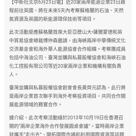
【中新社北京6月23日電】近20家兩岸能源企業23日啟
程前往英國，將在未來5天內考察蘇格蘭的石油、天然
氣資源及英國的新能源環保技術等項目。
此次活動是應蘇格蘭首席大臣亞歷山大•薩爾蒙德和英
中貿易協會總裁傅仲森邀請，由海峽兩岸中華傳統文化
交流基金會和海外華人能源協會合作組織。考察團成員
包括中海油公司、臺灣並購與私募股權協會和海峽石油
化工控股有限公司等近20家兩岸企業和機構有關負責
人。
臺灣並購與私募股權協會創會會長黃齊元認為，此行將
是兩岸企業首次聯手到海外考察投資項目，共同合作開
展能源領域的務實合作。
據介紹，此次考察活動緣於2013年10月19日在香港召
開的“兩岸企業海外合作發展圓桌會議”。當時兩岸企業
就攜手“走出去”、開拓國際市場和利用國際資源等話題