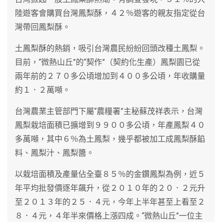
陸遊客會購買台灣鳳梨酥，４２％遊客的親友指定從台
灣帶回鳳梨酥。
土鳳梨酥的熱銷，吸引台灣農民紛紛回頭改種土鳳梨。
目前，“微熱山丘”的“契作”（契約化生產）鳳梨園已從
兩年前的２７０多公頃增加到４００多公頃，年收購量
約１．２萬噸。
台灣農業主管部門下屬“農糧署”主秘蘇茂祥表示，台灣
鳳梨栽培面積已擴增到９９００多公頃，年產鳳梨４０
多萬噸，其中６％為土鳳梨，幾乎都被加工成鳳梨酥餡
料、鳳梨汁、鳳梨醬。
以栽培面積及產量佔全臺８５％的金鑽鳳梨為例，近５
年平均批發價逐年飆升，從２０１０年的２０．２元升
至２０１３年的２５．４元，今年上半年甚至上看至２
８．４元，４年半來價格上漲四成。“微熱山丘”一位主