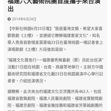
福建六大藝術院團首度攜手來台演
出
2014年6月24日
【中新社桃園6月23日電】“我是臺灣女婿，希望大家喜
歡歌劇《土樓》，並通過它瞭解福建客家文化”，知名
華人男高音歌唱家莫華倫23日在臺灣桃園一場記者會上
演唱歌劇《土樓》片段後如是說。
“福建文化寶島行——福建優秀舞臺劇（節）目赴台巡演”
活動21日起在桃園、台南、高雄等地舉行。主辦方中國
藝術研究院和福建省文化廳23日在桃園展演中心舉行記
者會，介紹巡演情況。
據瞭解，此次來台的福建文化交流團共有462人，包括
福建省歌舞劇院、福建人民藝術劇院、福建省實驗閩劇
院、福建京劇院、福建省雜技團和福建省芳華越劇團的