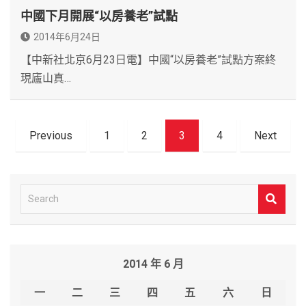
中國下月開展“以房養老”試點
2014年6月24日
【中新社北京6月23日電】中國“以房養老”試點方案終
現廬山真…
文
Previous
1
2
3
4
Next
章
導
覽
S
e
a
r
2014 年 6 月
c
h
一
二
三
四
五
六
日