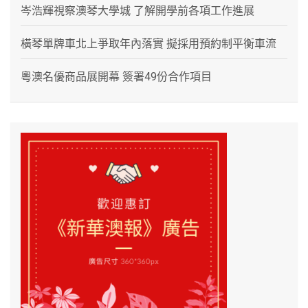
岑浩輝視察澳琴大學城 了解開學前各項工作進展
橫琴單牌車北上爭取年內落實 擬採用預約制平衡車流
粵澳名優商品展開幕 簽署49份合作項目