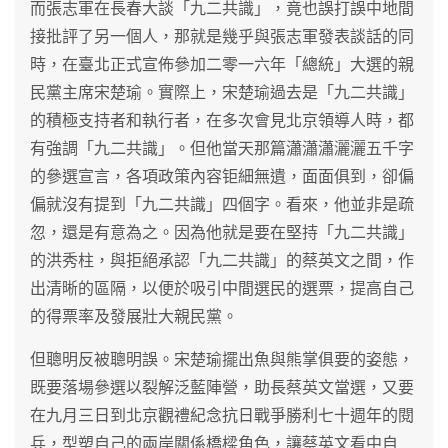
而張志軍在長春大談「九二共識」，竟也誤打誤中地間
接批評了另一個人，那就是幾乎與張志軍發表談話的同
時，在臺北正式宣佈參加二零一六年「總統」大選的親
民黨主席宋楚瑜。實際上，宋楚瑜過去是「九二共識」
的積極支持者和執行者，在多次會見北京領導人時，都
有強調「九二共識」。但他當天那篇瀟瀟瀟灑灑五千字
的參選宣言，各項政策內容钜細無遺，面面俱到，卻偏
偏就沒有提到「九二共識」四個字。看來，他並非是疏
忽，還是有意為之。因為他就是要在堅持「九二共識」
的洪秀柱，與拒絕承認「九二共識」的蔡英文之間，作
出清晰的區隔，以便於吸引中間選民的選票，提高自己
的得票率及發展壯大親民黨。
但聰明反被聰明誤。宋楚瑜擺出魚與熊掌俱要的姿態，
既要落場參選以裂解泛藍陣營，助長蔡英文當選，又要
在九月三日到北京觀禮紀念抗日戰爭勝利七十週年的閱
兵，型塑自己的兩岸關係橋樑角色，讓蔡英文看中自