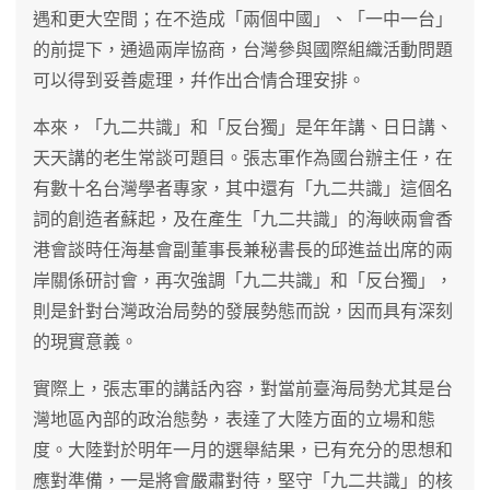
遇和更大空間；在不造成「兩個中國」、「一中一台」
的前提下，通過兩岸協商，台灣參與國際組織活動問題
可以得到妥善處理，幷作出合情合理安排。
本來，「九二共識」和「反台獨」是年年講、日日講、
天天講的老生常談可題目。張志軍作為國台辦主任，在
有數十名台灣學者專家，其中還有「九二共識」這個名
詞的創造者蘇起，及在產生「九二共識」的海峽兩會香
港會談時任海基會副董事長兼秘書長的邱進益出席的兩
岸關係研討會，再次強調「九二共識」和「反台獨」，
則是針對台灣政治局勢的發展勢態而說，因而具有深刻
的現實意義。
實際上，張志軍的講話內容，對當前臺海局勢尤其是台
灣地區內部的政治態勢，表達了大陸方面的立場和態
度。大陸對於明年一月的選舉結果，已有充分的思想和
應對準備，一是將會嚴肅對待，堅守「九二共識」的核