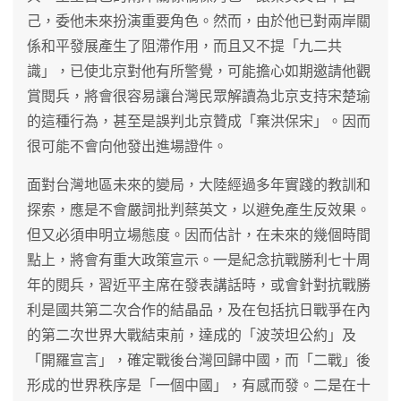
己，委他未來扮演重要角色。然而，由於他已對兩岸關
係和平發展產生了阻滯作用，而且又不提「九二共
識」，已使北京對他有所警覺，可能擔心如期邀請他觀
賞閱兵，將會很容易讓台灣民眾解讀為北京支持宋楚瑜
的這種行為，甚至是誤判北京贊成「棄洪保宋」。因而
很可能不會向他發出進場證件。
面對台灣地區未來的變局，大陸經過多年實踐的教訓和
探索，應是不會嚴詞批判蔡英文，以避免產生反效果。
但又必須申明立場態度。因而估計，在未來的幾個時間
點上，將會有重大政策宣示。一是紀念抗戰勝利七十周
年的閱兵，習近平主席在發表講話時，或會針對抗戰勝
利是國共第二次合作的結晶品，及在包括抗日戰爭在內
的第二次世界大戰結束前，達成的「波茨坦公約」及
「開羅宣言」，確定戰後台灣回歸中國，而「二戰」後
形成的世界秩序是「一個中國」，有感而發。二是在十