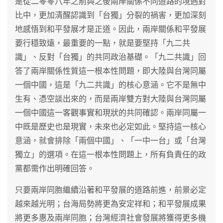
是從二零零八年之前與之後兩岸關係不同道路的境遇對
比中，更加清醒認識到「台獨」分裂的禍害，更加深刻
地感悟到和平發展才是正道。因此，兩岸關係和平發展
要行穩致遠，最重要的一點，就是要堅持「九二共
識」、反對「台獨」的共同政治基礎。「九二共識」回
答了兩岸關係性質這一根本性問題，即大陸與台灣同屬
一個中國，這是「九二共識」的核心意涵。它不是無中
生有、憑空談出來的，而是兩岸雙方對大陸與台灣同屬
一個中國這一客觀事實和現狀的共同確認。兩岸同屬一
中既是歷史也是現實，未來也必定如此。堅持這一核心
意涵，就會排除「兩個中國」、「一中一台」或「台灣
獨立」的選項。在這一根本性問題上，所有負責任的政
黨都需作出明確回答。
只要兩岸同胞繼續沿著和平發展的道路前進，前景必定
越來越光明；台海局勢將更為安定祥和；和平發展成果
將更多惠及兩岸同胞；台灣經濟社會發展將獲得更多機