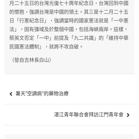
月二十五日的台灣光復七十周年紀念日，台灣回到中國
的懷抱，強調台灣是中國的領土。其三是十二月二十五
日「行憲紀念日」，強調當時的國家憲法就是「一中憲
法」，固有彊域及於整個中國，包括海峽兩岸。這樣，
蔡英文否定「一中」前提及「九二共識」的「維持中華
民國憲法體制」，就將不攻自破。
（發自吉林長白山）
文
暑天“空調病”的藥物治療
章
導
湛江青年聯合會拜訪江門青年會
覽