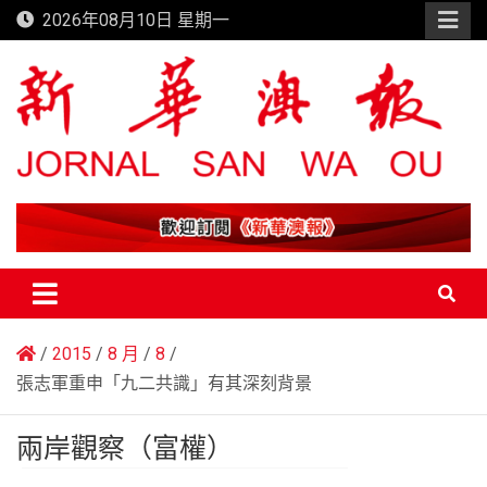
Skip
2026年08月10日 星期一
to
content
新華澳報
2015
8 月
8
張志軍重申「九二共識」有其深刻背景
兩岸觀察（富權）