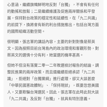
心意涵，繼續旗幟鮮明地反對「台獨」，不會有有任何
的動搖和放鬆；二是繼續維護及促進兩岸關係和平發
展，保持對台政策的穩定性和延續性，在「九二共識」
的前提下，換將會有新的利台措施推出，包括台灣方面
的國際組織活動空間。
很明顯，張志軍的講話內容，主要的針對對像是蔡英
文。因為按照目前台灣島內的政治環境和客觀形勢，對
蔡英文的選情十分有利，她當選的機率甚高。
但她不但沒有落實二零一二年敗選檢討報告的結論，調
整民進黨的兩岸政策，而且還繼續拒絕承認「九二共
識」，拒絕對「台獨黨綱」進行處理，卻又大談甚麼
「中華民國憲政體制」、「保持現狀」，既要忽悠美國
人，又要欺騙台灣選民。因此，張志軍在此時此刻大談
「九二共識」及反對「台獨」，就具有特別意義。