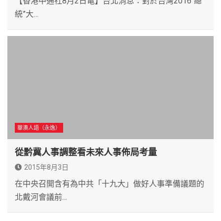
【香港中通社8月2日電】台北消息：對於台灣2016“總
統”大…
華澳人語（永逸）
從黔冀人事調整看未來人事佈局考量
2015年8月3日
在中央召開含有為中共「十九大」做好人事準備議題的
北戴河會議前…