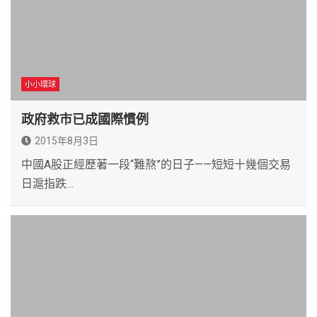
小小環球
政府救市已成國際慣例
2015年8月3日
中國A股正經歷著一段“難熬”的日子——短短十幾個交易
日滬指跌…