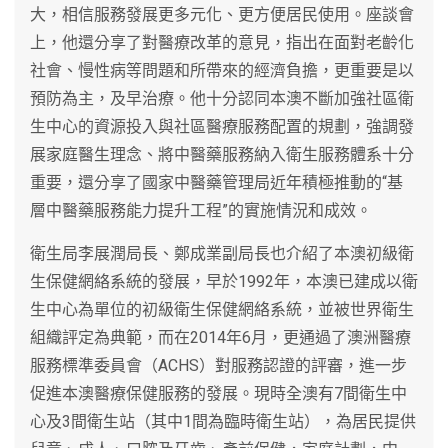
大，相信服務發展更多元化、更方便居民使用。座談會
上，他還分享了對醫療改革的意見，指出在面對老齡化
社會、慢性病等問題和所帶來的經濟負擔，更重要是以
預防為主，及早治療。他十分認同本澳不斷加強社區衛
生中心的資源投入與社區醫療服務配置的規劃，強調發
展家庭醫生理念、將中醫藥服務納入衛生服務體系十分
重要，還分享了國家中醫藥管理局近年積極推動的“基
層中醫藥服務能力提升工程”的實施情況和成效。
衛生局李展潤局長、鄭成業副局長也介紹了本澳初級衛
生保健網絡系統的發展，早於1992年，本澳已建成以衛
生中心為單位的初級衛生保健網絡系統，並被世界衛生
組織評定為典範，而在2014年6月，更通過了澳洲醫療
服務標準委員會（ACHS）對服務認證的評審，進一步
促進本澳醫療保健服務的發展。現時全澳有7間衛生中
心及3間衛生站（其中1間為臨時衛生站），為居民提供