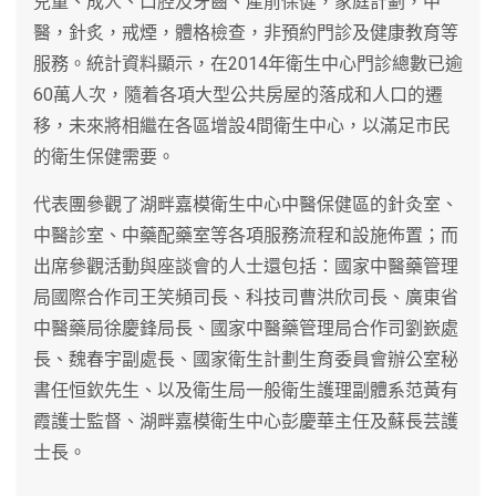
兒童、成人、口腔及牙齒、產前保健，家庭計劃，中
醫，針炙，戒煙，體格檢查，非預約門診及健康教育等
服務。統計資料顯示，在2014年衛生中心門診總數已逾
60萬人次，隨着各項大型公共房屋的落成和人口的遷
移，未來將相繼在各區增設4間衛生中心，以滿足市民
的衛生保健需要。
代表團參觀了湖畔嘉模衛生中心中醫保健區的針灸室、
中醫診室、中藥配藥室等各項服務流程和設施佈置；而
出席參觀活動與座談會的人士還包括：國家中醫藥管理
局國際合作司王笑頻司長、科技司曹洪欣司長、廣東省
中醫藥局徐慶鋒局長、國家中醫藥管理局合作司劉嶔處
長、魏春宇副處長、國家衛生計劃生育委員會辦公室秘
書任恒欽先生、以及衛生局一般衛生護理副體系范黃有
霞護士監督、湖畔嘉模衛生中心彭慶華主任及蘇長芸護
士長。