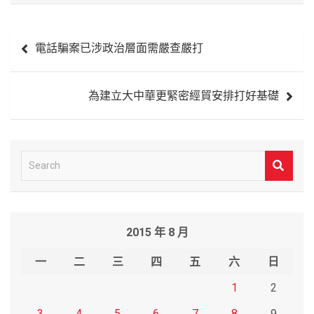
文
電話騙案已涉政治層面需嚴查嚴打
章
導
為建立大中華更緊密經貿安排打好基礎
覽
S
e
a
r
2015 年 8 月
c
h
一
二
三
四
五
六
日
1
2
3
4
5
6
7
8
9