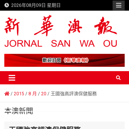
Skip
2026年08月09日 星期日
to
content
新華澳報
2015
8 月
20
王國強高評澳保健服務
本澳新聞