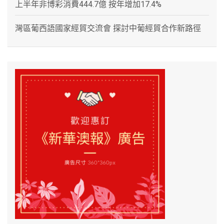
上半年非博彩消費444.7億 按年增加17.4%
灣區葡西語國家經貿交流會 探討中葡經貿合作新路徑