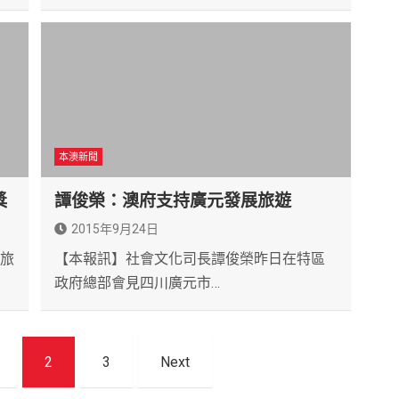
本澳新聞
獎
譚俊榮：澳府支持廣元發展旅遊
2015年9月24日
門旅
【本報訊】社會文化司長譚俊榮昨日在特區
政府總部會見四川廣元市…
2
3
Next