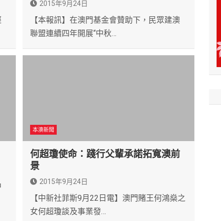
2015年9月24日
經
【本報訊】在澳門基金會贊助下，民眾建澳
聯盟連續四年開展“中秋…
本澳新聞
何超瓊使命：踐行父輩承諾拓寬澳前
景
2015年9月24日
中
【中新社菲斯9月22日電】澳門賭王何鴻燊之
女何超瓊談及事業發…