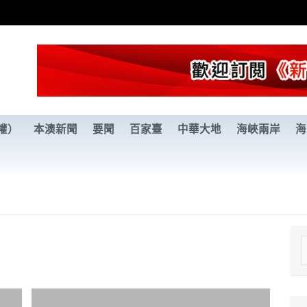
權）
本澳新聞
要聞
百家臺
中華大地
海峽兩岸
海
e
a
r