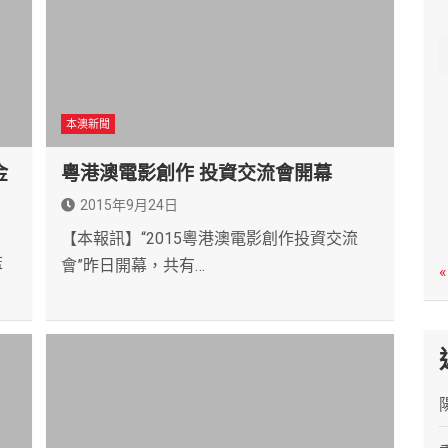
c
h
本澳新聞
金
粵港澳電影創作 投資交流會開幕
2015年9月24日
【本報訊】“2015粵港澳電影創作投資交流
監
會”昨日開幕，共有…
«