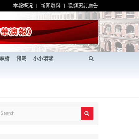
本報概況
新聞爆料
歡迎惠訂廣告
峽橋
特載
小小環球
S