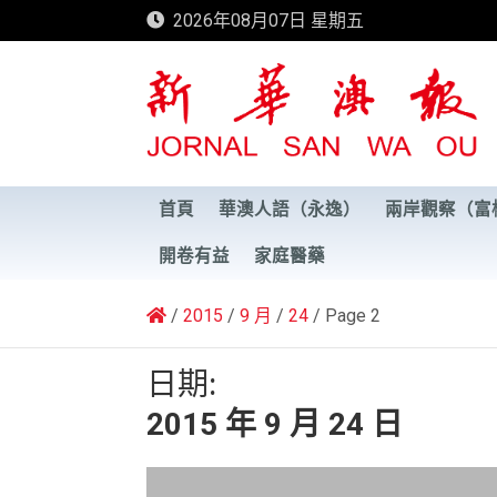
Skip
2026年08月07日 星期五
to
content
新華澳報
首頁
華澳人語（永逸）
兩岸觀察（富
開卷有益
家庭醫藥
2015
9 月
24
Page 2
日期:
2015 年 9 月 24 日