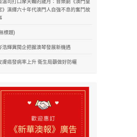
重溫司打口摩天輪的歲月：音樂劇《澳門皇
宮》演繹六十年代澳門人自強不息的奮鬥故
事
(無標題)
岑浩輝冀閩企把握澳琴發展新機遇
皮膚癌發病率上升 衛生局籲做好防曬