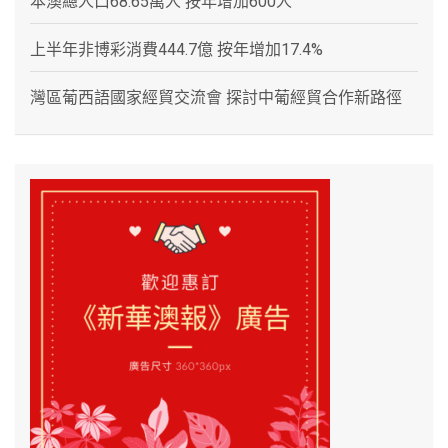
本澳總人口68.65萬人 按年增加600人
上半年非博彩消費444.7億 按年增加17.4%
灣區葡西語國家經貿交流會 探討中葡經貿合作新路徑