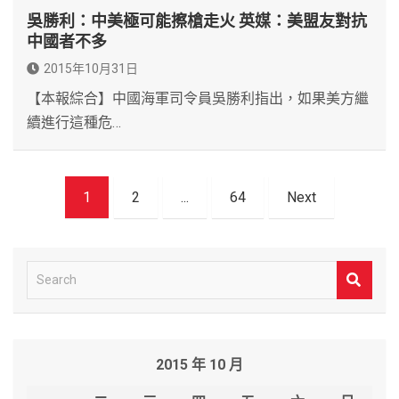
吳勝利：中美極可能擦槍走火 英媒：美盟友對抗
中國者不多
2015年10月31日
【本報綜合】中國海軍司令員吳勝利指出，如果美方繼
續進行這種危…
文
1
2
...
64
Next
章
導
覽
S
e
a
r
2015 年 10 月
c
h