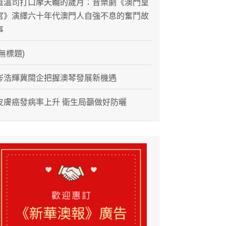
重溫司打口摩天輪的歲月：音樂劇《澳門皇
宮》演繹六十年代澳門人自強不息的奮鬥故
事
(無標題)
岑浩輝冀閩企把握澳琴發展新機遇
皮膚癌發病率上升 衛生局籲做好防曬