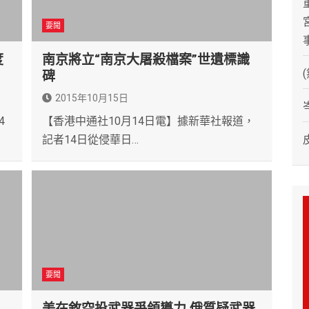
要聞
度
南京將立“南京大屠殺檔案”世遺標識
碑
2015年10月15日
4
【香港中通社10月14日電】據新華社報道，
記者14日從侵華日…
要聞
美在敘空投武器爭領導力 俄質疑武器