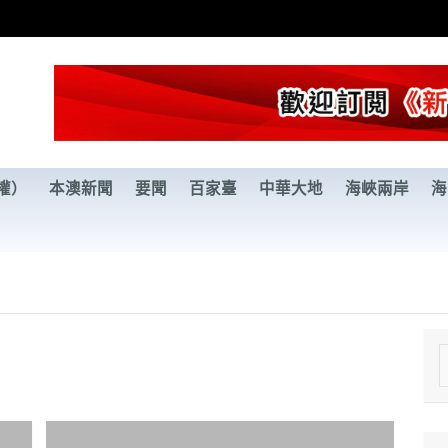
權）
本澳新聞
要聞
百家臺
中華大地
海峽兩岸
海
e
a
r