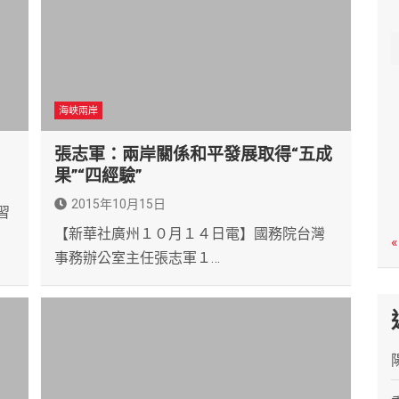
c
h
海峽兩岸
張志軍：兩岸關係和平發展取得“五成
果”“四經驗”
2015年10月15日
習
【新華社廣州１０月１４日電】國務院台灣
«
事務辦公室主任張志軍１…