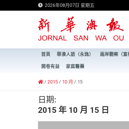
Skip
2026年08月07日 星期五
to
content
新華澳報
首頁
華澳人語（永逸）
兩岸觀察（富
開卷有益
家庭醫藥
2015
10 月
15
日期:
2015 年 10 月 15 日