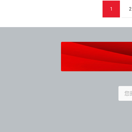
文
1
2
章
導
覽