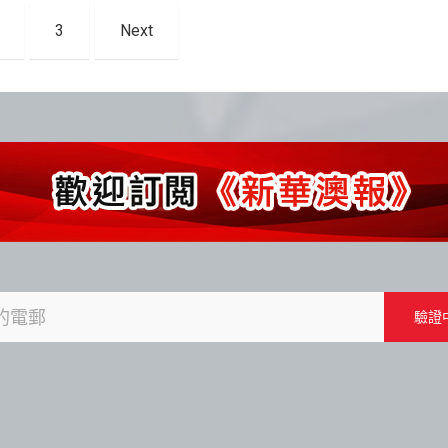
3
Next