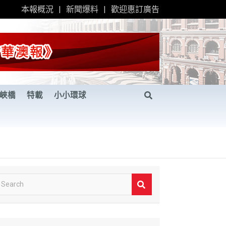
本報概況
新聞爆料
歡迎惠訂廣告
峽橋
特載
小小環球
S