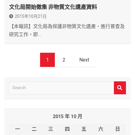
文化局開始徵集 非物質文化遺產資料
2015年10月21日
【本報訊】文化局為保護非物質文化遺產，進行普查及
研究工作，即…
文
1
2
Next
章
導
覽
S
e
a
r
2015 年 10 月
c
h
一
二
三
四
五
六
日