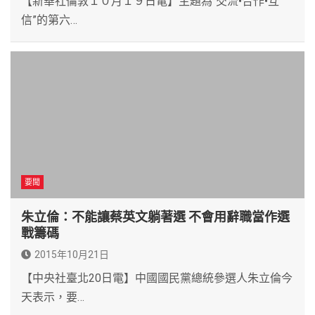
【新華社倫敦１０月１９日電】主題為“交流•合作•互
信”的第六…
要聞
朱立倫：不能讓蔡英文躺著選 不會用辭職當作選
戰籌碼
2015年10月21日
【中央社臺北20日電】中國國民黨總統參選人朱立倫今
天表示，要…