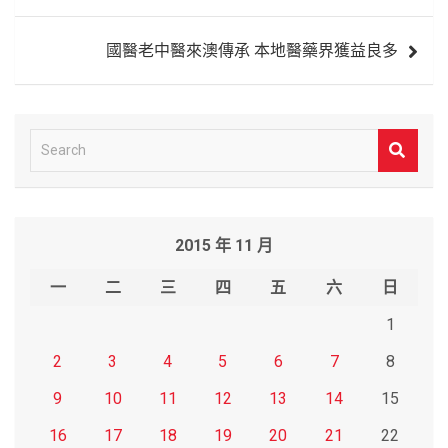
導
國醫老中醫來澳傳承 本地醫藥界獲益良多
覽
S
e
a
r
2015 年 11 月
c
h
一
二
三
四
五
六
日
1
2
3
4
5
6
7
8
9
10
11
12
13
14
15
16
17
18
19
20
21
22