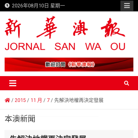
Skip
2026年08月10日 星期一
to
content
新華澳報
2015
11 月
7
先解決地權再決定發展
本澳新聞