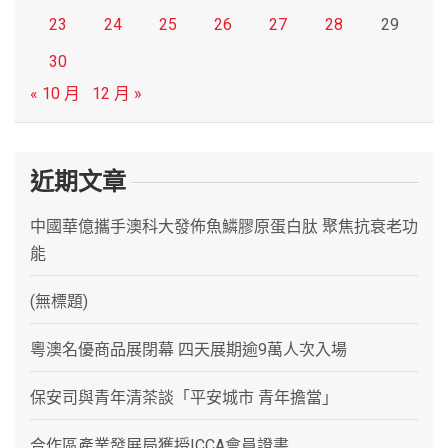
23
24
25
26
27
28
29
30
« 10 月
12 月 »
近期文章
中國華億攜手澳科大發佈魚鱗膠原蛋白肽 聚焦抗衰老功
能
(無標題)
粵澳名優商品展閉幕 四天展期逾9萬人次入場
保安司與青年清茶談「平安城市 青年擔當」
合作區產業發展局獲授ICCA會員證書