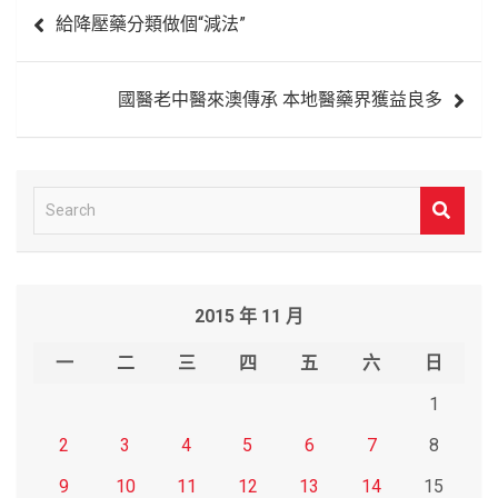
文
給降壓藥分類做個“減法”
章
導
國醫老中醫來澳傳承 本地醫藥界獲益良多
覽
S
e
a
r
2015 年 11 月
c
h
一
二
三
四
五
六
日
1
2
3
4
5
6
7
8
9
10
11
12
13
14
15