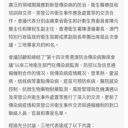
廣泛的領域開展應對新發傳染病的防治、衛生醫療技術
培訓與交流、突發公共衛生事件應急處置等的交流合
作。會議代表分別由廣東省衛生和計劃生育委員會陳元
勝主任和陳祝生副主任、香港衛生署陳漢儀署長、澳門
特別行政區政府衛生局鄭成業副局長率團出席是此次會
議，三地專家共約80名。
會議回顧和總結了“第十四次粤港澳防治傳染病聯席會
議”以來三地衛生部門在傳染病監測、防控以及信息通
報機制合作的情况，就傳染病疫情概况、登革熱、愛滋
病、结核病等重點傳染病、疫苗可预防疾病、醫院感染
控制、抗微生物藥物耐藥監测、風險管理與危機溝通以
及突發公共衛生事件處置等進行了深入的交流，更新了
傳染病疫情和突發公共衛生事件交流與通報機制的對口
聯絡人員、官員和專家名單。
經過充分討論，三地代表達成了以下共識：