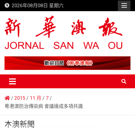
Skip
2026年08月08日 星期六
to
content
新華澳報
2015
11 月
7
粵港澳防治傳染病 會議達成多項共識
本澳新聞