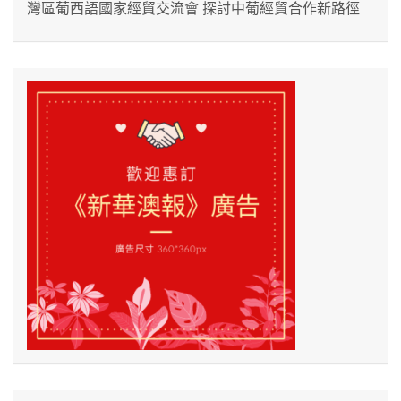
灣區葡西語國家經貿交流會 探討中葡經貿合作新路徑