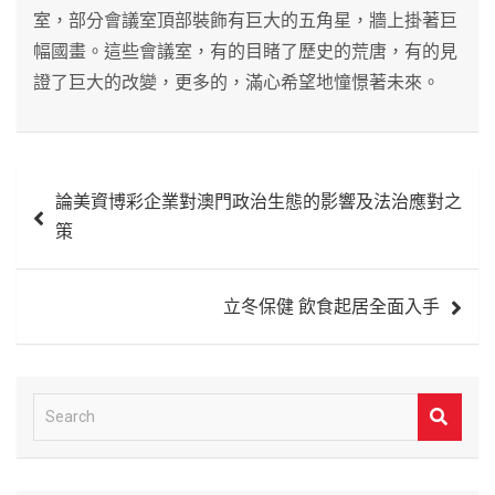
室，部分會議室頂部裝飾有巨大的五角星，牆上掛著巨
幅國畫。這些會議室，有的目睹了歷史的荒唐，有的見
證了巨大的改變，更多的，滿心希望地憧憬著未來。
文
論美資博彩企業對澳門政治生態的影響及法治應對之
章
策
導
覽
立冬保健 飲食起居全面入手
S
e
a