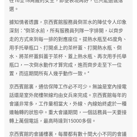
在16至18周歲的女生，即便表現再好，也只能遺憾落
選。
據知情者透露，京西賓館服務員倒茶水的陣仗令人印象
深刻：“倒茶水前，所有服務員列隊一字排開，以齊步
走的方式來到每一排的對應座位。提熱水瓶至45度角、
用手托舉瓶口、打開桌上的茶杯蓋、打開熱水瓶、倒
水、將茶杯蓋斜蓋于茶杯、蓋上熱水瓶、再次用手托舉
瓶口，一次倒水動作才算完成，進而齊步走至下一位
置，而這期間所有人幾乎動作一致。”
京西賓館裏，通信保障工作必不可少。無論是室內接電
話還是室外爬樓架線均由女兵來完成。京西賓館每年的
會議非常多，工作量相當大，外線、內線始終處於一種
連軸轉的狀態中。重大會議期間，一個話務員一天要接
轉上萬個電話，最高時達到15000多個。
京西賓館的會議樓裏，每層都有數十間大小不同的會議