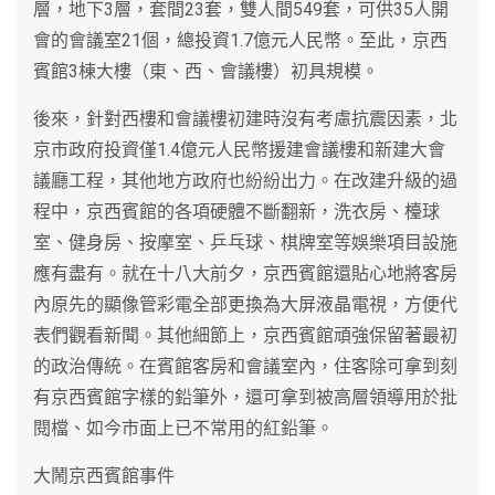
層，地下3層，套間23套，雙人間549套，可供35人開
會的會議室21個，總投資1.7億元人民幣。至此，京西
賓館3棟大樓（東、西、會議樓）初具規模。
後來，針對西樓和會議樓初建時沒有考慮抗震因素，北
京市政府投資僅1.4億元人民幣援建會議樓和新建大會
議廳工程，其他地方政府也紛紛出力。在改建升級的過
程中，京西賓館的各項硬體不斷翻新，洗衣房、檯球
室、健身房、按摩室、乒乓球、棋牌室等娛樂項目設施
應有盡有。就在十八大前夕，京西賓館還貼心地將客房
內原先的顯像管彩電全部更換為大屏液晶電視，方便代
表們觀看新聞。其他細節上，京西賓館頑強保留著最初
的政治傳統。在賓館客房和會議室內，住客除可拿到刻
有京西賓館字樣的鉛筆外，還可拿到被高層領導用於批
閱檔、如今市面上已不常用的紅鉛筆。
大鬧京西賓館事件