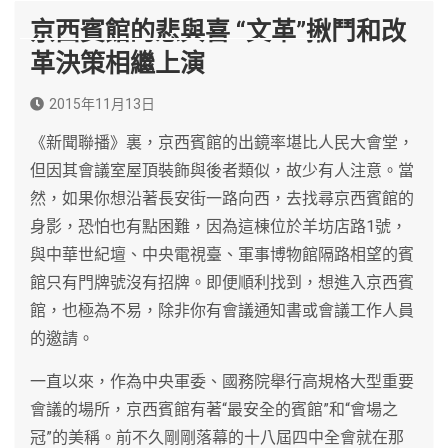
京西賓館的悲與喜 “文革”揪鬥和改
革決策相繼上演
2015年11月13日
《新聞聯播》裏，京西賓館的出鏡率堪比人民大會堂，
但因其會議室屋頂裝飾與後者類似，故少有人注意。當
然，如果你想沿著長安街一路向西，去找尋京西賓館的
身影，恐怕也有點困難，因為這棟位於羊坊店路1號，
與中華世紀壇、中央電視臺、軍事博物館隔路相望的賓
館只有門牌號沒有招牌。即便順利找到，想進入京西賓
館，也極為不易，除非你有會議通知書或會議工作人員
的邀請。
一直以來，作為中央軍委、國務院舉行高規格大型重要
會議的場所，京西賓館有著“最安全的賓館”和“會場之
冠”的美稱。前不久剛剛落幕的十八屆四中全會就在那