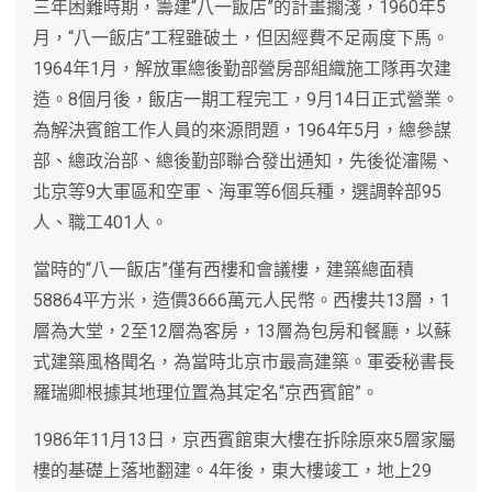
三年困難時期，籌建“八一飯店”的計畫擱淺，1960年5
月，“八一飯店”工程雖破土，但因經費不足兩度下馬。
1964年1月，解放軍總後勤部營房部組織施工隊再次建
造。8個月後，飯店一期工程完工，9月14日正式營業。
為解決賓館工作人員的來源問題，1964年5月，總參謀
部、總政治部、總後勤部聯合發出通知，先後從瀋陽、
北京等9大軍區和空軍、海軍等6個兵種，選調幹部95
人、職工401人。
當時的“八一飯店”僅有西樓和會議樓，建築總面積
58864平方米，造價3666萬元人民幣。西樓共13層，1
層為大堂，2至12層為客房，13層為包房和餐廳，以蘇
式建築風格聞名，為當時北京市最高建築。軍委秘書長
羅瑞卿根據其地理位置為其定名“京西賓館”。
1986年11月13日，京西賓館東大樓在拆除原來5層家屬
樓的基礎上落地翻建。4年後，東大樓竣工，地上29