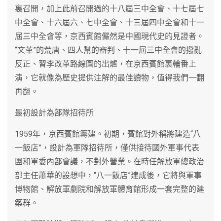
裏召開，加上此前召開過的十八屆三中全會、十七屆七
中全會、十六屆六、七中全會、十三屆四中全會和十一
屆三中全會等，京西賓館儼然是中國現代史的見證者。
“文革”的荒唐、四人幫的審判、十一屆三中全會的撥亂
反正、習李改革路線圖的出爐，在京西賓館裏輪番上
演，它就像為歷史提供注解的最佳讀物，值得我們一翻
再翻。
最初設計為部隊招待所
1959年，京西賓館籌建。初期，賓館對外稱將建造“八
一飯店”，設計為軍隊招待所，僅供接待國外軍事代表
團和軍委內部會議，不對外營業。在時任解放軍總政治
部主任蕭華的設想中，“八一飯店”建成後，它將與軍事
博物館、解放軍劇院和解放軍體育館形成一套完整的建
築群。