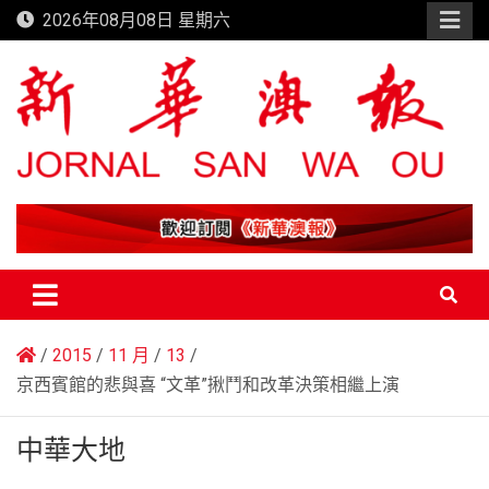
Skip
2026年08月08日 星期六
to
content
新華澳報
2015
11 月
13
京西賓館的悲與喜 “文革”揪鬥和改革決策相繼上演
中華大地