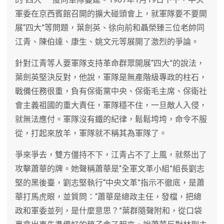
軍委在京西賓館召開的擴大碰頭會上，就軍隊要不要開
展“四大”等問題，葉劍英、徐向前和聶榮臻三位老帥同
江青、陳伯達、康生、姚文元等展開了激烈的爭論。
針對江青等人要軍隊支持革命群眾開展“四大”的說法，
葉劍英堅決反對，他說，軍隊是無產階級專政的柱石，
戰備任務很重，負有保衛黨中央、保衛毛主席、保衛社
會主義祖國的重大責任，軍隊穩不住，一旦敵人入侵，
就無法應付。軍隊沒有鐵的紀律，鬆鬆垮垮，命令不服
從，打起來放羊，軍隊就不稱其為軍隊了。
爭來爭去，雙方僵持不下，江青占不了上風，就祭出了
攻擊蕭華的牌。她聲稱蕭華是“全軍文革小組”組長劉志
堅的黑後臺，劉志堅執行“中央文革”指示不徹底，是蕭
華打馬虎眼，並質問：“蕭華是總政主任，發檔，把總
政和軍委並列，是什麼意思？”葉群隨聲附和，從口袋