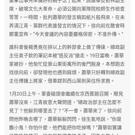
裏拿出事先準備好的稿子念了起來，說蕭華反對林副主
席，破壞文化大革命，必須公開向軍隊院校師生作檢查
等等。一時間，批判蕭華的發言稿如紙片般飛來，在未
弄清江青、葉群代表誰發言的情況下，徐向前在散會時
鄭重宣佈，“今天會議的內容要嚴格保密，不准外傳。”
誰料會後楊勇竟在排以上的幹部會上做了傳達，總政副
主任袁子欽的筆記本被“造反派”搶走。19日當晚，蕭華
家被抄，他匆忙從景山東街寓所的後門脫身，本想跑去
找徐向前，卻發現他也遇到麻煩，蕭華只好轉到總政副
主任傅鐘上將家，借車趕到西山葉劍英住所求救。
1月20日上午，軍委碰頭會繼續在京西賓館召開，眼見
蕭華沒來，江青故意大聲問道，“總政治部主任怎麼不
見了？他躲到哪里去了？”不一會，蕭華來了，徐向前
問他昨晚去哪了，蕭華躲躲閃閃，徐生氣地說，“你是
膽小鬼！你怕什麼，他們能把你吃掉嗎？”蕭華如實講