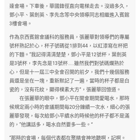
達會場。下車後，華國鋒徑直向電梯走去。沒過多久，
鄧小平、葉劍英、李先念等中央領導同志相繼進入賓館
3樓會場。
作為京西賓館會議科的服務員，張麗華對領導們的專屬
號杯熟記於心，杯子號碼從1排到44，以紅漆寫在杯把
的下麵。“我記得清清楚楚，鄧小平是12號杯，葉劍英
是3號杯，李先念是13號杯……雖然我們對號碼爛熟於
心，但是十一屆三中全會召開的前夕，我們十幾個服務
員還是坐在一塊，重新默記了一遍，當時的杯子都是白
瓷的，沒有花紋，顯得樸素大方”，張麗華回憶道。
在張麗華的眼中，鄧小平在開會期間愛喝水，那時
候規定兩小時的會議期間每20分鐘續一次水，細心的張
麗華發現，每次給鄧小平續水的時候他的杯子都不是滿
的，“他講話多，喝水自然要多一些。”
“那時的會場，每個代表都在聚精會神地聽啊，記啊。