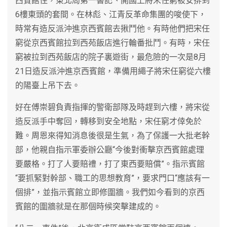
西賓館住，東北局第一書記、開國上將宋任窮被安排到
6樓東頭的套間。在林彪、江青反革命集團的唆使下，
時常有造反派沖進京西賓館去揪鬥他。有時他們把宋任
窮從京西賓館拉到西苑飯店進行輪番批鬥。有時，宋任
窮被拉到西苑飯店的院子裏遊街，最危險的一次是8月
21日造反派沖進京西賓館，準備用繩子將宋任窮從六樓
的陽臺上吊下去。
好在傅崇碧負責指揮的警衛部隊及時趕到六樓，將宋從
造反派手中奪回，轉移到安全地點，宋任窮才倖免於
難。周恩來得知消息後很是生氣，為了保護一大批老幹
部，他親自指示軍委辦公廳“今後對衝擊京西賓館處理
要嚴格。打了人要賠禮，打了東西要賠償”。指示賓館
“要抓緊對幹部、職工的思想教育”，要求門口“應該有一
個排”，並指示賓館立即修圍牆。我們如今看到的京西
賓館的圍牆就是在那個時候突擊建成的。