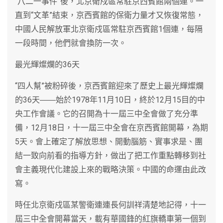
“八二一事件”後，北京衛戍區常駐京西賓館兩個連。一
直到“文革”結束，京西賓館的保衛力量才又恢復常態，
中國人民解放軍北京衛戍區常駐京西賓館1個連，每隔
一段時間，他們就會換防一次。
最光輝燦爛的36天
“四人幫”被粉碎後，京西賓館迎來了歷史上最光輝燦爛
的36天――始於1978年11月10日，終於12月15目的中
央工作會議。它的召開為十一屆三中全會做了充分準
備，12月18日，十一屆三中全會在京西賓館開幕，為期
5天。會上確定了解放思想、開動腦筋、實事求是、團
結一致向前看的指導方針，做出了把工作重點轉移到社
會主義現代化建設上來的戰略決策。中國的命運由此改
寫。
時任北京衛戍區某警衛連連長何訓祥清楚地記得，十一
屆三中全會開幕當天，載有華國鋒的紅旗轎車第一個到