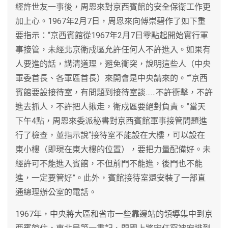
經許世友一事後，周恩來對京西賓館的安全保衛工作更
加上心。1967年2月7日，周恩來向傅崇碧作了如下重
要指示：“京西賓館從1967年2月7日零點起開始實行軍
事接管，未經北京衛戍區允許任何人不許進入。如果有
人要進的話，講清道理，避免衝突，說明這些人（中央
軍委首長、各軍區首長）來開會是中央請來的。”“京西
賓館要設接待室，有問題到接待室談……不許衝擊，不許
進去抓人，不許把人揪走，衛戍區要絕對負責。”當天
下午4點，周恩來委派秘書對京西賓館軍事接管問題進
行了檢查，並指示說“接待室不能設在大樓，可以設在
東小樓（即現在東大樓的位置），要把力量配備好。未
經許可不能進入賓館，不但前門不能進，後門也不能
進，一定要管好”。此外，賓館接待室還安裝了一部直
通總理辦公室的電話。
1967年，中央將大區和省市一些靠邊站的領導集中到京