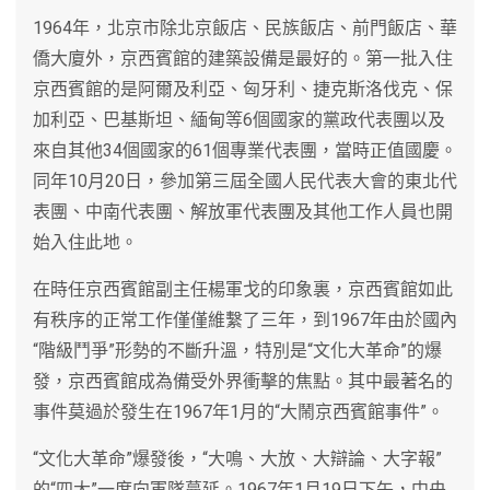
1964年，北京市除北京飯店、民族飯店、前門飯店、華
僑大廈外，京西賓館的建築設備是最好的。第一批入住
京西賓館的是阿爾及利亞、匈牙利、捷克斯洛伐克、保
加利亞、巴基斯坦、緬甸等6個國家的黨政代表團以及
來自其他34個國家的61個專業代表團，當時正值國慶。
同年10月20日，參加第三屆全國人民代表大會的東北代
表團、中南代表團、解放軍代表團及其他工作人員也開
始入住此地。
在時任京西賓館副主任楊軍戈的印象裏，京西賓館如此
有秩序的正常工作僅僅維繫了三年，到1967年由於國內
“階級鬥爭”形勢的不斷升溫，特別是“文化大革命”的爆
發，京西賓館成為備受外界衝擊的焦點。其中最著名的
事件莫過於發生在1967年1月的“大鬧京西賓館事件”。
“文化大革命”爆發後，“大鳴、大放、大辯論、大字報”
的“四大”一度向軍隊蔓延。1967年1月19日下午，中央