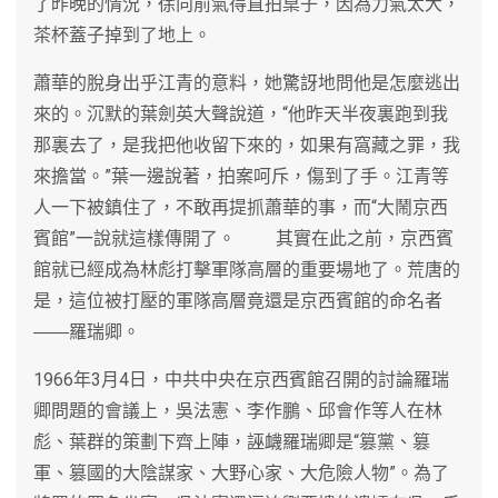
了昨晚的情況，徐向前氣得直拍桌子，因為力氣太大，
茶杯蓋子掉到了地上。
蕭華的脫身出乎江青的意料，她驚訝地問他是怎麼逃出
來的。沉默的葉劍英大聲說道，“他昨天半夜裏跑到我
那裏去了，是我把他收留下來的，如果有窩藏之罪，我
來擔當。”葉一邊說著，拍案呵斥，傷到了手。江青等
人一下被鎮住了，不敢再提抓蕭華的事，而“大鬧京西
賓館”一說就這樣傳開了。 其實在此之前，京西賓
館就已經成為林彪打擊軍隊高層的重要場地了。荒唐的
是，這位被打壓的軍隊高層竟還是京西賓館的命名者
――羅瑞卿。
1966年3月4日，中共中央在京西賓館召開的討論羅瑞
卿問題的會議上，吳法憲、李作鵬、邱會作等人在林
彪、葉群的策劃下齊上陣，誣衊羅瑞卿是“篡黨、篡
軍、篡國的大陰謀家、大野心家、大危險人物”。為了