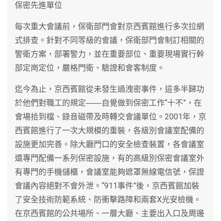
保密先進單位
每次重大會議前，保衛部門會對京西賓館進行多次拉網
式排查。針對不同等級的會議，保衛部門會制訂相關的
警衛方案，部署警力，並在重要部位、重要現場實行幹
部定崗定位，嚴格門衛、驗證和會客制度。
迄今為止，京西賓館從未發生過洩密事件，這多半歸功
於他們對職工的規定――自覺做到保密工作“十不”，在
會場拾到檔、錄音磁帶及時轉交會議單位。2001年，京
西賓館進行了一次大規模的重裝，各級別會議室配備的
設施更加完善。除大廳門口的安全檢查裝置，各會議室
還專門配備一系列保密設施，有的高級別保密會議室外
有專門的手機儲櫃，會議室能夠遮罩無線電信號，保證
會議內容絕對不會外泄。“911事件”後，京西賓館加裝
了安全技術防範系統、防衝擊路障和兩套X光安檢機。
在京西賓館的公共場所、一層大廳、主要出入口及周邊