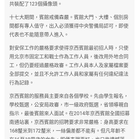
共裝配了123個攝像頭。
十七大期間，賓館戒備森嚴。賓館大門、大樓、個別房
間都有專人值守，出入必須獲得中央警備局認可，即使
代表也不能隨意帶人進入。
對安保工作的嚴格要求使得京西賓館最初招人時，只使
用北京市固定工和戰士作為工作人員，後改用外地合同
工，但仍要經過嚴格政審。工作人員本人及家屬檔案要
全部提交，並且不允許工作人員和家屬有任何違紀違法
行為記錄。
京西賓館的服務員主要來自各個學校。先由學生報名，
學校甄選，公安局政審，市一級政府甄選，省領導親自
指示，最後賓館來人面試。在2014年京西賓館全國招募
南通站裏，京西賓館的招聘要求非常嚴格：身高要求在
168釐米到172釐米，一絲偏差都不能有。但凡年齡不