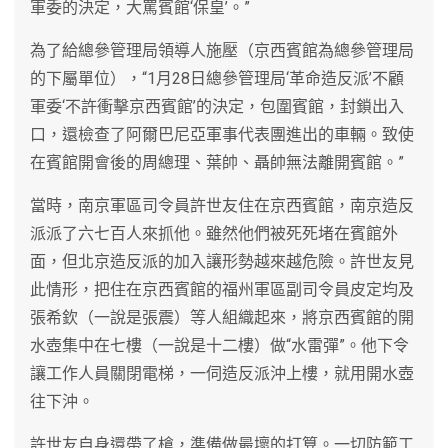
軍委的決定，大罵賓館‘保皇’。”
為了給總參管理局領導人施壓（京西賓館為總參管理局
的下屬單位），“1月28日總參管理局‘革命造反派’不顧
軍委‘不許衝擊京西賓館’的決定，包圍賓館，封鎖出入
口，還檢查了阿爾巴尼亞軍事代表團進出的車輛。致使
在賓館開會後的周總理、葉帥、聶帥無法離開賓館。”
當時，南京軍區司令員許世友住在京西賓館，南京造反
派派了六七百人來抓他。雖然他們被死死堵在賓館外
面，但北京造反派的加入讓形勢越來越危險。許世友見
此情形，把住在京西賓館的福州軍區副司令員皮定均及
張希欽（一說是張震）等人組織起來，將京西賓館的開
水壺集中在七樓（一說是十二樓）做“水雷彈”。他下令
讓工作人員關閉電梯，一伺造反派沖上樓，就用開水壺
往下沖。
許世友自身還帶了槍，準備做最壞的打算。一切防範工