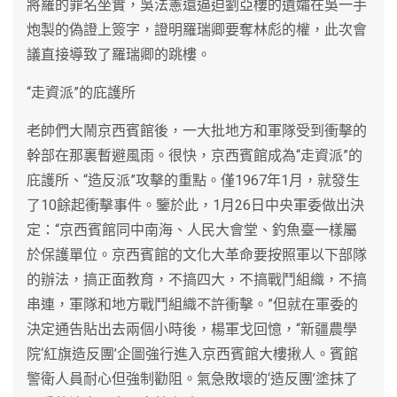
將羅的罪名坐實，吳法憲還逼迫劉亞樓的遺孀在吳一手
炮製的偽證上簽字，證明羅瑞卿要奪林彪的權，此次會
議直接導致了羅瑞卿的跳樓。
“走資派”的庇護所
老帥們大鬧京西賓館後，一大批地方和軍隊受到衝擊的
幹部在那裏暫避風雨。很快，京西賓館成為“走資派”的
庇護所、“造反派”攻擊的重點。僅1967年1月，就發生
了10餘起衝擊事件。鑒於此，1月26日中央軍委做出決
定：“京西賓館同中南海、人民大會堂、釣魚臺一樣屬
於保護單位。京西賓館的文化大革命要按照軍以下部隊
的辦法，搞正面教育，不搞四大，不搞戰鬥組織，不搞
串連，軍隊和地方戰鬥組織不許衝擊。”但就在軍委的
決定通告貼出去兩個小時後，楊軍戈回憶，“新疆農學
院‘紅旗造反團’企圖強行進入京西賓館大樓揪人。賓館
警衛人員耐心但強制勸阻。氣急敗壞的‘造反團’塗抹了