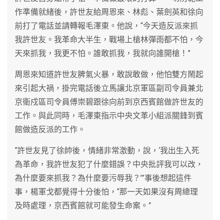
作準備就緒後，許世友給周恩來、林彪、葉劍英和徐向
前打了電話並請轉報毛澤東。他說，“今天造反派來抓
我許世友。我革命大半生，戰場上槍林彈雨都不怕，今
天來抓我，我更不怕。誰敢抓我，我就向誰開槍！”
周恩來知道許世友脾氣火暴，敢說敢做，他怕雙方鬧起
來引起大禍，掛完電話後立馬讓北京軍區副司令員兼北
京衛戍區司令員傅崇碧跟徐向前到京西賓館做許世友的
工作。與此同時，毛澤東指示中央文革小組派關鋒到賓
館做造反派的工作。
“許世友見了徐帥後，情緒非常激動，說，‘我出生入死
為革命，我許世友犯了什麼錯誤？中央批評我可以改，
為什麼要來抓我？為什麼要污辱我？’”事後想起這件
事，楊軍戈都覺得十分後怕，“那一天如果沒有周總理
及時處理，京西賓館就可能發生命案。”