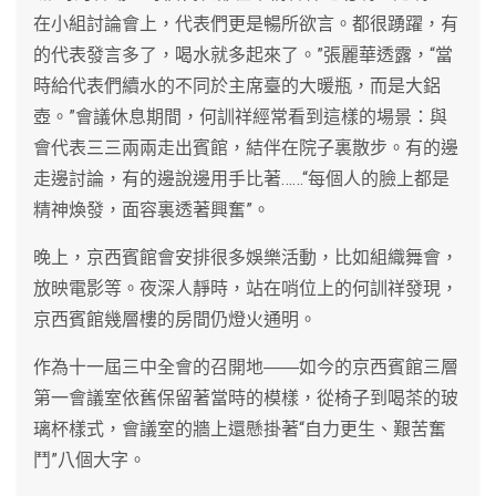
在小組討論會上，代表們更是暢所欲言。都很踴躍，有
的代表發言多了，喝水就多起來了。”張麗華透露，“當
時給代表們續水的不同於主席臺的大暖瓶，而是大鋁
壺。”會議休息期間，何訓祥經常看到這樣的場景：與
會代表三三兩兩走出賓館，結伴在院子裏散步。有的邊
走邊討論，有的邊說邊用手比著……“每個人的臉上都是
精神煥發，面容裏透著興奮”。
晚上，京西賓館會安排很多娛樂活動，比如組織舞會，
放映電影等。夜深人靜時，站在哨位上的何訓祥發現，
京西賓館幾層樓的房間仍燈火通明。
作為十一屆三中全會的召開地――如今的京西賓館三層
第一會議室依舊保留著當時的模樣，從椅子到喝茶的玻
璃杯樣式，會議室的牆上還懸掛著“自力更生、艱苦奮
鬥”八個大字。