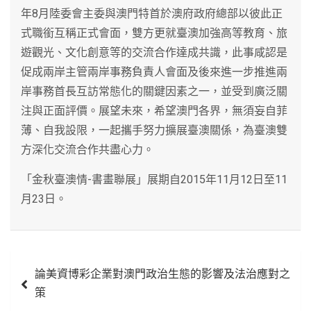
年8月陸委會主委與澳門特首於澳府政府總部以彼此正
式職銜互稱正式會面，雙方更就臺澳加強高等教育、旅
遊觀光、文化創意等的交流合作達成共識，此事咸認是
促成兩岸主管兩岸事務負責人會面及後來進一步推進兩
岸事務首長互訪常態化的關鍵因素之一，並受到廣泛關
注與正面評價。展望未來，希望澳門各界，無須妄自菲
薄、自我設限，一起攜手努力擴展臺澳關係，為臺澳雙
方深化交流合作共盡心力。
「金秋臺澳情-書畫聯展」展期自2015年11月12日至11
月23日。
文
論美資博彩企業對澳門政治生態的影響及法治應對之
章
策
導