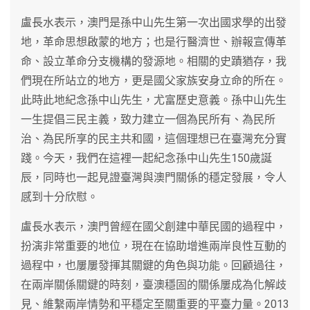
盧長水表示，澳門是孫中山先生第一次出國求學的出發
地，革命思想啟蒙的地方；也是行醫濟世、辦報宣傳革
命、設立革命分支機構的發源地。相關的史蹟猶存，我
們現在所站立的地方，更是國父家族安身立命的所在。
此時此地紀念孫中山先生，尤富歷史意義。孫中山先生
一生提倡三民主義，致力建立一個為民所有、為民所
治、為民所享的民主共和國，這個理想已在臺灣充分實
踐。今天，我們在這裡一起紀念孫中山先生150歲誕
辰，同時也一起見證臺灣與澳門關係的穩定發展，令人
感到十分欣慰。
盧長水表示，澳門曾經在國父創建中華民國的過程中，
扮演非常重要的地位，現在在協助增進兩岸良性互動的
過程中，也屢屢發揮其關鍵的角色與功能。回顧過往，
在兩岸關係關鍵的時刻，臺澳穩固的關係屢成為化解歧
見、維繫兩岸情勢和平穩定至關重要的平臺力量。2013