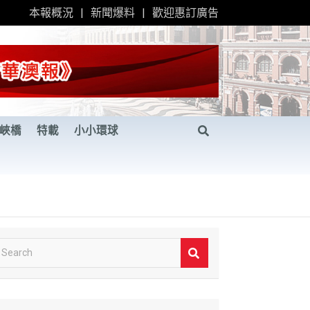
本報概況
新聞爆料
歡迎惠訂廣告
峽橋
特載
小小環球
S