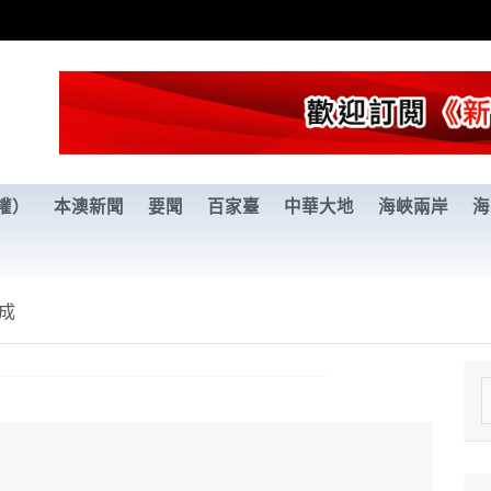
權）
本澳新聞
要聞
百家臺
中華大地
海峽兩岸
海
成
e
a
r