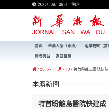
Skip
2026年08月08日 星期六
to
content
新華澳報
首頁
華澳人語（永逸）
兩岸觀察（富
開卷有益
家庭醫藥
2015
11 月
18
特首盼離島醫院快建
本澳新聞
特首盼離島醫院快建成