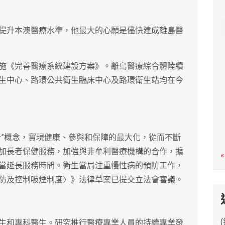
c
h
提升本澳醫療水準，他最大的心願是儘快建成離島醫
施《完善醫療系統建設方案》。離島醫療綜合體陸續
生中心、路環公共衛生臨床中心及路環衛生站均在今
者”概念，實現健康、參與和保障的最大化，從而不斷
加長者保健服務，加強與非牟利醫療機構的合作，擴
«
當延長服務時間。衛生當局注重慢性病的預防工作，
防及控制吸煙制度〉》法律草案已提交立法會審議。
生和專科醫生。研究推行醫療專業人員的持續專業發