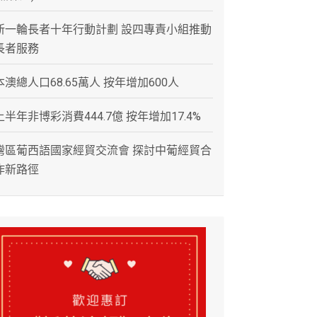
新一輪長者十年行動計劃 設四專責小組推動
長者服務
本澳總人口68.65萬人 按年增加600人
上半年非博彩消費444.7億 按年增加17.4%
灣區葡西語國家經貿交流會 探討中葡經貿合
作新路徑