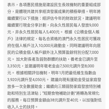
表示，各項惠民措施是建設民生長效機制的重要組成部
分，是體現共建共享經濟發展成果的積極舉措。明年將
繼續實行以下措施：經評估今年的財政狀況，建議明年
繼續實行現金分享計劃，向永久性居民每人發放9,000
元，非永久性居民每人5,400元。 根據《公積金個人帳
戶》法律的規定，每名合資格的澳門永久性居民可獲政
府在個人帳戶注入10,000元啟動金，同時建議明年向居
民的公積金個人帳戶額外注入預算盈餘特別分配7,000
元。 加大對長者及弱勢群體的扶助，養老金已調升至
3,350元，並建議明年敬老金由7,500元調升至8,000
元。 根據相關評估機制，明年1月把最低維生指數由
3,920元調升至4,050元。 建議向現有援助金受益家庭發
放多一次全數援助金；繼續向三類弱勢家庭發放特別補
助和特別生活津貼；“短期食物補助計劃”將轉為常規化
的服務，每日預算金額由38元調升至40元，以加強對低
收入人士的扶持。