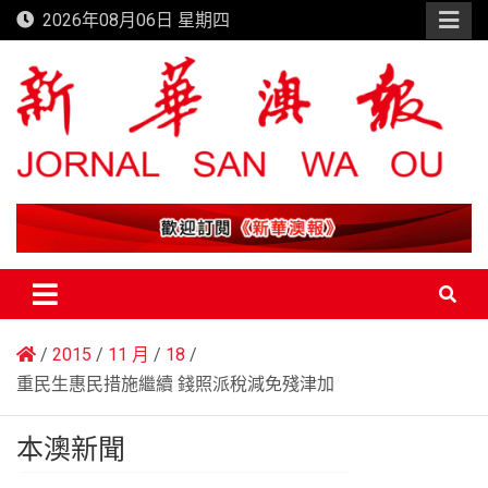
Skip
2026年08月06日 星期四
to
content
新華澳報
2015
11 月
18
重民生惠民措施繼續 錢照派稅減免殘津加
本澳新聞