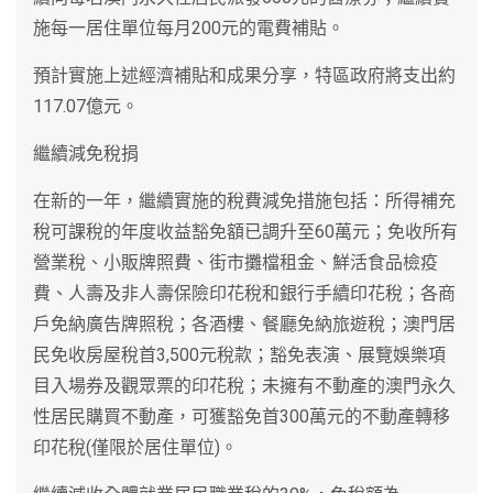
施每一居住單位每月200元的電費補貼。
預計實施上述經濟補貼和成果分享，特區政府將支出約
117.07億元。
繼續減免稅捐
在新的一年，繼續實施的稅費減免措施包括：所得補充
稅可課稅的年度收益豁免額已調升至60萬元；免收所有
營業稅、小販牌照費、街市攤檔租金、鮮活食品檢疫
費、人壽及非人壽保險印花稅和銀行手續印花稅；各商
戶免納廣告牌照稅；各酒樓、餐廳免納旅遊稅；澳門居
民免收房屋稅首3,500元稅款；豁免表演、展覽娛樂項
目入場券及觀眾票的印花稅；未擁有不動產的澳門永久
性居民購買不動產，可獲豁免首300萬元的不動產轉移
印花稅(僅限於居住單位)。