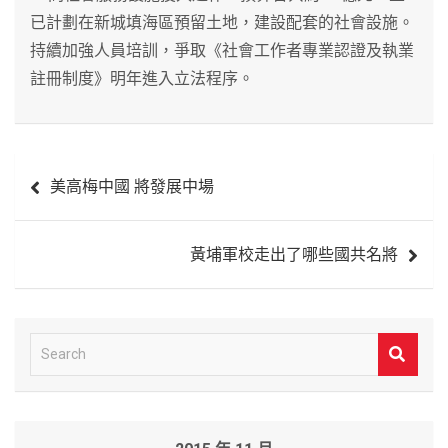
已計劃在新城填海區預留土地，建設配套的社會設施。
持續加強人員培訓，爭取《社會工作者專業認證及執業
註冊制度》明年進入立法程序。
文
美高梅中國 將發展中場
章
導
黃埔軍校走出了哪些國共名將
覽
S
e
a
r