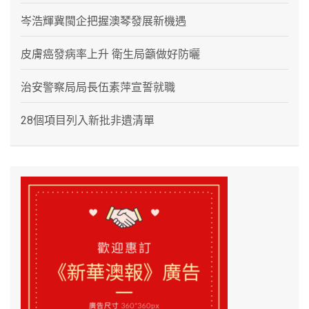
岑浩輝冀閩企把握澳琴發展新機遇
皮膚癌發病率上升 衛生局籲做好防曬
治安警察局局長伍素萍宣誓就職
28個項目列入新批非遺清單