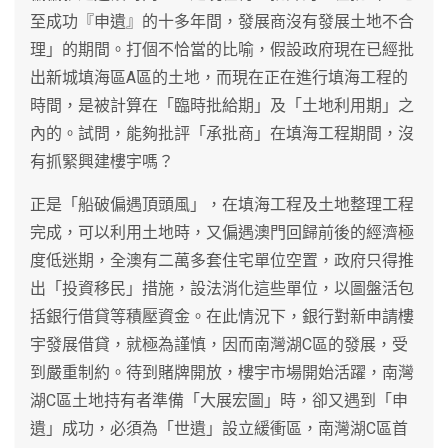
至成功『申遺』的十多年間，發展商沒有發展土地不合
理」的期間。打個不恰當的比喻，假設政府現在已經批
出新城填海區A區的土地，而現在正在進行填海工程的
時間，是被計算在「臨時批給期」及「土地利用期」之
內的。試問，能夠批評「承批商」在填海工程期間，沒
有抓緊興建樓宇嗎？
正是「船破偏遇頂頭風」，在填海工程及土地整理工程
完成，可以利用土地時，又偏遇澳門回歸前後的經濟極
度低迷期，全澳有二萬多套住宅單位空置，政府只得推
出「投資移民」措施，設法消化這些單位，以圖盤活包
括銀行借貸等積壓資金。在此情況下，銀行對新申請樓
宇發展借貸，就極為謹慎，因而南灣湖C區的發展，受
到嚴重制約。待到賭牌開放，樓宇市場開始活躍，南灣
湖C區土地持有者準備「大展宏圖」時，卻又遇到「申
遺」成功，必須為「世遺」設立緩衝區，南灣湖C區首