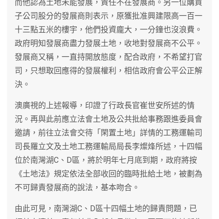
而他認為土地未能發展，責任不在發展商。另一位購買
子公司股分的發展商則表示，原獲批准興建限高一百一
十三點五米的樓宇，他們投資龐大，一分鐘也沒浪費。
政府明知發展商盡力發展土地，收地對發展商不公平。
發展商又稱，一直持開放態度，配合政府，不希望打官
司，只想取回應得的發展權利，相信政府會公平公正解
決。
澳廣視的上述報導，印證了行政長官崔世安所述的情
況。再與此前應立法會土地及公共批給事務跟進委員會
邀請，前往立法會交待「閑置土地」詳情的工務運輸司
司長羅立文及土地工務運輸局局長李燦烽所述，十四幅
位於南灣湖C、D區，將於明年七月底到期，政府將按
《土地法》規定依法全部收回的臨時批給土地，被劃為
不可歸責發展商的說法，基本吻合。
由此可見，南灣湖C、D區十四幅土地的歸責問題，已