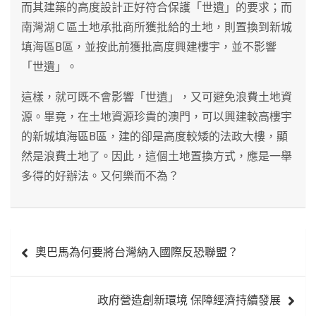
而其建築的高度設計正好符合保護「世遺」的要求；而
南灣湖Ｃ區土地承批商所獲批給的土地，則置換到新城
填海區B區，並按此前獲批高度興建樓宇，並不影響
「世遺」。
這樣，就可既不會影響「世遺」，又可避免浪費土地資
源。畢竟，在土地資源珍貴的澳門，可以興建較高樓宇
的新城填海區B區，建的卻是高度較矮的法政大樓，顯
然是浪費土地了。因此，這個土地置換方式，應是一舉
多得的好辦法。又何樂而不為？
文
奧巴馬為何要將台灣納入國際反恐聯盟？
章
導
政府營造創新環境 保障經濟持續發展
覽