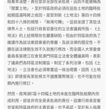
經基本清楚，責任並非全部在承批商，因而不能被稱為
「閒置土地」。至於特區政府必須在這些土地的臨時批
給期屆滿時將之收回，是受到新《土地法》第四十四條
和四十八條的規限，「無灣可轉」。這就坐證了某些法
律界人士，包括行政長官委任的立法會議員所指，《土
地法》的上述規限存在嚴重缺陷。但由於特區政府為了
維護作為該法案提案者的尊嚴，及該法律的穩定性，不
願在該法律剛生效不久就進行修改，而全國人大常委會
委員長張德江在會見澳門特區立法會全體議員時，表彰
了議員們為特區法制建設，制定了系列法律，包括《土
地法》，立法會也必須尊重這一政治現實，因而《土地
法》即使是有某些條文不適應實際情況，也不可能在短
期內進行修訂。
然而，南灣湖C區十四幅土地的未能在臨時批給期內完
成利用，卻並非完全是承批商的責任。這連行政長官崔
世安和特區政府的主責官員，也予承認。至於有人指責