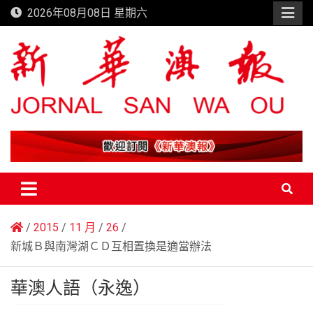
Skip
2026年08月08日 星期六
to
content
新華澳報
2015
11 月
26
新城Ｂ與南灣湖ＣＤ互相置換是適當辦法
華澳人語（永逸）