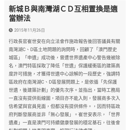
新城Ｂ與南灣湖ＣＤ互相置換是適
當辦法
2015年11月26日
行政長官崔世安在向立法會作施政報告後回答議員有關
南灣湖C、D區土地問題的詢問時，回顧了「澳門歷史
城區」「申遺」成功後，曾遭世界遺產中心警告幾被除
名，澳門特區採取了降低「世遺」保護緩衝區的建築高
度許可措施，才獲得世遺中心諒解的一段歷史，強調特
區政府在南灣湖C、D區發展問題上，是依循「先保護
世遺，後建築計劃」的優先次序。並指出，當時工務局
一直沒有提供街線圖，項目亦不能入則，發展商多次入
信希望與官員見面，但都沒有提供條件。，因而特區政
府判斷發展商並非「無心發展」。崔世安表示，「世界
遺產」一直是澳門可持續健康發展的穩定基石，往後會