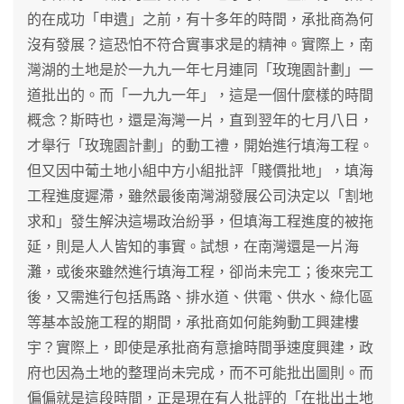
的在成功「申遺」之前，有十多年的時間，承批商為何
沒有發展？這恐怕不符合實事求是的精神。實際上，南
灣湖的土地是於一九九一年七月連同「玫瑰園計劃」一
道批出的。而「一九九一年」，這是一個什麼樣的時間
概念？斯時也，還是海灣一片，直到翌年的七月八日，
才舉行「玫瑰園計劃」的動工禮，開始進行填海工程。
但又因中葡土地小組中方小組批評「賤價批地」，填海
工程進度遲滯，雖然最後南灣湖發展公司決定以「割地
求和」發生解決這場政治紛爭，但填海工程進度的被拖
延，則是人人皆知的事實。試想，在南灣還是一片海
灘，或後來雖然進行填海工程，卻尚未完工；後來完工
後，又需進行包括馬路、排水道、供電、供水、綠化區
等基本設施工程的期間，承批商如何能夠動工興建樓
宇？實際上，即使是承批商有意搶時間爭速度興建，政
府也因為土地的整理尚未完成，而不可能批出圖則。而
偏偏就是這段時間，正是現在有人批評的「在批出土地