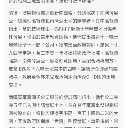
針對相關土地查明事實，按現行法律處理。
隨後，澳廣視根據這個新聞線索，分別採訪了南灣發展
公司總經理高智濤和南灣湖土地的購買者。其中高智濤
指出，基於技術理由，C區用了超過十年時間才具備條
件發展，也由於當年融資困難，他們提出將這十一幅土
地轉批予十一間子公司，獲前澳葡政府認同，結果 一九
九四年申請，至二零零一年才獲特區政府批准。高智濤
強調，南灣發展公司從沒刻意囤地，且配合賭權開放，
放棄 B區名下六幅土地當中的四幅，讓給博企興建旗艦
賭場，政府至今亦未兌現承諾用南灣湖C、D區的土地
交換。
而購買南灣湖子公司股分的發展商則指出，他們於二零
零五年已入則申請發展土地，並在翌年南灣重整規劃細
則被廢止前，獲批興建樓宇限高一百五十四點二米的大
則，其後政府因保護「世遺」叫停發展，重新規劃。因