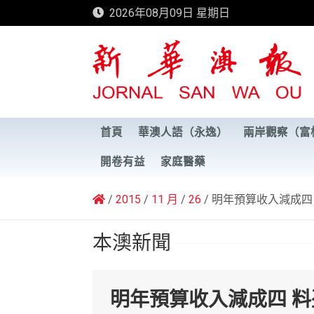
Skip
2026年08月09日 星期日
to
content
新華澳報
首頁
華澳人語（永逸）
兩岸觀察（富
開卷有益
家庭醫藥
2015
11 月
26
明年預算收入減成四
本澳新聞
明年預算收入減成四 