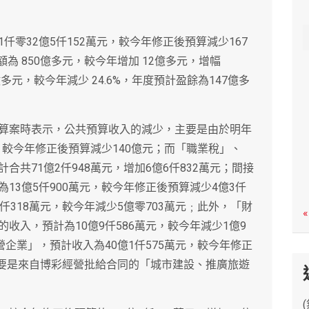
c
h
零32億5仟152萬元，較今年修正後預算減少167
總額為 850億多元，較今年增加 12億多元，增幅
0億多元，較今年減少 24.6%，年度預計盈餘為147億多
算案時表示，公共預算收入的減少，主要是由於明年
元，較今年修正後預算減少140億元；而「職業稅」、
共71億2仟948萬元，增加6億6仟832萬元；間接
13億5仟900萬元，較今年修正後預算減少4億3仟
仟318萬元，較今年減少5億零703萬元﹔此外，「財
«
收入，預計為10億9仟586萬元，較今年減少1億9
營企業」，預計收入為40億1仟575萬元，較今年修正
主要是來自博彩經營批給合同的「城市建設、推廣旅遊