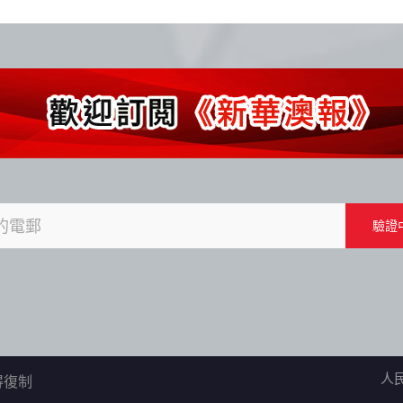
人
不得復制