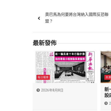
文
奧巴馬為何要將台灣納入國際反恐聯
章
盟？
導
覽
最新發佈
每日報章
本澳
新
2026年8月8日
設