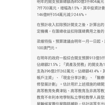
明年的開支預算總額為850億3仟804萬元
7仟703萬元，增幅為1.5%，其中投資計劃
146億8仟354萬元減少24.6%。
在預計收入扣除預計開支之後，計算出的「
定機構，在匯總收益扣除匯總費用之後的「
梁維特指，預算建議由明年一月一日起，將
100澳門元。
在明年的政府一般綜合開支預算913億5仟
佔總額21.5%；「資產及勞務」的開支為1
支為396億2仟262萬元，佔總額43.
帳戶注資」、「現金分享計劃」、「醫療
修發展計劃」。估計用於上述措施的總開支
高等教育免費津貼、高等教育及非高等教
教育不牟利本地學制私立學校教學人員發
屋輪候家團住屋臨時補助，估計該等支出總