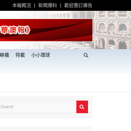
本報概況
新聞爆料
歡迎惠訂廣告
峽橋
特載
小小環球
S