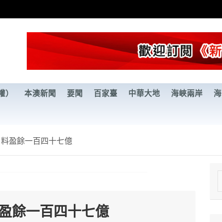
權）
本澳新聞
要聞
百家臺
中華大地
海峽兩岸
海
 料盈餘一百四十七億
e
a
料盈餘一百四十七億
r