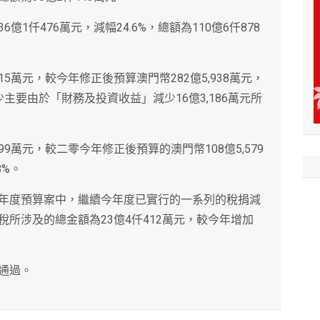
億1仟476萬元，減幅24.6%，總額為110億6仟878
15萬元，較今年修正後預算澳門幣282億5,938萬元，
少主要由於「財務及投資收益」減少16億3,186萬元所
99萬元，較二零今年修正後預算的澳門幣108億5,579
8%。
年度預算案中，繼續今年度已實行的一系列的稅捐減
所涉及的總金額為23億4仟412萬元，較今年增加
通過。