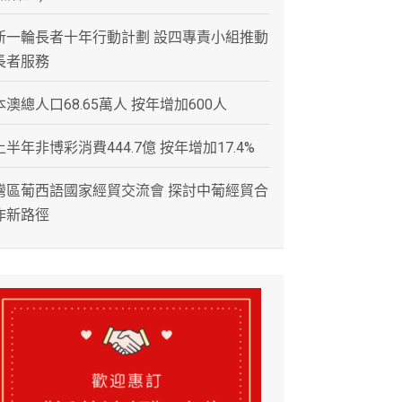
新一輪長者十年行動計劃 設四專責小組推動
長者服務
本澳總人口68.65萬人 按年增加600人
上半年非博彩消費444.7億 按年增加17.4%
灣區葡西語國家經貿交流會 探討中葡經貿合
作新路徑