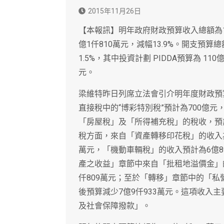
2015年11月26日
【本報訊】明年政府財政預算收入總額為1仟
億1仟810萬元，減幅13.9%。開支預算
1.5%，其中投資計劃 PIDDA預算為 11
元。
梁維特昨日列席立法會引介明年度財政預
直接稅中的“博彩特別稅”預計為700億
「房屋稅」及「所得補充稅」的稅收，預計合
稅方面，來自「資產轉移印花稅」的收入為
萬元，「機動車輛稅」的收入預計為6億8
產之收益」章節中來自「批租地溢價金」的
仟809萬元；至於「轉移」章節中的「私
後預算減少7億9仟933萬元。這項收入
及社會保障撥款」。