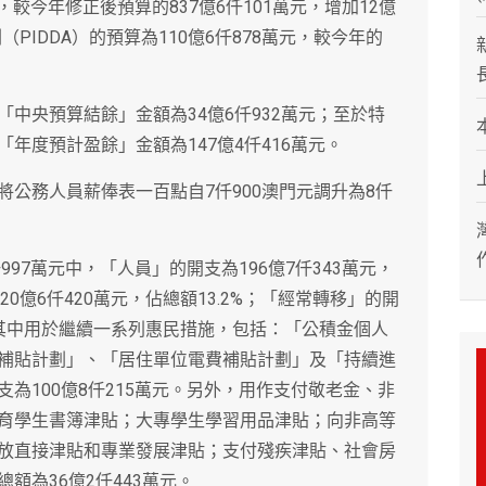
，較今年修正後預算的837億6仟101萬元，增加12億
（PIDDA）的預算為110億6仟878萬元，較今年的
中央預算結餘」金額為34億6仟932萬元；至於特
年度預計盈餘」金額為147億4仟416萬元。
公務人員薪俸表一百點自7仟900澳門元調升為8仟
997萬元中，「人員」的開支為196億7仟343萬元，
20億6仟420萬元，佔總額13.2%；「經常轉移」的開
4%，其中用於繼續一系列惠民措施，包括：「公積金個人
補貼計劃」、「居住單位電費補貼計劃」及「持續進
為100億8仟215萬元。另外，用作支付敬老金、非
育學生書簿津貼；大專學生學習用品津貼；向非高等
放直接津貼和專業發展津貼；支付殘疾津貼、社會房
額為36億2仟443萬元。