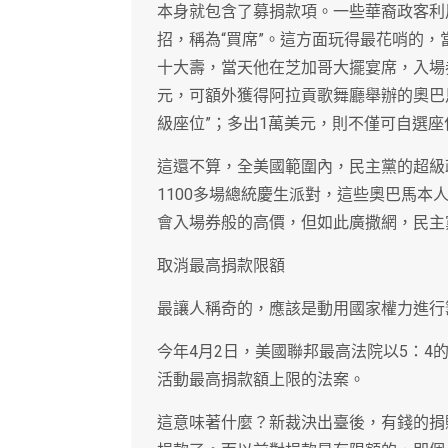
本身就包含了募捐款項。一些華裔政客利
招，稱為“買席”。這方面玩得最花哨的，
十大壽，當天他在芝加哥大擺宴席，入場券售
元，可額外獲得阿拉貢歌舞廳舉辦的奧巴馬
級座位”；多出1萬美元，則不僅可自選
這還不算，全美國範圍內，民主黨的超級
1100多場總統慶生派對，這些奧巴馬
會入場券般的高價，但如此廣撒網，民主
取消最高捐款限額
最讓人稱奇的，應該是動用國家權力進行
今年4月2日，美國聯邦最高法院以5：
活動最高捐款額上限的法案。
這意味著什麼？新裁決出臺後，有錢的捐