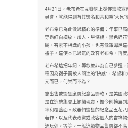
4月21日，老布希在互聯網上發佈籌款宣
員會，就能得到有其簽名和共和黨“大象”
老布希已為此做過精心的準備：年事已高
穿過紅白橫紋、超人、星條旗、黑色碎花
屬，有素不相識的小孩，也有像羅姆尼這
襪子。這使本已過氣的政客老布希，再度
老布希這把年紀，籌款並非為自己參選，
種因為襪子而被人關注的“快感”，希望和
元而已，何樂而不為？
靠出售或簽售廉價紀念品籌款，是美國政
是在造勢集會上擺攤現賣，如今則擴展到
率和覆蓋面。政要們簽售的紀念品五花八
著作，以及代表政黨或政客個人的吉祥物
通玩偶，等等。一般這類物品售價都不高