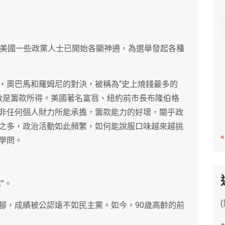
c
h
，美國一些政黨人士已開始各顯神通，為選舉發起各種
，奧巴馬和羅姆尼的對決，被稱為“史上燒錢最多的
多數是籌款所得。美國著名富翁、紐約前市長布隆伯格
非任何個人財力所能承擔，籌款能力的好壞，關乎政
之多，政治活動如此頻繁，如何能說服口味越來越挑
«
學問。
”。
腳，成績被公認遠不如民主黨。如今，90歲高齡的前