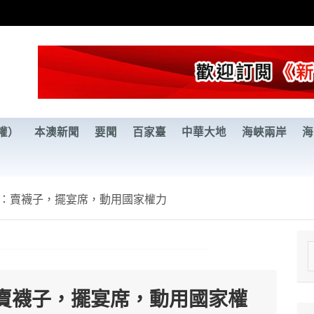
權）
本澳新聞
要聞
百家臺
中華大地
海峽兩岸
海
：賣襪子，擺宴席，動用國家權力
e
a
賣襪子，擺宴席，動用國家權
r