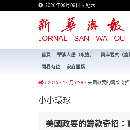
Skip
2026年08月08日 星期六
to
content
新華澳報
首頁
華澳人語（永逸）
兩岸觀察（富
開卷有益
家庭醫藥
2015
12 月
28
美國政要的籌款奇招
小小環球
美國政要的籌款奇招：