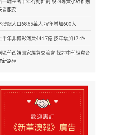
新一輪長者十年行動計劃 設四專責小組推動
長者服務
本澳總人口68.65萬人 按年增加600人
上半年非博彩消費444.7億 按年增加17.4%
灣區葡西語國家經貿交流會 探討中葡經貿合
作新路徑