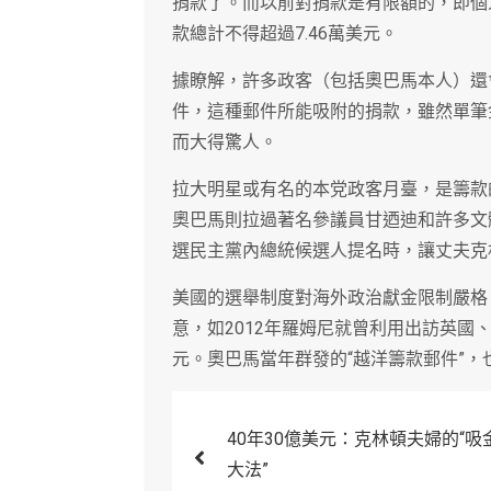
捐款了。而以前對捐款是有限額的，即個人
款總計不得超過7.46萬美元。
據瞭解，許多政客（包括奧巴馬本人）還會直接
件，這種郵件所能吸附的捐款，雖然單筆
而大得驚人。
拉大明星或有名的本党政客月臺，是籌款
奧巴馬則拉過著名參議員甘迺迪和許多文
選民主黨內總統候選人提名時，讓丈夫克
美國的選舉制度對海外政治獻金限制嚴格
意，如2012年羅姆尼就曾利用出訪英
元。奧巴馬當年群發的“越洋籌款郵件”，也
文
40年30億美元：克林頓夫婦的“吸
章
大法”