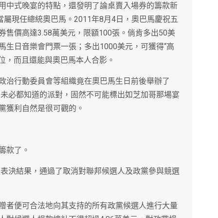
用中式晚宴的特點，還發明了論桌賣入場券的籌款新
當屬現任總統奧巴馬。2011年8月4日，奧巴馬慶祝五
價高達3.58萬美元，限額100張。倘肯多出50美
生日音樂會門票一張；多出1000美元，可獲得“高
座位，而且還能與奧巴馬本人合影。
政治行動委員會等組織竟在奧巴馬生日前後舉辦了
本人未必都知道的派對，固然不可能標出如芝加哥那場宴
黨獲利自然是很可觀的。
籌款了。
4的表決結果，通過了取消對聯邦候選人及政黨參與競選
贈者便可合法地向其支持的所有政黨候選人進行大量