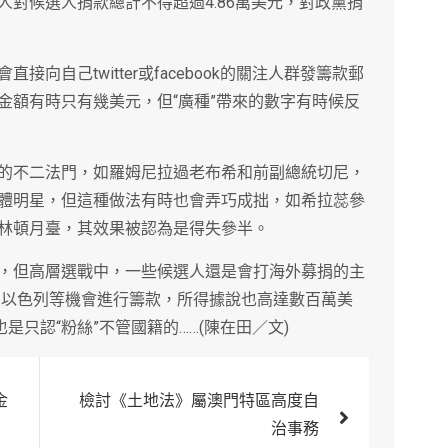
對候選人捐款總計不得超過4.86萬美元，對政黨捐
向自己twitter或facebook的關注人群發籌款郵
金額有時只有幾美元，但“廣種”帶來的數字有時候反
的不二法門，如羅姆尼拉過老布希和前副總統切尼，
體明星，但這種做法有時也會弄巧成拙，如希拉蕊參
林頓月臺，其效果被認為是得失參半。
，但高層選戰中，一些候選人還是會打海外募捐的主
國、以色列等機會進行籌款，所得據說也高達數百萬美
是只認“粉絲”不管國籍的……(陳在田／文)
金
檢討《土地法》屬澳門特區高度自
治事務