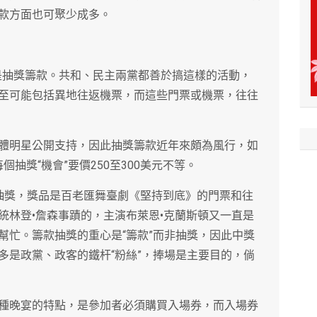
款方面也可聚少成多。
則是抽獎籌款。共和、民主兩黨都善於搞這樣的活動，
至可能包括異地往返機票，而這些門票或機票，往往
體明星公開支持，因此抽獎籌款近年來頗為風行，如
每個抽獎“機會”要價250至300美元不等。
抽獎，獎品是百老匯舞臺劇《堅持到底》的門票和往
統林登•詹森事蹟的，主演布萊恩•克蘭斯頓又一直是
幫忙。籌款抽獎的重心是“籌款”而非抽獎，因此中獎
多是政黨、政客的鐵杆“粉絲”，捧場是主要目的，倘
種晚宴的特點，是參加者必須購買入場券，而入場券