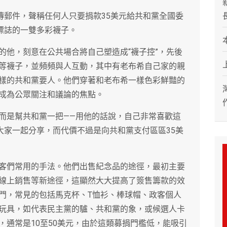
傳郵件，聲稱任何人只要捐款35美元給共和黨全國委
標誌的一雙多彩襪子。
的他，刻意在公共場合將自己塑造成“襪子控”，先後
等襪子，並頻頻與人互動，其中有老布希自己家的親
樣的共和黨要人。他們穿著和老布希一樣色彩鮮豔的
成為公眾關注和議論的焦點。
而是幫共和黨一把——用他的話說，自己非常喜歡這
大家一起分享，而代價不過是向共和黨支付區區35美
客們常用的手法。他們出售紀念品的途徑，最初主要
線上銷售等新途徑，這顯然大大提高了簽售籌款的效
門，常見的包括馬克杯、T恤衫、棒球帽、政客個人
玩具，如代表民主黨的驢、共和黨的象，或候選人卡
，通常是10至50美元，由於這類募捐門檻低，能吸引