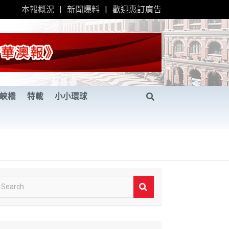
本報概況
新聞爆料
歡迎惠訂廣告
峽橋
特載
小小環球
S