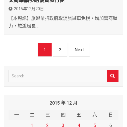
文綺華籲多組優質旅行團
2015年12月20日
【本報訊】旅遊業指政府取消旅遊車免稅，增加營商壓
力，旅遊局長…
文
1
2
Next
章
導
覽
S
e
a
r
2015 年 12 月
c
h
一
二
三
四
五
六
日
1
2
3
4
5
6