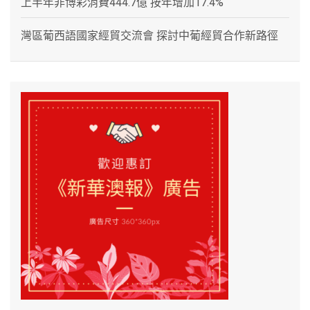
上半年非博彩消費444.7億 按年增加17.4%
灣區葡西語國家經貿交流會 探討中葡經貿合作新路徑