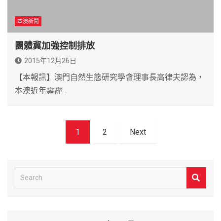
本澳新聞
團體冀加強控制排放
2015年12月26日
【本報訊】澳門自然生態研究學會理事長高律夫認為，
本澳近年霧霾…
文
1
2
Next
章
導
覽
S
e
a
r