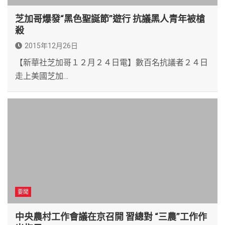
芝加哥爆發“黑色聖誕節”遊行 抗議黑人青年被槍
殺
2015年12月26日
【新華社芝加哥１２月２４日電】數百名抗議者２４日
走上美國芝加…
要聞
中央農村工作會議在京召開 習總對 “三農”工作作