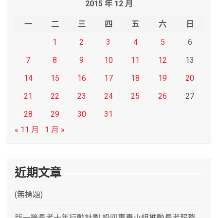
2015 年 12 月
c
h
一
二
三
四
五
六
日
1
2
3
4
5
6
7
8
9
10
11
12
13
14
15
16
17
18
19
20
21
22
23
24
25
26
27
28
29
30
31
« 11 月
1 月 »
近期文章
(無標題)
新一輪長者十年行動計劃 設四專責小組推動長者服務