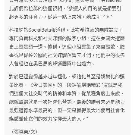
會有這麼多人會注意。”知乎的“選美專欄”作者talich如
此評價希拉蕊的這個視頻，“參選人的目的就是想要引
起更多的注意力，從這一點上來講，她成功了。”
科技網站SocialBeta報道稱，此次希拉蕊的團隊設立了
專門負責科技和社交媒體的數字小組，這在美國大選歷
史上還是頭一遭。據稱，這個小組雲集了來自穀歌、臉
書或是偉達公關的社交媒體運營天才們，他們中的很多
人曾經也在奧巴馬的競選團隊中出過力。
對於已經變得越來越年輕化、網絡化甚至是娛樂化的選
舉比賽，《今日美國》的一段評論堪稱精彩:“這就是我
們這個大社交時代的精神和本質，從某種角度上來說，
總統競選就是一次社會化營銷，最後的勝者未必是能力
最強道德水準最高的，但一定是懂得最大地使用社會化
媒體並使它們的效力發揮最大的人。”
（張曉東/文）