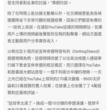
發支持者對此事的討論。”弗朗托說。
除了在時間上能佔據主動權以外，社交網絡更能為各候
選團隊省下非常可觀的競選經費，因為它們都是免費的
——技術上來說，在諸如YouTube這樣的視頻網站，如果
用戶上傳的視頻最後獲取到足夠的點擊量，網站方面還
會主動跟用戶分享廣告收入。
以希拉蕊七個月前宣佈參選時發布的《GettingStared》
競選視頻為例，這個視頻改變了以往政治候選人通過舉
行線下集會宣佈參選的既定模武，而只選擇在YouTube
和臉書兩大網站首發。一個不到兩分半鐘的視頻，一天
之內已經在YouTube上得到約270萬次觀看、8600次評
論和22萬個贊的驚人效果；在臉書上也收獲了了.4萬個
贊和近萬條評論。
“這效率太高了。換成一個10分鐘的參選演講，我想不