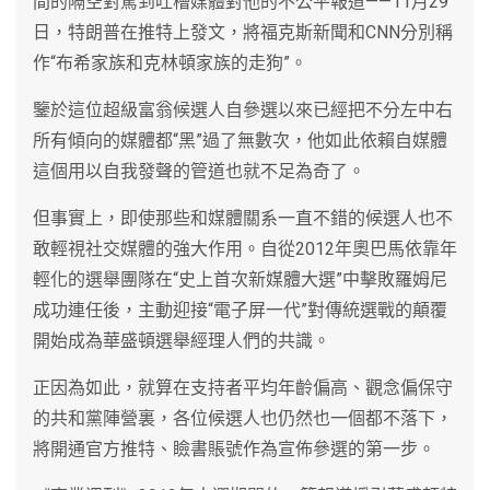
間的隔空對罵到吐槽媒體對他的不公平報道——11月29
日，特朗普在推特上發文，將福克斯新聞和CNN分別稱
作“布希家族和克林頓家族的走狗”。
鑒於這位超級富翁候選人自參選以來已經把不分左中右
所有傾向的媒體都“黑”過了無數次，他如此依賴自媒體
這個用以自我發聲的管道也就不足為奇了。
但事實上，即使那些和媒體關系一直不錯的候選人也不
敢輕視社交媒體的強大作用。自從2012年奧巴馬依靠年
輕化的選舉團隊在“史上首次新媒體大選”中擊敗羅姆尼
成功連任後，主動迎接“電子屏一代”對傳統選戰的顛覆
開始成為華盛頓選舉經理人們的共識。
正因為如此，就算在支持者平均年齡偏高、觀念偏保守
的共和黨陣營裏，各位候選人也仍然也一個都不落下，
將開通官方推特、瞼書賬號作為宣佈參選的第一步。