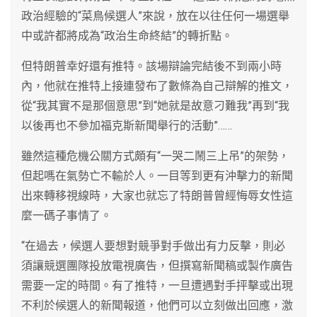
政治經驗的“菜鳥候選人”來說，放在以往任何一場選舉
中或許都將成為“政治生命終結”的轉折點。
但特朗普幸好還有推特。該場辯論完結後不到兩小時
內，他就在推特上接連發布了數條為自己辯解的推文，
從“我其實不是那個意思”到“她就是故意刁難我”再到“我
以後再也不參加福克斯新聞舉行的活動”……
雖然這種危機公關方式頗有“一哭二鬧三上吊”的架勢，
但起嗎在氣勢亡不輸於人。一目等到更有沖擊力的新聞
出來轉移視線時，大家也就忘了特朗普曾經悔辱女性這
麼一碼子事情了。
“在過去，候選人要想對競爭對手做出有力反擊，則必
須讓競選團隊投放電視廣告，但撰寫新聞稿或製作廣告
需要一定的時間。有了推特，一旦遭遇對手抨擊或出現
不利於候選人的新聞報道，他們可以立刻做出回應，激