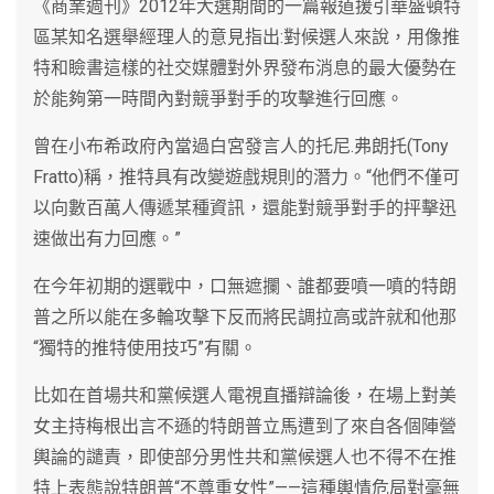
《商業週刊》2012年大選期間的一篇報道援引華盛頓特
區某知名選舉經理人的意見指出:對候選人來說，用像推
特和瞼書這樣的社交媒體對外界發布消息的最大優勢在
於能夠第一時間內對競爭對手的攻擊進行回應。
曾在小布希政府內當過白宮發言人的托尼.弗朗托(Tony
Fratto)稱，推特具有改變遊戲規則的潛力。“他們不僅可
以向數百萬人傳遞某種資訊，還能對競爭對手的抨擊迅
速做出有力回應。”
在今年初期的選戰中，口無遮攔、誰都要噴一噴的特朗
普之所以能在多輪攻擊下反而將民調拉高或許就和他那
“獨特的推特使用技巧”有關。
比如在首場共和黨候選人電視直播辯論後，在場上對美
女主持梅根出言不遜的特朗普立馬遭到了來自各個陣營
輿論的譴責，即使部分男性共和黨候選人也不得不在推
特上表態說特朗普“不尊重女性”——這種輿情危局對毫無