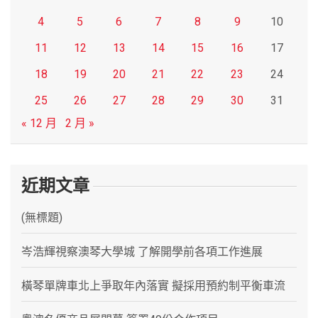
4
5
6
7
8
9
10
11
12
13
14
15
16
17
18
19
20
21
22
23
24
25
26
27
28
29
30
31
« 12 月
2 月 »
近期文章
(無標題)
岑浩輝視察澳琴大學城 了解開學前各項工作進展
橫琴單牌車北上爭取年內落實 擬採用預約制平衡車流