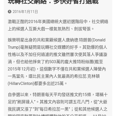
玩轉社交網絡：多快好省打選戰
2016年1月11日
激戰正酣的2016年美國總統大選初選階段中，社交網絡
上的候選人互撕大戲一樣氣氛熱烈、劍拔弩張。
娛樂明星出身的共和黨籍候選人唐納德.特朗普(Donald
Trump)毫無疑問是玩轉社交媒體的好手。其勁爆的個人
性格以及不加任何過濾的推文雖然屢次使其落人爭議漩
渦，但也給他掙來了約503萬的龐大推特粉絲團(截至
2015年12月初)，這個數字不僅在共和黨候選人陣營內
一馬當先，還比民主黨內人氣最高的希拉蕊.克林頓
(HillarvClinton)都要多出近25萬。
自參選以來，特朗普每天平均發送推文約15條，堪稱十
足的“刷屏達人”。其推文內容則可謂五花八門，從“大爺
我民調又漲了”到“每日希拉蕊一黑”；從和其他候選人之