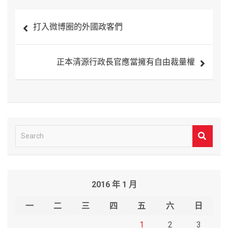
文
打入微博圈的外國政客們
章
導
正本清源行政長官應當擁有自由裁量權
覽
S
e
a
r
2016 年 1 月
c
h
一
二
三
四
五
六
日
1
2
3