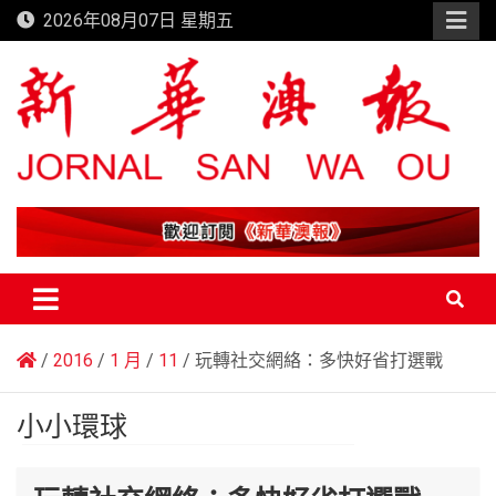
Skip
2026年08月07日 星期五
to
content
新華澳報
2016
1 月
11
玩轉社交網絡：多快好省打選戰
小小環球