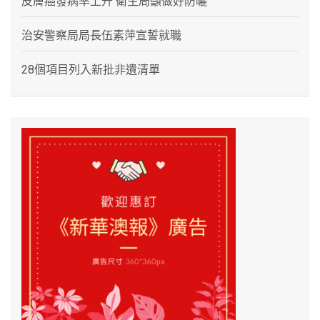
皮膚癌發病率上升 衛生局籲做好防曬
治安警察局局長伍素萍宣誓就職
28個項目列入新批非遺清單