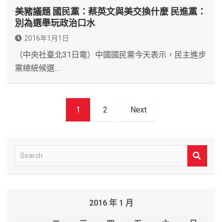
美豬議題 國民黨：蔡英文與美交換什麼 民進黨：
別為選舉玩政治口水
2016年1月1日
（中央社臺北31日電）中國國民黨今天表示，民主進步
黨總統候選…
文
1
2
Next
章
導
覽
S
e
a
r
2016 年 1 月
c
h