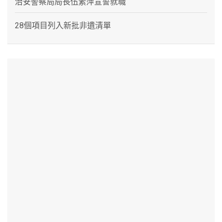
治安警察局局長伍素萍宣誓就職
28個項目列入新批非遺清單