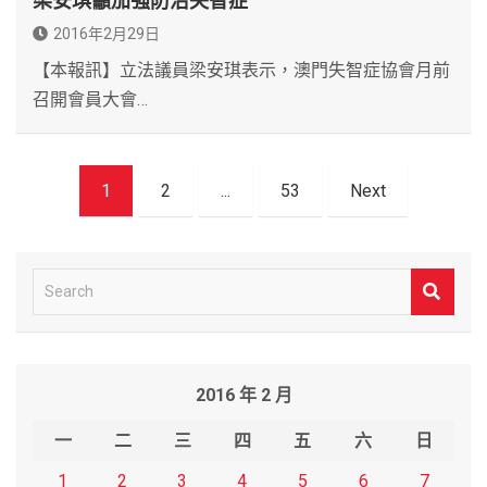
梁安琪籲加強防治失智症
2016年2月29日
【本報訊】立法議員梁安琪表示，澳門失智症協會月前
召開會員大會…
文
1
2
...
53
Next
章
導
覽
S
e
a
r
2016 年 2 月
c
h
一
二
三
四
五
六
日
1
2
3
4
5
6
7