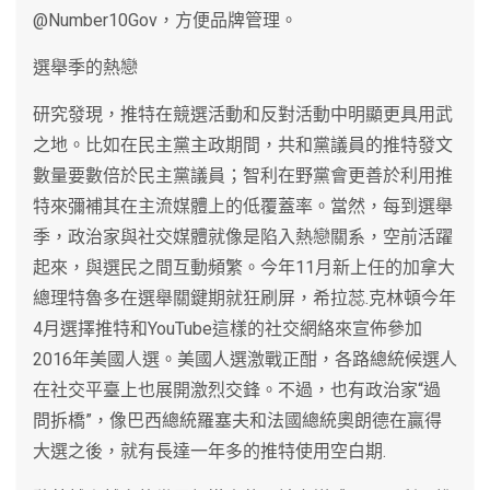
@Number10Gov，方便品牌管理。
選舉季的熱戀
研究發現，推特在競選活動和反對活動中明顯更具用武
之地。比如在民主黨主政期間，共和黨議員的推特發文
數量要數倍於民主黨議員；智利在野黨會更善於利用推
特來彌補其在主流媒體上的低覆蓋率。當然，每到選舉
季，政治家與社交媒體就像是陷入熱戀關系，空前活躍
起來，與選民之間互動頻繁。今年11月新上任的加拿大
總理特魯多在選舉關鍵期就狂刷屏，希拉蕊.克林頓今年
4月選擇推特和YouTube這樣的社交網絡來宣佈參加
2016年美國人選。美國人選激戰正酣，各路總統候選人
在社交平臺上也展開激烈交鋒。不過，也有政治家“過
問拆橋”，像巴西總統羅塞夫和法國總統奧朗德在贏得
大選之後，就有長達一年多的推特使用空白期.