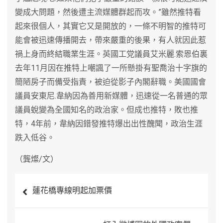
變成大問題，然後遭主流媒體群起而攻。”雖然推特看
起來很個人，其實它又是開放的，一條不明智的推特可
能會被迅速傳播開去，帶來嚴重的後果，有人就因此惹
禍上身而終結職業生涯。英國工党議員艾米麗.索恩伯裏
去年11月因在推特上嘲諷了一所懸掛有聖喬治十字旗的
簡陋房子而備受指責，被迫從影子內閣辭職。美國國會
議員安東尼.韋納因為善用新媒體，迅速從一名普通的眾
議員蛻變為全國知名的政治家。但成也推特，敗也推
特，4年前，韋納因錯發推特爆出出性醜聞，政治生涯
跌入低谷。
（龔燦/文）
文
蓮花橋專線明起加票價
章
導