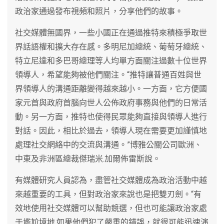
政治家通過發布視頻和照片，分享他們的故事。
社交媒體無國界，一些小國正在通過推特來積極爭取世
界話語權和擴大存在感。多明尼加總統、葡萄牙總統、
特立尼達和多巴哥總理等人均單方面關注過數十位世界
領導人，希望能夠被他們關注。“推特讓普通百姓與世
界領導人的溝通距離變得越來越小。一方面，它方便國
家元首與政府首腦向世人公佈政府事務與他們的日常活
動。另一方面，推特也使得民眾能夠直接與領導人進行
對話。因此，相比於過去，領導人現在需要更加謹慎地
處理社交網絡中的交流與溝通。”博雅公關公司歐洲、
中東及非洲區總裁傑瑞米.加爾佈雷斯說。
有媒體研究人員認為，盡管社交媒體成為政治活動中越
來越重要的工具，但對政治家來說也是把雙刃劍。“有
效地使用社交媒體可以幫助競選，但也可能讓政治家處
于尷尬境地.如果他們犯了嚴重的錯誤，就很可能迅速演