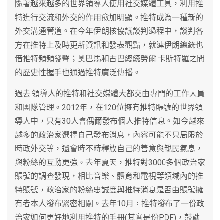
隨著越來越多的世界領導人使用社交媒體工具，利用推
特進行交流和外交的作用愈加明顯。推特成為一種新的
外交溝通管道。在今年伊朗核協議談判過程中，談判各
方在推特上及時更新資訊和發表觀點，就連伊朗總統也
借推特頻頻發聲；奧巴馬和古巴總統勞爾.卡斯特羅之間
的歷史性握手也通過推特廣泛傳播。
過去.領導人的推特和社交媒體大都交由專門的工作人員
和團隊管理。2012年，在120位擁有推特賬號的世界領
導人中，只有30人會偶爾發布個人推特信息。如今越來
越多的政治家選擇自己發布消息，內容可能不只局限於
時政外交等，還會時不時釋放自己的善意與親民氣息，
與粉絲的互動更強。去年夏天，推特對3000多個政治家
賬號的調查發現，相比音樂、體育和電視等領域內的推
特賬號，政治家的粉絲忠誠度與推特消息是否由賬號擁
有者本人發布緊密相關。去年10月，推特發布了一份政
治家如何更好地利用推特的手冊(其實是份PDF)，鼓勵