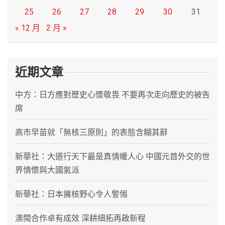
25
26
27
28
29
30
31
« 12 月
2 月 »
近期文章
中方：日方應對歷史心懷敬畏 不要再次走向歷史的被告
席
高市早苗就「無核三原則」的表態含糊其辭
新華社：大道行天下最是真情暖人心 中國元首外交的世
界情懷與大國氣派
新華社：日本擁核野心令人警惕
澳閩合作卓有成效 深耕細拓再啟新程