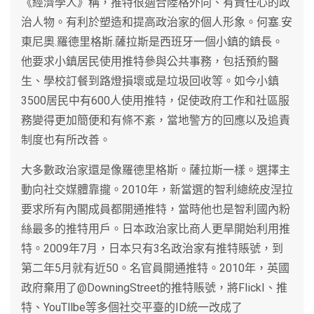
《經濟學人》稱，推特很適合陸格外向、有責任心的政
治人物。有利於塑造和提高政治家的個人形象。何塞.安
東尼奧.羅德里格斯.薩拉斯是西班牙一個小鎮的鎮長。
他要求小鎮居民使用推特參與公共事務，包括預約醫
生、學校訂餐到路燈損壞或是垃圾回收等。如今小鎮
3500居民中有600人使用推特，促使政府工作和社區服
務變得更加簡便和有條不紊，當地警方的回應以及追責
制度也有所改善。
大多數政治家還是像羅德里格斯。薩拉斯一樣。選擇主
動向社交媒體靠攏。2010年，新當選的智利總統皮涅拉
要求所有內閣成員都開通推特，當時他也是智利國內粉
絲最多的推特用戶。日本政治家比商人更旱開始利用推
特。2009年7月，日本只有3名政治家有推特賬號，到
第二年5月就有近50。名官員開通推特。2010年，英國
政府棄用了@DowningStreet的推特賬號，將FlickI、推
特、YouTllbe等多個社交平臺的ID統一改成了