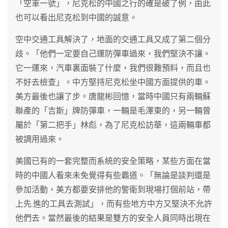
「空軍一號」，尼克松的中國之行的確是破了例，由此
也可以看出尼克松到中國的誠意。
空中交通工具解決了，地面的交通工具又成了第二個分
歧。「他們一定要自己運防彈車過來，我們堅決不讓。
它一運來，汽車裏面裝了什麼，我們很難預料，而且也
不好去檢查」。中方堅持尼克松坐中國方面提供的車。
美方最後也讓了步。唐龍彬回憶，當時中國只有兩輛蘇
聯產的「吉斯」牌防彈車，一輛是毛澤東的，另一輛曾
屬於「第二把手」林彪，為了尼克松訪華，這兩輛車都
被調用過來。
美國已有的一套完整而系統的安全策略，某些方面在當
時的中國人看來未免覺得有些霸道。「無論是談判還是
參加活動，美方都要安排他的警衛到現場打個前站，帶
上先.進的工具去測試」，而有些地方中方又堅決不允許
他們去。當然最後的結果是雙方的安全人員同時出現在