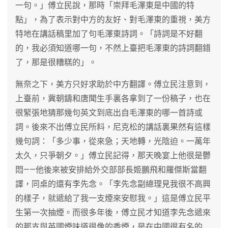
一句。」傅立民說，那時「崇拜毛澤東是中國的特
點」，為了表示對中方的友好、對毛澤東的重視，美方
特地在講話稿里加了句毛澤東詩詞。「詩詞是不好翻
的，我必須知道哪一句，不然上臺把毛澤東的詩詞翻錯
了，那是很糟糕的」。
無奈之下，美方只好求助於中方翻譯。傅立民注意到，
上臺前，冀朝鑄和唐聞生手裏各拿到了一份稿子，也在
很緊張地猜那幾句英文到底出自毛澤東的哪一首詩或
詞。後來不出傅立民所料，尼克松的講話裏果然有這樣
幾句詞：「多少事，從來急；天地轉，光陰迫。一萬年
太久，只爭朝夕。」傅立民記得，那天晚宴上他很是鬱
悶——他後來被安排給外交部部長姬鵬飛和羅傑斯當翻
譯，同桌的還有李先念。「李先念副總理見我很不高興
的樣子，就遞給了我一支煙來安慰我。」這是傅立民平
生第一次抽煙。而很多年後，傅立民才知道李先念遞來
的那支與英國煙味道很像的香煙，是在中國很有名的