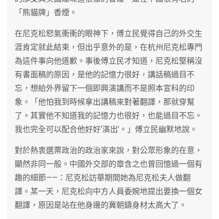
「熊貓牌」香煙。
在尼克松怒氣衝衝的眼神下，傅立民覺得自己的外交生
涯肯定就此結束，但出乎意外的是，在杭州尼克松專門
為這件事向他道歉。事後傅立民才知道，尼克松堅稱沒
有書面稿的原因，是他的記憶力很好，講話稿過目不
忘，想給外界留下一個即興演講而不是照本宣科的印
象。「他怕我到時候拿出講稿來對著翻譯，那就穿幫
了。其實他不知道我的記憶力也很好，也能過目不忘。
我也完全可以配合他好好‘演出’。」傅立民幽默地說。
對於熱衷選票政治的政治家來說，對公眾形象的在意，
顯然非同一般。中國外交部的章含之也曾回憶過一個有
趣的細節——：尼克松訪華期間她為尼克松夫人做翻
譯。某一天，尼克松向中方人員委婉地提出要換一個女
翻譯，原因是站在他身邊的冀朝鑄身材太高大了。