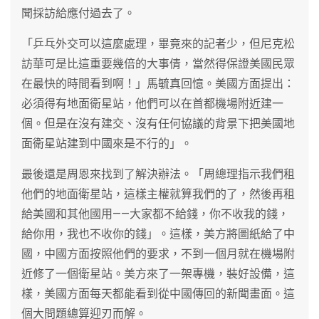
聞採訪給應付過去了。
「乒乓外交可以這麼處理，畢竟來的記者少，但尼克松
訪華可是比這重要幾倍的大事倩，當然得保證美國民眾
在最快的時間看到啊！」馬毓真回憶。美國方面提出：
必須得有地面衛星站，他們可以在首都機場附近建一
個。但是在沒有建交、沒有任何協議的背景下把美國地
面衛星站建到中國來是不行的」。
最後還是周恩來找到了解決辦法。「周總理指示我們租
他們的地面衛星站，這樣主權就算我們的了，然後再租
給美國和其他國用——大家都不給錢，你不收我的錢，
給你用，我也不收你的錢」。這樣，美方將圖紙給了中
國，中國方面按照他們的要求，不到一個月就在機場附
近修了一個衛星站。美方來了一架專機，裝好設備，這
樣，美國方面每天都能看到從中國傳回的新聞畫面。這
個大問題總算迎刃而解。