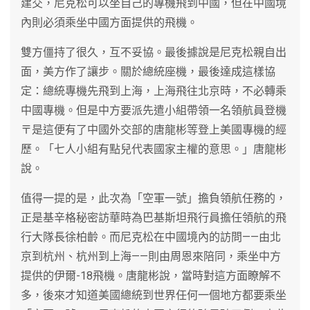
建交，尼克松可以坐自己的專機飛到中國，但在中國境
內則必須乘坐中國方面提供的飛機。
雙方僵持了很久，互不妥協。最後據說是尼克松親自出
面，美方作了讓步。關於總統座機，最後達成這樣協
定：總統專機先飛到上海，上海飛往北京時，不必轉乘
中國專機。但是中方要派先遣小組帶領一名領航員登機
〒是這便有了中國外交部的唐龍彬等登上美國專機的經
歷。「七人小組有點兒代表國家主權的意思。」唐龍彬
說。
值得一提的是，此次為「空軍一號」擔負領航任務的，
正是基辛格秘密訪華時為巴基斯坦飛行員擔任領航的飛
行大隊長徐柏齡。而尼克松在中國境內的訪問——由北
京到杭州、杭州到上海——則由周恩來陪同，乘坐中方
提供的伊爾-18飛機。唐龍彬說，當時對這方面瞭解不
多，後來才知道美國總統到世界任何一個地方都要乘坐