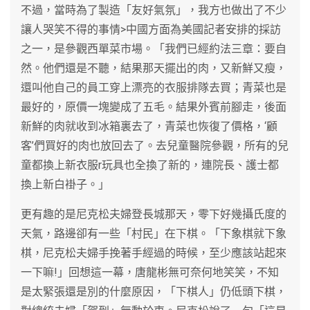
不過，當時為了製造「友好氣氛」，我方也做出了不少
讓人哭笑不得的事情>中國方面為美國記者安排的採訪
之一，是參觀西單菜市場。「我們已經約法三章：要自
然。他們還是不聽，結果那天擺出的肉，又新鮮又瘦，
還叫他自己的員工穿上漂亮的衣服排隊去買；青菜也是
最好的，原價一塊變成了五毛。結果外賓前腳走，後面
新鮮的肉就收到冰箱裏去了，青菜也恢復了價格，‘顧
客’們買好的肉也放回去了。去兒童醫院參觀，所有的兒
童都換上新衣服r玩具也全換了新的，連院長、護士都
換上新白褂子。」
更有趣的是尼克松夫婦登長城那天，零下好幾攝氏度的
天氣，路邊卻有一些「村民」在下棋。「下象棋就下象
棋，尼克松夫婦手挽著手經過的時候，至少應該站起來
一下嘛!」回想這一幕，唐龍彬無可奈何地笑笑，不知
是太緊張還是別的什麼原因，「下棋人」仍低頭下棋，