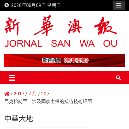
Skip
2026年08月09日 星期日
to
content
新華澳報
2017
2 月
20
尼克松訪華，涉及國家主權的接待技術細節
中華大地