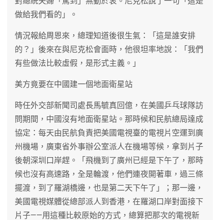
對總統夫婦「駕到」無動於衷。尼克松說了一句「這是
做給我們看的」。
情況報給周恩來，總理知道後很生氣：「這是誰安排
的？」後來在與尼克松會面時，他很坦率地說：「我們
有些做法比較虛假，是形式主義。」
美方竟要在中國建一個地面衛星站
時任外交部新聞司處長馬毓真回億，在美國乒乓球隊訪
問期間，中國沒有地面衛星站。那時候和民航總局達成
協定：每天由民航負責把美國電視臺的電視片空運到廣
州機場，廣東省外事辦公室派人在機場等候，拿到片子
後朝深圳口岸趕。「飛機到了廣州已經是下午了，那時
候也沒有高速路，全是輪渡，他們連夜開著車，過三條
擺渡，到了羅湖橋邊，也是第二天下午了」；那一邊，
美國電視媒體從總部派人到香港，在羅湖口岸對面接下
片子——用這種比較原始的方式，總算把那次的電視新