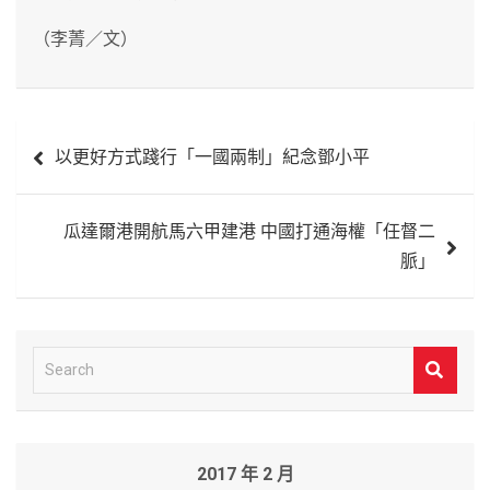
（李菁／文）
文
以更好方式踐行「一國兩制」紀念鄧小平
章
導
瓜達爾港開航馬六甲建港 中國打通海權「任督二
覽
脈」
S
e
a
r
2017 年 2 月
c