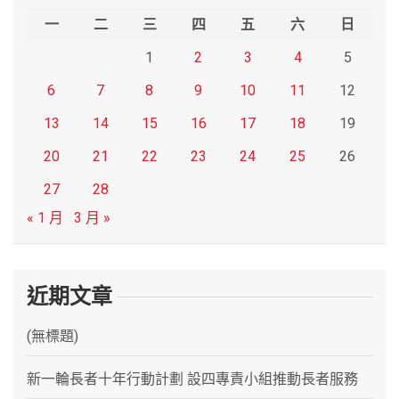
h
一
二
三
四
五
六
日
1
2
3
4
5
6
7
8
9
10
11
12
13
14
15
16
17
18
19
20
21
22
23
24
25
26
27
28
« 1 月
3 月 »
近期文章
(無標題)
新一輪長者十年行動計劃 設四專責小組推動長者服務