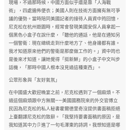
現場，不過那時候，中國方面似乎還是靠「人海戰
術」，四處遍佈便衣；美國人則在技術方面擁有無可爭
議的優勢。當時陪同美國記者的接待人員資中筠回憶，
尼克松在杭州遊園時，經常會發現美國安保人員拿起一
個黑色小盒子在說什麼，「聽他的通話，他是在通知另
一個警衛：現在總統走到什麼地方了、他身邊都有誰。
我才知道原來他們的警衛是那麼做工作的。」資中筠也
是後來才知道，讓她覺得「挺新鮮」的小盒子中文叫步
話機，「那時中國人根本沒見過這種東西」。
公眾形象與「友好氣氛」
在中國盛大歡迎晚宴之前，尼克松遇到了一個麻煩。不
過這個麻煩跟中方無關——美國國務院來的外交官傅立
民因為尼克松的私人秘書霍爾德里奇沒提供書面稿拒絕
上臺翻譯尼克松的致辭。「我堅持要書面稿的原因，是
我知道其中力卩進了一句毛澤東的詩詞。我想知道是哪