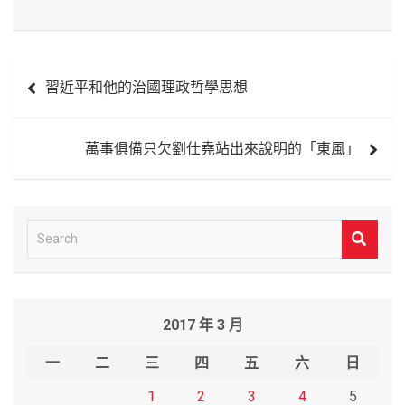
文
習近平和他的治國理政哲學思想
章
導
萬事俱備只欠劉仕堯站出來說明的「東風」
覽
S
e
a
r
2017 年 3 月
c
h
一
二
三
四
五
六
日
1
2
3
4
5