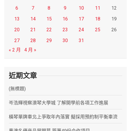
6
7
8
9
10
11
12
13
14
15
16
17
18
19
20
21
22
23
24
25
26
27
28
29
30
31
« 2 月
4 月 »
近期文章
(無標題)
岑浩輝視察澳琴大學城 了解開學前各項工作進展
橫琴單牌車北上爭取年內落實 擬採用預約制平衡車流
粵澳名優商品展開幕 簽署49份合作項目