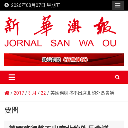
Skip
2026年08月07日 星期五
to
content
新華澳報
2017
3 月
22
美國務卿將不出席北約外長會議
要聞