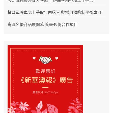
岑浩輝視察澳琴大學城 了解開學前各項工作進展
橫琴單牌車北上爭取年內落實 擬採用預約制平衡車流
粵澳名優商品展開幕 簽署49份合作項目