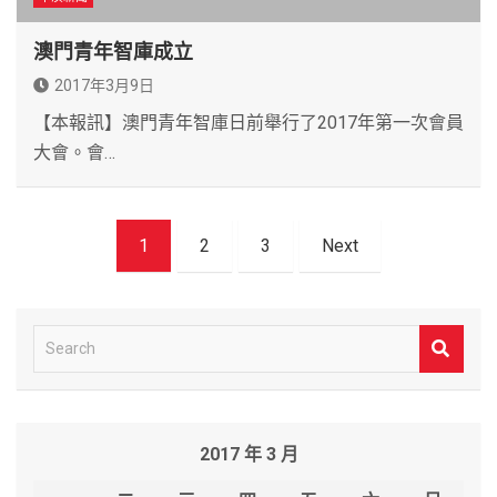
澳門青年智庫成立
2017年3月9日
【本報訊】澳門青年智庫日前舉行了2017年第一次會員
大會。會…
文
1
2
3
Next
章
導
覽
S
e
a
r
2017 年 3 月
c
h