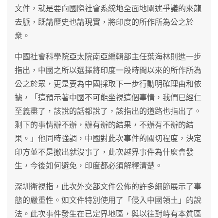
文件，就是要向國際社會系統地全面地闡述爭議的來龍
去脈，既講歷史也講現實，將印度的所作所為公之於
衆。
中國社會科學院亞太院南亞編輯部主任葉海林則進一步
指出，中國之所以選擇將印度一段時間以來的所作所為
公之於眾，更是要為中國採取下一步行動明確理由和依
據，「這預示著中國不可能坐視這個事情，我們已經仁
至義盡了，該說的話都說了，該指出的道路也指出了。
剩下的事情辦不辦，辦有辦的結果，不辦有不辦的結
果。」他同時強調，中國對此次事件的關切程度，決定
印方並不是撤出就沒事了，此次越界事件為什麼會發
生，今後如何避免，印度都必須解釋清楚。
深圳衛視指，此次外交部文件公佈的許多細節展示了事
態的嚴重性。如文件特別使用了「侵入中國領土」的說
法。此次事件發生在已定界地區，與以往對峙有本質區