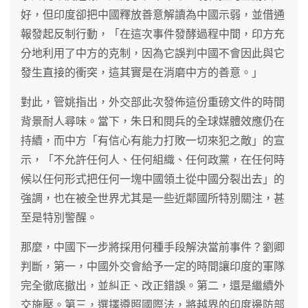
好，但印度卻把中國釋放善意解讀為中國示弱，並借通
報發起反制行動，「在這次事件發酵過程中間，印方充
分地利用了中方的克制，因為它誤判中國不會因此與它
發生直接的衝突，這其實是在消磨中方的善意。」
對此，管姚指出，外交部此次發佈這份重磅文件的時間
背景耐人尋味。當下，朱日和閱兵的全球媒體效應仍在
持續，而中方「有信心有能力打敗一切來犯之敵」的宣
示，「不允許任何人、任何組織、任何政黨，在任何時
候以任何形式把任何一塊中國領土從中國分裂出去」的
強調，也在被全世界尤其是一些近鄰國所特別關注，甚
至是特別警醒。
那麼，中國下一步將採用何種手段解決當前事件？劉卿
判斷，第一，中國外交會給予一定的時間讓印度的軍隊
完全徹底撤出，並糾正、改正錯誤。第二，還是繼續外
交施壓。第三，選擇遵照國際法，將越界的印度邊防部