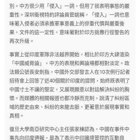
別。中方很少用「侵入」一詞，但用了就表明事態的嚴
重性。深圳衛視特約評論員管姚稱，「侵入」一詞也意
味著入侵者必須承擔軍事意義上的慘重代價與嚴重後
果，文件的這一定性，意味著對於印方挑釁行徑警告的
再次升級。
事實上從印度軍隊非法越界開始，相比於印方大肆渲染
「中國威脅論」，中方的表現和輿論場都相對淡定。政
法類公號長安劍指，中國外交部發言人在10次例行記者
招待會上回答了近40個關於印度的提問，始終既表明了
中國寸土不讓的堅定，又展現願意以對話解決糾紛的胸
懷。而媒體的相關報道也都冷靜而克制，說清了糾紛區
域的歷史由來、糾紛的來龍去脈，更著意於展現事實和
真相。
復旦大學南亞研究中心主任張家棟認為，中國在事件中
事先向印度通報，是為了表示中印邊境管控的互動良