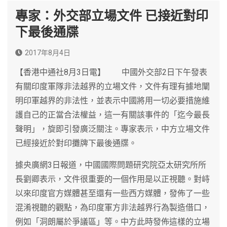
專家：外交部立場文件 已接近對印
下最後通牒
2017年8月4日
【香港中通社8月3日電】 中國外交部2日下午發表
有關印度軍隊非法越界的立場文件，文件有理有據地闡
明印軍越界的非法性，並表示中國將用一切必要措施維
護自己的正當合法權益，這一有關該事件的「迄今最長
聲明」，旋即引發廣泛關注。專家表示，中方立場文件
已經接近於對印攤牌下最後通牒。
據央廣網3日報道，中國國際問題研究院亞太研究所所
長劉卿表示，文件很重要的一個作用是以正視聽。對峙
以來印度官方媒體甚至還有一些西方媒體，發佈了一些
混淆視聽的觀點，為印度軍方非法越界行為製造借口，
例如「洞朗屬於爭議區」等。中方此時發佈這樣的立場