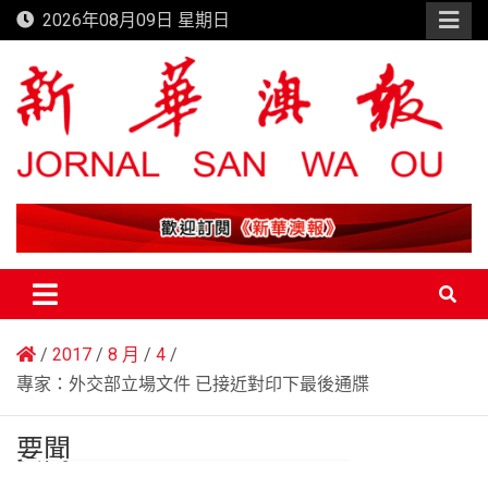
Skip
2026年08月09日 星期日
to
content
新華澳報
2017
8 月
4
專家：外交部立場文件 已接近對印下最後通牒
要聞