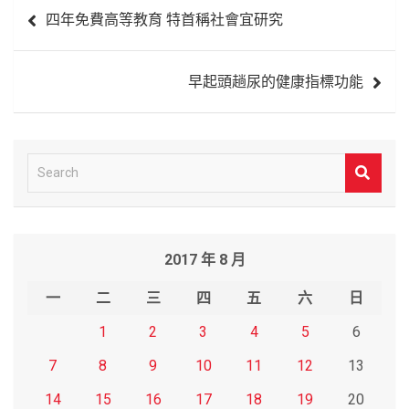
文
四年免費高等教育 特首稱社會宜研究
章
導
早起頭趟尿的健康指標功能
覽
S
e
a
r
2017 年 8 月
c
h
一
二
三
四
五
六
日
1
2
3
4
5
6
7
8
9
10
11
12
13
14
15
16
17
18
19
20